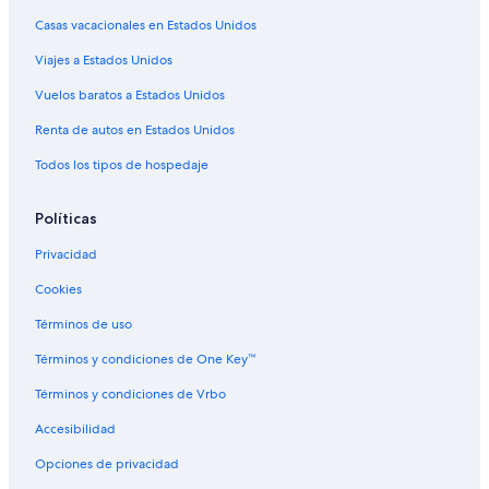
Casas vacacionales en Estados Unidos
Hoteles con cocina en Greenwood Village
Viajes a Estados Unidos
Hoteles con vista en Greenwood Village
Hoteles de La Quinta Inn & Suites en Greenwood Village
Vuelos baratos a Estados Unidos
Hoteles en Greenwood Village
Renta de autos en Estados Unidos
Lodges en Greenwood Village
Todos los tipos de hospedaje
Moteles en Greenwood Village
Políticas
Hoteles cerca de Estación de tren Lincoln
Privacidad
Hoteles cerca de Danny Dietz Memorial
Cookies
Hoteles cerca de Cervecería Breckenridge
Hoteles cerca de Park Meadows Mall
Términos de uso
Hoteles de Four Seasons en Columbine
Términos y condiciones de One Key™
Hoteles 2 estrellas en Southglenn
Términos y condiciones de Vrbo
Hoteles 4 estrellas en Lone Tree
Accesibilidad
Apartamentos en Lone Tree
Opciones de privacidad