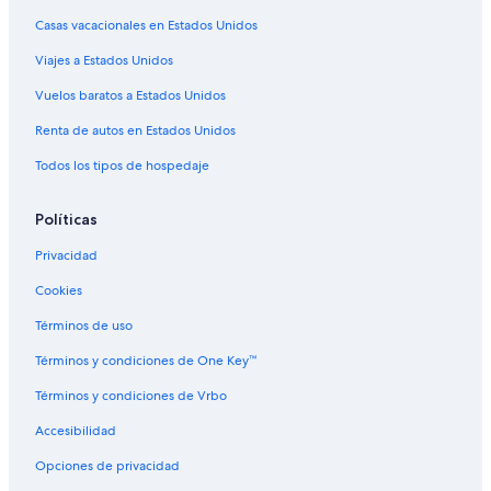
Casas vacacionales en Estados Unidos
Hoteles en Edgewater
Viajes a Estados Unidos
Hoteles en Westwood
Hoteles cerca de Lucky Strike Lanes
Vuelos baratos a Estados Unidos
Hoteles 4 estrellas en Wheat Ridge
Renta de autos en Estados Unidos
Resorts en Wheat Ridge
Todos los tipos de hospedaje
Hostales en Wheat Ridge
Políticas
Hilton Hotels en Wheat Ridge
Privacidad
Hoteles baratos en Wheat Ridge
Cookies
Hoteles de La Quinta Inn & Suites en Wheat Ridge
Hoteles en Wheat Ridge
Términos de uso
Hoteles en South Alameda
Términos y condiciones de One Key™
Hoteles en Bear Valley
Términos y condiciones de Vrbo
Cabañas en Denver
Accesibilidad
Hoteles baratos en Denver
Opciones de privacidad