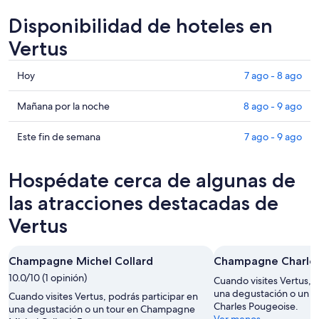
Disponibilidad de hoteles en
Vertus
Consultar
Hoy
7 ago - 8 ago
precios
en
Consultar
Mañana por la noche
8 ago - 9 ago
Vertus
precios
para
en
Consultar
Este fin de semana
7 ago - 9 ago
hoy,
Vertus
precios
7
para
en
Hospédate cerca de algunas de
ago
mañana
Vertus
-
por
para
las atracciones destacadas de
8
la
este
Vertus
ago
noche,
fin
8
de
ago
semana,
Champagne Michel Collard
Champagne Charles
-
7
10.0/10 (1 opinión)
Cuando visites Vertus, 
9
ago
una degustación o un 
Cuando visites Vertus, podrás participar en
ago
-
Charles Pougeoise.
una degustación o un tour en Champagne
9