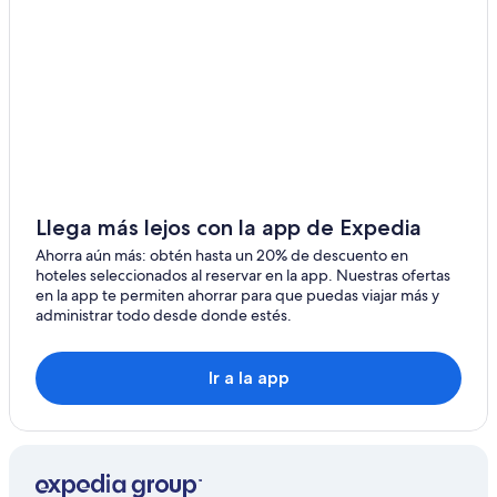
Hoteles baratos en Champagne
Hoteles con hidromasaje en Champagne
Hoteles cerca de viñedos en Champagne
Hoteles de senderismo en Champagne
Hoteles en Champagne
Residencias en Champagne
Hoteles cerca de viñedos en Montmort-Lucy
Llega más lejos con la app de Expedia
Hoteles en Montmort-Lucy
Ahorra aún más: obtén hasta un 20% de descuento en
hoteles seleccionados al reservar en la app. Nuestras ofertas
Hoteles cerca de Perrier Jouet
en la app te permiten ahorrar para que puedas viajar más y
administrar todo desde donde estés.
Hoteles en La Caure
Casas de campo en Toulon la Montagne
Ir a la app
Hoteles en Chavot-Courcourt
Hoteles cerca de Moët et Chandon
Hoteles en Mareuil-sur-Ay
Hoteles cerca de Champagne Comtesse Lafond