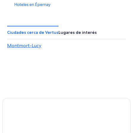
Hoteles en Épernay
Villas en Épernay
Hoteles en Ay
Hoteles en Chouilly
Ciudades cerca de Vertus
Lugares de interés
Castillos en Bergères-lès-Vertus
Montmort-Lucy
Hoteles familiares en Bergères-lès-Vertus
Hoteles con aire acondicionado en Bergères-lès-Vertus
Hoteles en Bergères-lès-Vertus
Hoteles en Vinay
Hoteles en Magenta
Castillos en Champagne
Centros vacacionales en Champagne
Hoteles haciendas en Champagne
Hoteles con spa en Champagne
Hoteles de lujo en Champagne