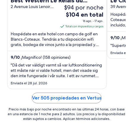
Best Western Le Relais du
Le Clos
$94 por noche
Vigneron
2 Avenue Louis Lenoir
39 Avenue d
Blancs-Coteaux Marne
El
$104 en total
Hospédate e
precio
Coteaux. Te
16 ago. - 17 ago.
incluido, wif
es
Total con impuestos y cargos
Estarás muy 
de
Hospédate en este hotel con campo de golf en
9
/
10
¡Magníf
$104
Blancs-Coteaux. Tendrás a tu disposición wifi
gratis, bodega de vinos junto a la propiedad y
en
"Supertrevlig
desayuno. Estarás muy ...
total
Enviada el 19 
por
9
/
10
¡Magnífico! (158 opiniones)
noche
"Då det var väldigt varmt så var luftkonditionering
del
ett måste när vi valde hotell, men det visade sig
den inte fungerade i vår suite. I ett av rummet
16
fungerade den inte alls och i barnens rum kylde
ago
Enviada el 28 jul. 2026
den knappt alls och lät väldigt mycket. När vi
al
klagade så framkom det att det var känt sedan
17
tidigare ..."
Ver 505 propiedades en Vertus
ago
Precio más bajo por noche encontrado en las últimas 24 horas, con base
en una estancia de 1 noche para 2 adultos. Los precios y la disponibilidad
están sujetos a cambios. Aplican términos adicionales.