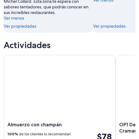
Ver menos
Michel Collard. Esta zona te espera con
ago
sabores tentadores, que podrás conocer en
sus increíbles restaurantes.
Ver menos
Ver propiedades
Ver propiedades
Actividades
Almuerzo con champán
OP1 Degus
Almuerzo con champán
OP1 Deg
Craman
$78
100%
de los clientes lo recomiendan