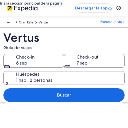
Ir a la sección principal de la página
Descargar la app
Planear un viaje
Gran Este
Vertus
Vertus
Guía de viajes
Check-in
Check-out
6 sep
7 sep
Huéspedes
1 hab., 2 personas
Buscar
Explorar mapa