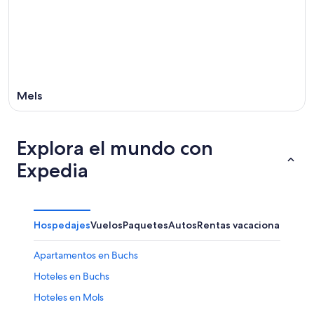
ago
ago
-
23
ago
Mels
Explora el mundo con
Expedia
Hospedajes
Vuelos
Paquetes
Autos
Rentas vacacionales
Apartamentos en Buchs
Hoteles en Buchs
Hoteles en Mols