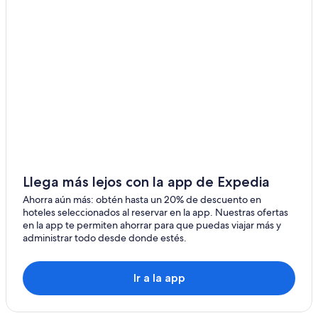
Moteles en Sax
Apartamentos en Haag
Hoteles en Haag
Hoteles en Weesen
Hoteles en Mels
Hoteles en Werdenberg
Hoteles con bar en Unterwasser
Hoteles en Unterwasser
Hoteles de Best Western en Gams
Llega más lejos con la app de Expedia
Hoteles en Gams
Ahorra aún más: obtén hasta un 20% de descuento en
hoteles seleccionados al reservar en la app. Nuestras ofertas
Swiss Quality Hotels en Grabs
en la app te permiten ahorrar para que puedas viajar más y
administrar todo desde donde estés.
Hoteles en Flumserberg-Tannenbodenalp
Hoteles en Oberterzen
Ir a la app
Hoteles en Sargans
Apartamentos en Estación de tren de Buchs SG