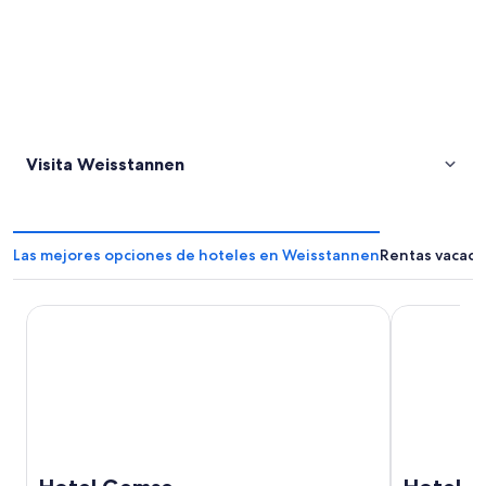
Visita Weisstannen
Las mejores opciones de hoteles en Weisstannen
Rentas vacaci
Hotel Gemse
Hotel Franz