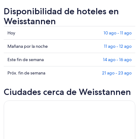
Disponibilidad de hoteles en
Weisstannen
Consultar
Hoy
10 ago - 11 ago
precios
en
Consultar
Mañana por la noche
11 ago - 12 ago
Weisstannen
precios
para
en
Consultar
Este fin de semana
14 ago - 16 ago
hoy,
Weisstannen
precios
10
para
en
Consultar
Próx. fin de semana
21 ago - 23 ago
ago
mañana
Weisstannen
precios
-
por
para
en
Ciudades cerca de Weisstannen
11
la
este
Weisstannen
ago
noche,
fin
para
11
de
el
ago
semana,
próximo
-
14
fin
12
ago
de
ago
-
semana,
16
21