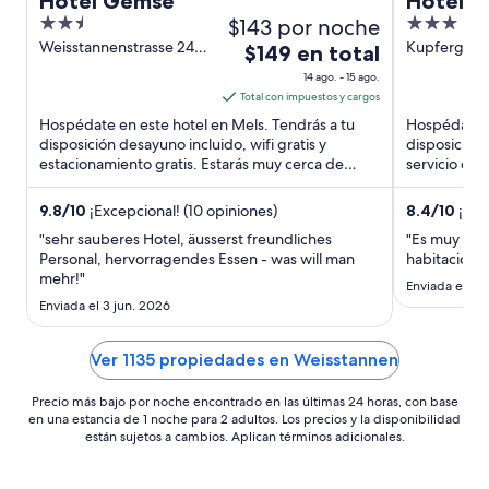
Hotel Gemse
Hotel F
2.5
$143 por noche
3
out
out
Weisstannenstrasse 240
Kupfergasse
El
$149 en total
Mels
of
of
precio
14 ago. - 15 ago.
5
5
es
Total con impuestos y cargos
de
Hospédate en este hotel en Mels. Tendrás a tu
Hospédate e
$149
disposición desayuno incluido, wifi gratis y
disposición 
estacionamiento gratis. Estarás muy cerca de
en
servicio de 
atracciones como Pizol ...
destacan la 
total
por
9.8
/
10
¡Excepcional! (10 opiniones)
8.4
/
10
¡Muy
noche
"sehr sauberes Hotel, äusserst freundliches
"Es muy desa
del
Personal, hervorragendes Essen - was will man
habitación a
mehr!"
14
Enviada el 1 
ago
Enviada el 3 jun. 2026
al
15
Ver 1135 propiedades en Weisstannen
ago
Precio más bajo por noche encontrado en las últimas 24 horas, con base
en una estancia de 1 noche para 2 adultos. Los precios y la disponibilidad
están sujetos a cambios. Aplican términos adicionales.