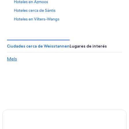
Hoteles en Azmoos
Hoteles cerca de Säntis
Hoteles en Vilters-Wangs
Hoteles en Flums
Hoteles en Murg
Hoteles 5 estrellas en Bad Ragaz
Ciudades cerca de Weisstannen
Lugares de interés
Hoteles con casino en Bad Ragaz
Mels
Hoteles en Bad Ragaz
Hoteles 2 estrellas en Amden
Hoteles de senderismo en Amden
Hoteles en Amden
Hoteles en Stein
Hoteles de ski en Sevelen
Hoteles en Sevelen
Hoteles en Sax