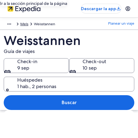
Ir a la sección principal de la página
Descargar la app
Planear un viaje
Mels
Weisstannen
Weisstannen
Guía de viajes
Check-in
Check-out
9 sep
10 sep
Huéspedes
1 hab., 2 personas
Buscar
Explorar mapa