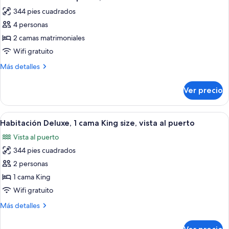
todas
King
344 pies cuadrados
size
las
4 personas
fotos
de
2 camas matrimoniales
Habitación
Wifi gratuito
doble
Más
Más detalles
superior,
detalles
2
sobre
Ver precio
Habitación
camas
doble
matrimoniales
superior,
Abrir
Habitación de hotel con un ventanal gr
6
2
Habitación Deluxe, 1 cama King size, vista al puerto
todas
camas
Vista al puerto
matrimoniales
las
344 pies cuadrados
fotos
de
2 personas
Habitación
1 cama King
Deluxe,
Wifi gratuito
1
Más
Más detalles
cama
detalles
King
sobre