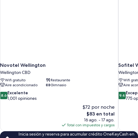
Novotel Wellington
Sofitel 
Wellington CBD
Wellingto
Wifi gratuito
Restaurante
Wifi grat
Aire acondicionado
Gimnasio
Aire aco
8.6
9.4
Excelente
Excep
8.6
9.4
de
de
1,001 opiniones
775 op
10,
10,
$72 por noche
Excelente,
Excepcion
El
$83 en total
1,001
775
precio
16 ago. - 17 ago.
opiniones
opiniones
actual
Total con impuestos y cargos
es
Inicia sesión y reserva para acumular crédito OneKeyCash en
de