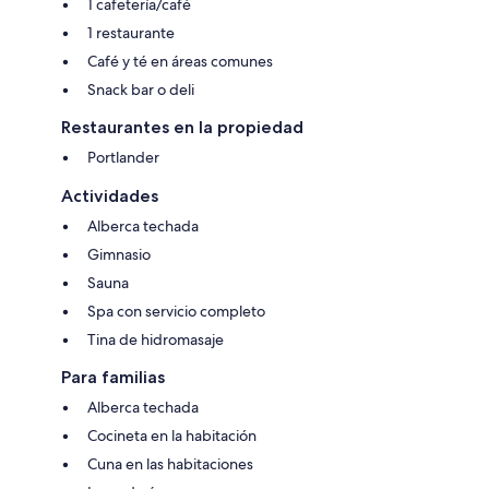
1 cafetería/café
1 restaurante
Café y té en áreas comunes
Snack bar o deli
Restaurantes en la propiedad
Portlander
Actividades
Alberca techada
Gimnasio
Sauna
Spa con servicio completo
Tina de hidromasaje
Para familias
Alberca techada
Cocineta en la habitación
Cuna en las habitaciones