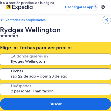
Ir a la sección principal de la página
Descargar la app
Ver todas las propiedades
Rydges Wellington
Propiedad
de
4.5
Elige las fechas para ver precios
estrellas
¿A dónde quieres ir?
Fechas
Huéspedes
Buscar