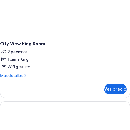
City View King Room
2 personas
1 cama King
Wifi gratuito
Más
Más detalles
detalles
sobre
Ver precio
City
View
King
Room