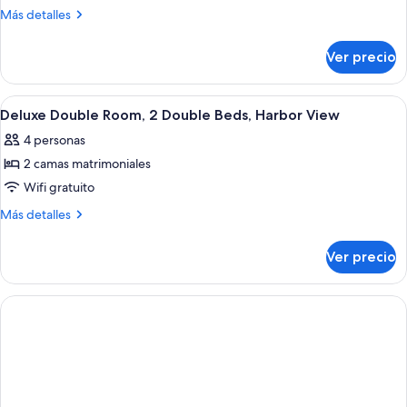
vista
Más
Más detalles
a
detalles
la
sobre
Ver precio
ciudad
Habitación
doble
urbana,
Abrir
Un baño moderno con un espejo grande
3
vista
Deluxe Double Room, 2 Double Beds, Harbor View
todas
a
4 personas
la
las
ciudad
2 camas matrimoniales
fotos
de
Wifi gratuito
Deluxe
Más
Más detalles
Double
detalles
sobre
Room,
Ver precio
Deluxe
2
Double
Double
Room,
Beds,
2
Double
Harbor
Beds,
View
Harbor
View