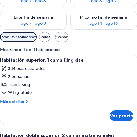
ago 7 - ago 8
ago 8 - ago 9
Consulta la disponibilidad para este fin de semana ago 7 - ag
Consulta la disponibilidad par
Este fin de semana
Próximo fin de semana
ago 7 - ago 9
ago 14 - ago 16
Filtros
Todas las habitaciones
1 cama
2 camas
disponibles
para
Mostrando 11 de 11 habitaciones
las
Abrir
Habitación de hotel con una cama grand
6
Habitación superior, 1 cama King size
habitaciones
todas
344 pies cuadrados
las
2 personas
fotos
de
1 cama King
Habitación
Wifi gratuito
superior,
Más
Más detalles
1
detalles
cama
sobre
Ver precio
Habitación
King
superior,
size
1
Abrir
Habitación de hotel con dos camas, un e
5
cama
Habitación doble superior, 2 camas matrimoniales