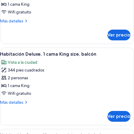
Suite
1 cama King
superior
Wifi gratuito
Más
Más detalles
detalles
sobre
Ver precio
Suite
superior
Abrir
Habitación de hotel con una cama grande
6
Habitación Deluxe, 1 cama King size, balcón
todas
Vista a la ciudad
las
344 pies cuadrados
fotos
de
2 personas
Habitación
1 cama King
Deluxe,
Wifi gratuito
1
Más
Más detalles
cama
detalles
King
sobre
Ver precio
Habitación
size,
Deluxe,
balcón
1
Abrir
Habitación de hotel con una cama grand