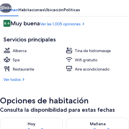
erior
Siguiente
88+
Resumen
Habitaciones
Ubicación
Políticas
Opiniones
Muy buena
8.4
Ver las 1,005 opiniones
8.4 de 10,
Servicios principales
Alberca
Tina de hidromasaje
Spa
Wifi gratuito
Restaurante
Aire acondicionado
Minibar, caja de seguridad en la habita
Ver todos
Opciones de habitación
Consulta la disponibilidad para estas fechas
Consulta la disponibilidad para hoy ago 7 - ago 8
Consulta la disponibilidad pa
Hoy
Mañana