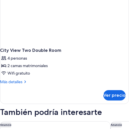
City View Two Double Room
4 personas
2 camas matrimoniales
Wifi gratuito
Más
Más detalles
detalles
sobre
Ver precio
City
View
Two
También podría interesarte
Double
Room
Novotel Wellington
Sofitel 
Anuncio
Anuncio