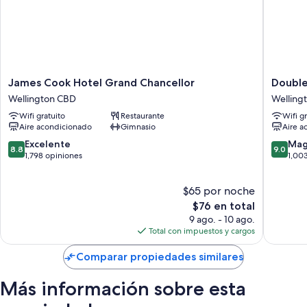
James
DoubleT
James Cook Hotel Grand Chancellor
Double
Cook
by
Wellington CBD
Welling
Hotel
Hilton
Wifi gratuito
Restaurante
Wifi g
Grand
Welling
Aire acondicionado
Gimnasio
Aire a
Chancellor
Welling
Wellington
CBD
8.8
9.0
Excelente
Mag
8.8
9.0
CBD
de
de
1,798 opiniones
1,00
10,
10,
Excelente,
Magnífi
$65 por noche
1,798
1,003
opiniones
El
opinion
$76 en total
precio
9 ago. - 10 ago.
actual
Total con impuestos y cargos
es
de
Comparar propiedades similares
$76
Más información sobre esta