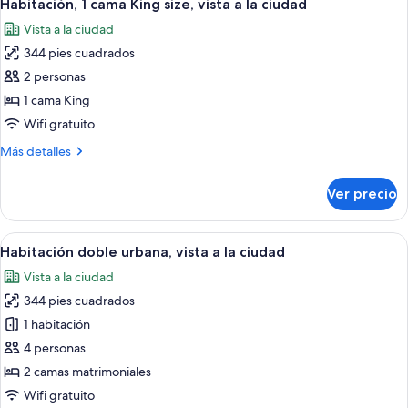
7
cama
Habitación, 1 cama King size, vista a la ciudad
todas
King
Vista a la ciudad
size,
las
balcón
344 pies cuadrados
fotos
de
2 personas
Habitación,
1 cama King
1
Wifi gratuito
cama
Más
Más detalles
King
detalles
size,
sobre
Ver precio
Habitación,
vista
1
a
cama
Abrir
Habitación de hotel con dos camas, un e
la
7
King
Habitación doble urbana, vista a la ciudad
todas
ciudad
size,
Vista a la ciudad
vista
las
a
344 pies cuadrados
fotos
la
de
1 habitación
ciudad
Habitación
4 personas
doble
2 camas matrimoniales
urbana,
Wifi gratuito