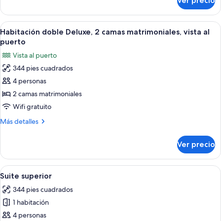
Ver precio
Habitación
size,
Deluxe,
vista
1
Abrir
Habitación de hotel con dos camas, un v
al
8
cama
Habitación doble Deluxe, 2 camas matrimoniales, vista al
todas
puerto
King
puerto
size,
las
Vista al puerto
vista
fotos
al
344 pies cuadrados
de
puerto
4 personas
Habitación
doble
2 camas matrimoniales
Deluxe,
Wifi gratuito
2
Más
Más detalles
camas
detalles
matrimoniales,
sobre
Ver precio
Habitación
vista
doble
al
Deluxe,
Abrir
Habitación de hotel con una cama gran
puerto
7
2
Suite superior
todas
camas
344 pies cuadrados
matrimoniales,
las
vista
1 habitación
fotos
al
de
4 personas
puerto