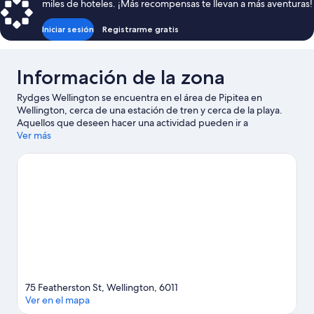
miles de hoteles. ¡Más recompensas te llevan a más aventuras!
$83
Iniciar sesión
Registrarme gratis
Información de la zona
Rydges Wellington se encuentra en el área de Pipitea en
Wellington, cerca de una estación de tren y cerca de la playa.
Aquellos que deseen hacer una actividad pueden ir a
Interislander Ferry Terminal y Teleférico de Wellington, mientras
Ver más
que quienes deseen conocer los puntos de interés del área
pueden optar por Wellington Cenotaph y Museo de la Ciudad y
el Mar de Wellington. ¿Quieres asistir a un evento o partido
mientras estás en la ciudad? Consulta el calendario de Estadio
de fútbol Sky Stadium o TSB Arena.
Visita nuestra guía de
Wellington
75 Featherston St, Wellington, 6011
Ver en el mapa