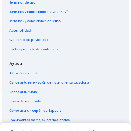
Términos de uso
Vuelos de Los Mochis (LMM) a Phoenix (PHX)
Términos y condiciones de One Key™
Vuelos de Laredo (LRD) a Phoenix (PHX)
Términos y condiciones de Vrbo
Vuelos de Midland (MAF) a Phoenix (PHX)
Accesibilidad
Vuelos de Kansas City (MCI) a Phoenix (PHX)
Vuelos de Memphis (MEM) a Phoenix (PHX)
Opciones de privacidad
Vuelos de Ciudad de México (MEX) a Phoenix (PHX)
Pautas y reporte de contenido
Vuelos de McAllen (MFE) a Phoenix (PHX)
Ayuda
Vuelos de Miami (MIA) a Phoenix (PHX)
Atención al cliente
Vuelos de Milwaukee (MKE) a Phoenix (PHX)
Cancelar tu reservación de hotel o renta vacacional
Vuelos de Morelia (MLM) a Phoenix (PHX)
Cancelar tu vuelo
Vuelos de Minneapolis (MSP) a Phoenix (PHX)
Vuelos de Nueva Orleans (MSY) a Phoenix (PHX)
Plazos de reembolso
Vuelos de Monterrey (MTY) a Phoenix (PHX)
Cómo usar un cupón de Expedia
Vuelos de Mexicali (MXL) a Phoenix (PHX)
Documentos de viajes internacionales
Vuelos de Mazatlán (MZT) a Phoenix (PHX)