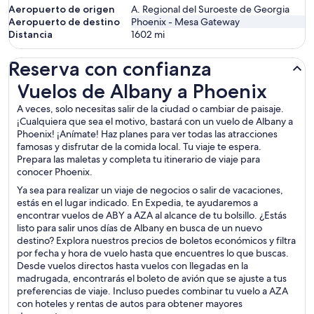
Aeropuerto de origen
A. Regional del Suroeste de Georgia
Aeropuerto de destino
Phoenix - Mesa Gateway
Distancia
1602
mi
Reserva con confianza
Vuelos de Albany a Phoenix
Vuelos de Albany a Phoenix
A veces, solo necesitas salir de la ciudad o cambiar de paisaje.
¡Cualquiera que sea el motivo, bastará con un vuelo de Albany a
Phoenix! ¡Anímate! Haz planes para ver todas las atracciones
famosas y disfrutar de la comida local. Tu viaje te espera.
Prepara las maletas y completa tu itinerario de viaje para
conocer Phoenix.
Ya sea para realizar un viaje de negocios o salir de vacaciones,
estás en el lugar indicado. En Expedia, te ayudaremos a
encontrar vuelos de ABY a AZA al alcance de tu bolsillo. ¿Estás
listo para salir unos días de Albany en busca de un nuevo
destino? Explora nuestros precios de boletos económicos y filtra
por fecha y hora de vuelo hasta que encuentres lo que buscas.
Desde vuelos directos hasta vuelos con llegadas en la
madrugada, encontrarás el boleto de avión que se ajuste a tus
preferencias de viaje. Incluso puedes combinar tu vuelo a AZA
con hoteles y rentas de autos para obtener mayores