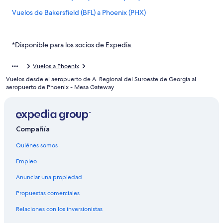
Vuelos de Bakersfield (BFL) a Phoenix (PHX)
Vuelos de Birmingham (BHM) a Phoenix (PHX)
Vuelos de León (BJX) a Phoenix (PHX)
*Disponible para los socios de Expedia.
Vuelos de Aeropuerto Internacional de Bogotá-El Dorado
(BOG) a Phoenix (PHX)
Vuelos a Phoenix
Vuelos desde el aeropuerto de A. Regional del Suroeste de Georgia al
Vuelos de Boise (BOI) a Phoenix (PHX)
aeropuerto de Phoenix - Mesa Gateway
Vuelos de Burbank (BUR) a Phoenix (PHX)
Vuelos de Baltimore (BWI) a Phoenix (PHX)
Vuelos de Ciudad Juárez (CJS) a Phoenix (PHX)
Compañía
Vuelos de Charlotte (CLT) a Phoenix (PHX)
Quiénes somos
Vuelos de Columbus (CMH) a Phoenix (PHX)
Empleo
Vuelos de Colorado Springs (COS) a Phoenix (PHX)
Anunciar una propiedad
Vuelos de Cancún (CUN) a Phoenix (PHX)
Propuestas comerciales
Vuelos de Chihuahua (CUU) a Phoenix (PHX)
Relaciones con los inversionistas
Vuelos de Cincinnati (CVG) a Phoenix (PHX)