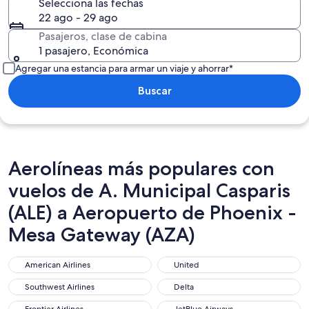
Selecciona las fechas
22 ago - 29 ago
Pasajeros, clase de cabina
1 pasajero, Económica
Agregar una estancia para armar un viaje y ahorrar*
Buscar
Aerolíneas más populares con
vuelos de A. Municipal Casparis
(ALE) a Aeropuerto de Phoenix -
Mesa Gateway (AZA)
American Airlines
United
American Airlines
United
Southwest Airlines
Delta
Southwest Airlines
Delta
Frontier Airlines
JetBlue Airways