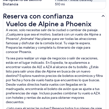
Distancia
510
mi
Reserva con confianza
Vuelos de Alpine a Phoenix
Vuelos de Alpine a Phoenix
A veces, solo necesitas salir de la ciudad o cambiar de paisaje.
¡Cualquiera que sea el motivo, bastará con un vuelo de Alpine a
Phoenix! ¡Anímate! Haz planes para ver todas las atracciones
famosas y disfrutar de la comida local. Tu viaje te espera.
Prepara las maletas y completa tu itinerario de viaje para
conocer Phoenix.
Ya sea para realizar un viaje de negocios o salir de vacaciones,
estás en el lugar indicado. En Expedia, te ayudaremos a
encontrar vuelos de ALE a AZA al alcance de tu bolsillo. ¿Estás
listo para salir unos días de Alpine en busca de un nuevo
destino? Explora nuestros precios de boletos económicos y filtra
por fecha y hora de vuelo hasta que encuentres lo que buscas.
Desde vuelos directos hasta vuelos con llegadas en la
madrugada, encontrarás el boleto de avión que se ajuste a tus
preferencias de viaje. Incluso puedes combinar tu vuelo a AZA
con hoteles y rentas de autos para obtener mayores
descuentos.
¿Listo para alcanzar las nubes? Reserva todos tus planes de viaje