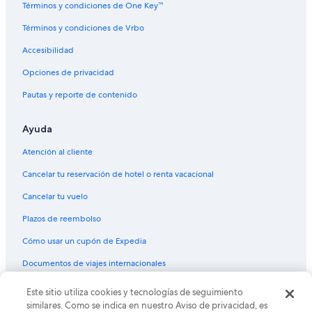
Términos y condiciones de One Key™
Vuelos de Jacksonville (JAX) a Phoenix (PHX)
Términos y condiciones de Vrbo
Vuelos de Lima (LIM) a Phoenix (PHX)
Accesibilidad
Vuelos de Los Mochis (LMM) a Phoenix (PHX)
Vuelos de Laredo (LRD) a Phoenix (PHX)
Opciones de privacidad
Vuelos de Midland (MAF) a Phoenix (PHX)
Pautas y reporte de contenido
Vuelos de Kansas City (MCI) a Phoenix (PHX)
Ayuda
Vuelos de Memphis (MEM) a Phoenix (PHX)
Atención al cliente
Vuelos de Ciudad de México (MEX) a Phoenix (PHX)
Cancelar tu reservación de hotel o renta vacacional
Vuelos de McAllen (MFE) a Phoenix (PHX)
Cancelar tu vuelo
Vuelos de Miami (MIA) a Phoenix (PHX)
Vuelos de Milwaukee (MKE) a Phoenix (PHX)
Plazos de reembolso
Vuelos de Morelia (MLM) a Phoenix (PHX)
Cómo usar un cupón de Expedia
Vuelos de Minneapolis (MSP) a Phoenix (PHX)
Documentos de viajes internacionales
Vuelos de Nueva Orleans (MSY) a Phoenix (PHX)
Este sitio utiliza cookies y tecnologías de seguimiento
© 2026 Expedia, Inc., una empresa de Expedia Group. Todos los
Vuelos de Monterrey (MTY) a Phoenix (PHX)
derechos reservados. Expedia y el logo de Expedia son marcas
similares. Como se indica en nuestro Aviso de privacidad, es