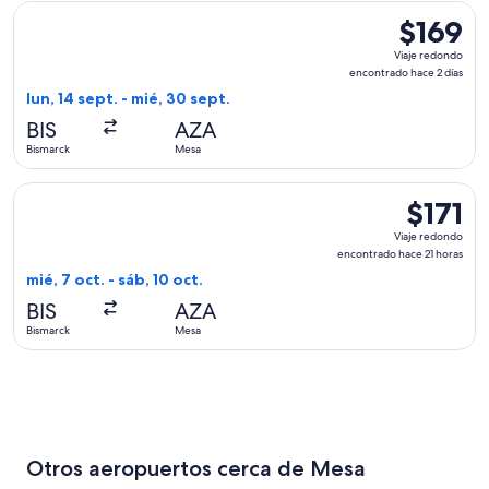
Seleccionar vuelo de Allegiant Air, con salida el lun, 14 sep
$169
$169
Viaje
Viaje redondo
redondo,
encontrado hace 2 días
encontrad
lun, 14 sept. - mié, 30 sept.
hace
BIS
AZA
2
Bismarck
Mesa
días
Seleccionar vuelo de Allegiant Air, con salida el mié, 7 oct.
$171
$171
Viaje
Viaje redondo
redondo,
encontrado hace 21 horas
encontrad
mié, 7 oct. - sáb, 10 oct.
hace
BIS
AZA
21
Bismarck
Mesa
horas
Otros aeropuertos cerca de Mesa