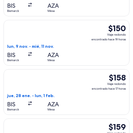
actual
BIS
AZA
Bismarck
Mesa
Seleccionar vuelo de Allegiant Air, con salida el lun, 9 nov.
$150
$150
Viaje
Viaje redondo
redondo,
encontrado hace 19 horas
encontrado
lun, 9 nov. - mié, 11 nov.
hace
BIS
AZA
19
Bismarck
Mesa
horas
Seleccionar vuelo de Allegiant Air, con salida el jue, 28 ene
$158
$158
Viaje
Viaje redondo
redondo,
encontrado hace 17 horas
encontrad
jue, 28 ene. - lun, 1 feb.
hace
BIS
AZA
17
Bismarck
Mesa
horas
Seleccionar vuelo de Allegiant Air, con salida el vie, 21 ago
$159
$159
Viaje