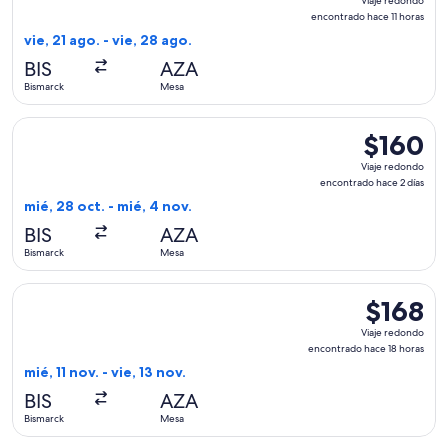
Viaje redondo
redondo,
encontrado hace 11 horas
encontrad
vie, 21 ago. - vie, 28 ago.
hace
BIS
AZA
11
Bismarck
Mesa
horas
Seleccionar vuelo de Allegiant Air, con salida el mié, 28 oc
$160
$160
Viaje
Viaje redondo
redondo,
encontrado hace 2 días
encontrado
mié, 28 oct. - mié, 4 nov.
hace
BIS
AZA
2
Bismarck
Mesa
días
Seleccionar vuelo de Allegiant Air, con salida el mié, 11 nov
$168
$168
Viaje
Viaje redondo
redondo,
encontrado hace 18 horas
encontrad
mié, 11 nov. - vie, 13 nov.
hace
BIS
AZA
18
Bismarck
Mesa
horas