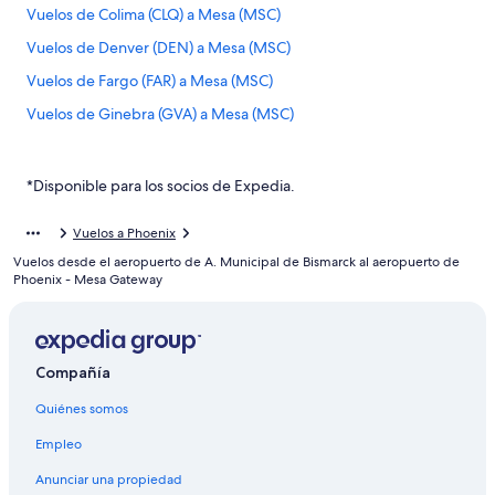
Vuelos de Colima (CLQ) a Mesa (MSC)
Vuelos de Denver (DEN) a Mesa (MSC)
Vuelos de Fargo (FAR) a Mesa (MSC)
Vuelos de Ginebra (GVA) a Mesa (MSC)
Vuelos de Minneapolis (MSP) a Mesa (MSC)
Vuelos de Omaha (OMA) a Mesa (MSC)
*Disponible para los socios de Expedia.
Vuelos de San Juan (SJU) a Mesa (MSC)
Vuelos a Phoenix
Vuelos de Salt Lake City (SLC) a Mesa (MSC)
Vuelos desde el aeropuerto de A. Municipal de Bismarck al aeropuerto de
Vuelos de St. Louis (STL) a Mesa (MSC)
Phoenix - Mesa Gateway
Vuelos de Albuquerque (ABQ) a Phoenix (PHX)
Vuelos de Aguascalientes (AGU) a Phoenix (PHX)
Compañía
Vuelos de Amarillo (AMA) a Phoenix (PHX)
Quiénes somos
Vuelos de Bakersfield (BFL) a Phoenix (PHX)
Vuelos de Birmingham (BHM) a Phoenix (PHX)
Empleo
Vuelos de León (BJX) a Phoenix (PHX)
Anunciar una propiedad