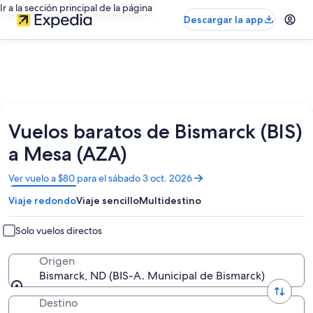
Ir a la sección principal de la página
Descargar la app
Vuelos baratos de Bismarck (BIS)
a Mesa (AZA)
Se
Ver vuelo a $80 para el sábado 3 oct. 2026
abrirá
Viaje redondo
Viaje sencillo
Multidestino
en
una
nueva
Solo vuelos directos
ventana
Origen
Bismarck, ND (BIS-A. Municipal de Bismarck)
Destino