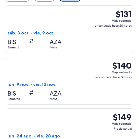
Seleccionar vuelo de Allegiant Air, con salida el sáb, 3 oct.
$131
$131
Viaje
Viaje redondo
redondo,
encontrado hace 20 horas
encontrad
sáb, 3 oct. - vie, 9 oct.
hace
BIS
AZA
20
Bismarck
Mesa
horas
Seleccionar vuelo de Allegiant Air, con salida el lun, 9 nov.
$140
$140
Viaje
Viaje redondo
redondo,
encontrado hace 19 horas
encontrado
lun, 9 nov. - vie, 13 nov.
hace
BIS
AZA
19
Bismarck
Mesa
horas
Seleccionar vuelo de Allegiant Air, con salida el lun, 24 ago
$149
$149
Viaje
Viaje redondo
redondo,
Precio actual
Precio
lun, 24 ago. - vie, 28 ago.