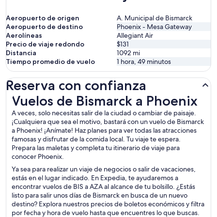
Aeropuerto de origen
A. Municipal de Bismarck
Aeropuerto de destino
Phoenix - Mesa Gateway
Aerolíneas
Allegiant Air
Precio de viaje redondo
$131
Distancia
1092
mi
Tiempo promedio de vuelo
1 hora, 49 minutos
Reserva con confianza
Vuelos de Bismarck a Phoenix
Vuelos de Bismarck a Phoenix
A veces, solo necesitas salir de la ciudad o cambiar de paisaje.
¡Cualquiera que sea el motivo, bastará con un vuelo de Bismarck
a Phoenix! ¡Anímate! Haz planes para ver todas las atracciones
famosas y disfrutar de la comida local. Tu viaje te espera.
Prepara las maletas y completa tu itinerario de viaje para
conocer Phoenix.
Ya sea para realizar un viaje de negocios o salir de vacaciones,
estás en el lugar indicado. En Expedia, te ayudaremos a
encontrar vuelos de BIS a AZA al alcance de tu bolsillo. ¿Estás
listo para salir unos días de Bismarck en busca de un nuevo
destino? Explora nuestros precios de boletos económicos y filtra
por fecha y hora de vuelo hasta que encuentres lo que buscas.