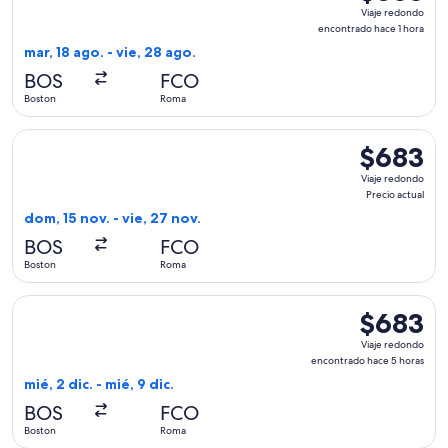
Viaje
Viaje redondo
redondo,
encontrado hace 1 hora
encontrado
mar, 18 ago. - vie, 28 ago.
hace
BOS
FCO
1
Boston
Roma
hora
Seleccionar vuelo de Air Canada, con salida el dom, 15 nov. 
$683
$683
Viaje
Viaje redondo
redondo,
Precio actual
Precio
dom, 15 nov. - vie, 27 nov.
actual
BOS
FCO
Boston
Roma
Seleccionar vuelo de Aer Lingus, con salida el mié, 2 dic. d
$683
$683
Viaje
Viaje redondo
redondo,
encontrado hace 5 horas
encontrado
mié, 2 dic. - mié, 9 dic.
hace
BOS
FCO
5
Boston
Roma
horas