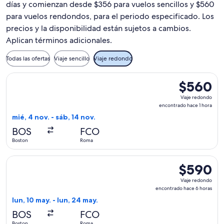
días y comienzan desde $356 para vuelos sencillos y $560
para vuelos rendondos, para el periodo especificado. Los
precios y la disponibilidad están sujetos a cambios.
Aplican términos adicionales.
Todas las ofertas
Viaje sencillo
Viaje redondo
Seleccionar vuelo de Icelandair, con salida el mié, 4 nov. d
$560
$560
Viaje
Viaje redondo
redondo,
encontrado hace 1 hora
encontrado
mié, 4 nov. - sáb, 14 nov.
hace
BOS
FCO
1
Boston
Roma
hora
Seleccionar vuelo de Condor, con salida el lun, 10 may. des
$590
$590
Viaje
Viaje redondo
redondo,
encontrado hace 6 horas
encontrado
lun, 10 may. - lun, 24 may.
hace
BOS
FCO
6
Boston
Roma