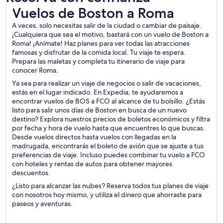
Vuelos de Boston a Roma
Vuelos de Boston a Roma
A veces, solo necesitas salir de la ciudad o cambiar de paisaje.
¡Cualquiera que sea el motivo, bastará con un vuelo de Boston a
Roma! ¡Anímate! Haz planes para ver todas las atracciones
famosas y disfrutar de la comida local. Tu viaje te espera.
Prepara las maletas y completa tu itinerario de viaje para
conocer Roma.
Ya sea para realizar un viaje de negocios o salir de vacaciones,
estás en el lugar indicado. En Expedia, te ayudaremos a
encontrar vuelos de BOS a FCO al alcance de tu bolsillo. ¿Estás
listo para salir unos días de Boston en busca de un nuevo
destino? Explora nuestros precios de boletos económicos y filtra
por fecha y hora de vuelo hasta que encuentres lo que buscas.
Desde vuelos directos hasta vuelos con llegadas en la
madrugada, encontrarás el boleto de avión que se ajuste a tus
preferencias de viaje. Incluso puedes combinar tu vuelo a FCO
con hoteles y rentas de autos para obtener mayores
descuentos.
¿Listo para alcanzar las nubes? Reserva todos tus planes de viaje
con nosotros hoy mismo, y utiliza el dinero que ahorraste para
paseos y aventuras.