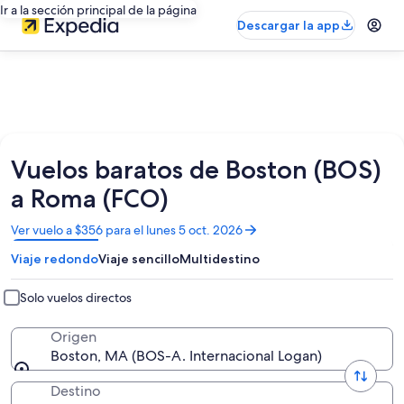
Ir a la sección principal de la página
Descargar la app
Vuelos baratos de Boston (BOS)
a Roma (FCO)
Se
Ver vuelo a $356 para el lunes 5 oct. 2026
abrirá
Viaje redondo
Viaje sencillo
Multidestino
en
una
nueva
Solo vuelos directos
ventana
Origen
Boston, MA (BOS-A. Internacional Logan)
Destino