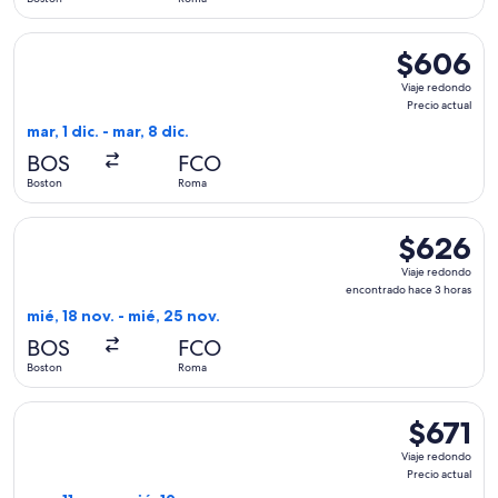
horas
Seleccionar vuelo de TAP Portugal, con salida el mar, 1 dic. 
$606
$606
Viaje
Viaje redondo
redondo,
Precio actual
Precio
mar, 1 dic. - mar, 8 dic.
actual
BOS
FCO
Boston
Roma
Seleccionar vuelo de ITA Airways, con salida el mié, 18 nov
$626
$626
Viaje
Viaje redondo
redondo,
encontrado hace 3 horas
encontrado
mié, 18 nov. - mié, 25 nov.
hace
BOS
FCO
3
Boston
Roma
horas
Seleccionar vuelo de Delta, con salida el mar, 11 ago. desde 
$671
$671
Viaje
Viaje redondo
redondo,
Precio actual
Precio