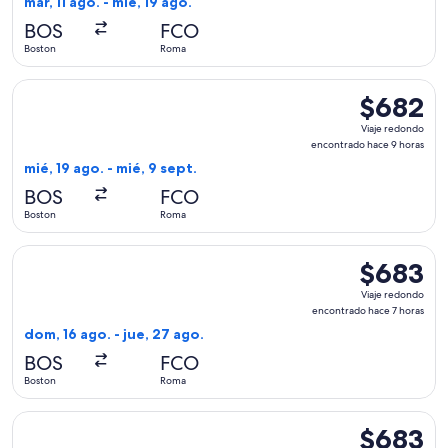
mar, 11 ago. - mié, 19 ago.
actual
BOS
FCO
Boston
Roma
Seleccionar vuelo de Brussels Airlines, con salida el mié, 1
$682
$682
Viaje
Viaje redondo
redondo,
encontrado hace 9 horas
encontrado
mié, 19 ago. - mié, 9 sept.
hace
BOS
FCO
9
Boston
Roma
horas
Seleccionar vuelo de Iberia, con salida el dom, 16 ago. des
$683
$683
Viaje
Viaje redondo
redondo,
encontrado hace 7 horas
encontrado
dom, 16 ago. - jue, 27 ago.
hace
BOS
FCO
7
Boston
Roma
horas
Seleccionar vuelo de United, con salida el mar, 18 ago. desd
$683
$683