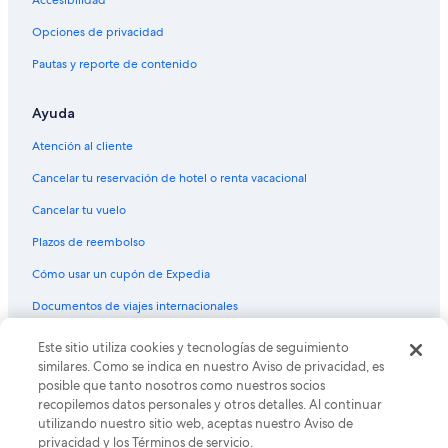
Accesibilidad
Vuelos de Los Ángeles (LAX) a Roma (ROM)
Vuelos de Larnaca (LCA) a Roma (ROM)
Opciones de privacidad
Vuelos de Lima (LIM) a Roma (ROM)
Pautas y reporte de contenido
Vuelos de Lisboa (LIS) a Roma (ROM)
Ayuda
Vuelos de Londres (LON) a Roma (ROM)
Atención al cliente
Vuelos de La Paz (LPB) a Roma (ROM)
Cancelar tu reservación de hotel o renta vacacional
Vuelos de La Romana (LRM) a Roma (ROM)
Cancelar tu vuelo
Vuelos de Lyon (LYS) a Roma (ROM)
Vuelos de Orlando (MCO) a Roma (ROM)
Plazos de reembolso
Vuelos de Aeropuerto Internacional José María Córdova (MDE) a
Cómo usar un cupón de Expedia
Roma (ROM)
Documentos de viajes internacionales
Vuelos de Ciudad de México (MEX) a Roma (ROM)
Este sitio utiliza cookies y tecnologías de seguimiento
© 2026 Expedia, Inc., una empresa de Expedia Group. Todos los
Vuelos de McAllen (MFE) a Roma (ROM)
derechos reservados. Expedia y el logo de Expedia son marcas
similares. Como se indica en nuestro Aviso de privacidad, es
registradas o marcas comerciales de Expedia, Inc. CST# 2029030-50.
Vuelos de Miami (MIA) a Roma (ROM)
posible que tanto nosotros como nuestros socios
recopilemos datos personales y otros detalles. Al continuar
Vuelos de Milán (MIL) a Roma (ROM)
utilizando nuestro sitio web, aceptas nuestro Aviso de
Vuelos de Montería (MTR) a Roma (ROM)
privacidad y los Términos de servicio.