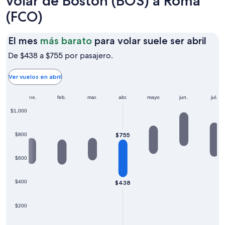
volar de Boston (BOS) a Roma
(FCO)
El
El mes
más barato
para volar suele ser abril
mes
De $438 a $755 por pasajero.
más
bar
Ver vuelos en abril
par
ene.
feb.
mar.
abr.
mayo
jun.
vola
jul.
sue
$1,000
ser
abri
$755
$800
$600
$438
$400
$200