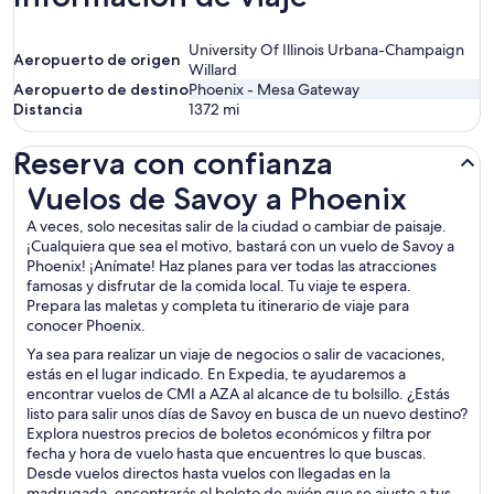
University Of Illinois Urbana-Champaign
Aeropuerto de origen
Willard
Aeropuerto de destino
Phoenix - Mesa Gateway
Distancia
1372
mi
Reserva con confianza
Vuelos de Savoy a Phoenix
Vuelos de Savoy a Phoenix
A veces, solo necesitas salir de la ciudad o cambiar de paisaje.
¡Cualquiera que sea el motivo, bastará con un vuelo de Savoy a
Phoenix! ¡Anímate! Haz planes para ver todas las atracciones
famosas y disfrutar de la comida local. Tu viaje te espera.
Prepara las maletas y completa tu itinerario de viaje para
conocer Phoenix.
Ya sea para realizar un viaje de negocios o salir de vacaciones,
estás en el lugar indicado. En Expedia, te ayudaremos a
encontrar vuelos de CMI a AZA al alcance de tu bolsillo. ¿Estás
listo para salir unos días de Savoy en busca de un nuevo destino?
Explora nuestros precios de boletos económicos y filtra por
fecha y hora de vuelo hasta que encuentres lo que buscas.
Desde vuelos directos hasta vuelos con llegadas en la
madrugada, encontrarás el boleto de avión que se ajuste a tus