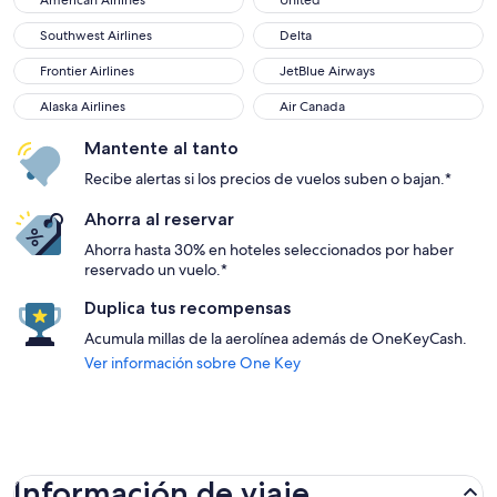
American Airlines
United
Southwest Airlines
Delta
Southwest Airlines
Delta
Frontier Airlines
JetBlue Airways
Frontier Airlines
JetBlue Airways
Alaska Airlines
Air Canada
Alaska Airlines
Air Canada
Mantente al tanto
Recibe alertas si los precios de vuelos suben o bajan.*
Ahorra al reservar
Ahorra hasta 30% en hoteles seleccionados por haber
reservado un vuelo.*
Duplica tus recompensas
Acumula millas de la aerolínea además de OneKeyCash.
Ver información sobre One Key
Información de viaje