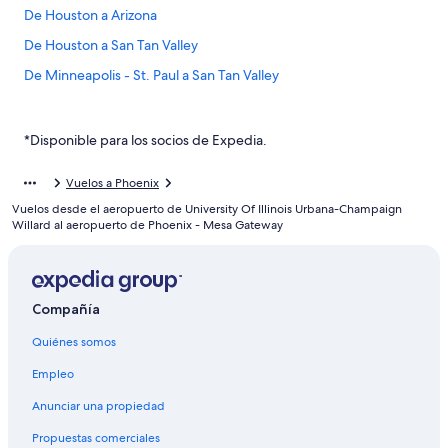
De Houston a Arizona
De Houston a San Tan Valley
De Minneapolis - St. Paul a San Tan Valley
De Houston a Queen Creek
Vuelos de Albuquerque (ABQ) a Phoenix (PHX)
*Disponible para los socios de Expedia.
Vuelos de Aguascalientes (AGU) a Phoenix (PHX)
Vuelos a Phoenix
Vuelos de Amarillo (AMA) a Phoenix (PHX)
Vuelos desde el aeropuerto de University Of Illinois Urbana-Champaign
Vuelos de Bakersfield (BFL) a Phoenix (PHX)
Willard al aeropuerto de Phoenix - Mesa Gateway
Vuelos de Birmingham (BHM) a Phoenix (PHX)
Vuelos de León (BJX) a Phoenix (PHX)
Compañía
Vuelos de Aeropuerto Internacional de Bogotá-El Dorado
(BOG) a Phoenix (PHX)
Quiénes somos
Vuelos de Boise (BOI) a Phoenix (PHX)
Empleo
Vuelos de Burbank (BUR) a Phoenix (PHX)
Anunciar una propiedad
Vuelos de Baltimore (BWI) a Phoenix (PHX)
Propuestas comerciales