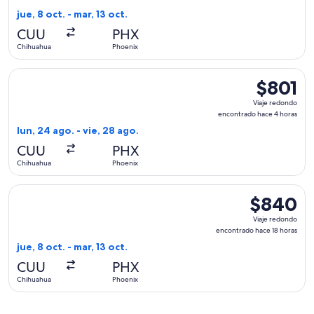
encontrado
jue, 8 oct. - mar, 13 oct.
hace
CUU
PHX
18
Chihuahua
Phoenix
horas
Seleccionar vuelo de Aeromexico, con salida el lun, 24 ago.
$801
$801
Viaje
Viaje redondo
redondo,
encontrado hace 4 horas
encontrad
lun, 24 ago. - vie, 28 ago.
hace
CUU
PHX
4
Chihuahua
Phoenix
horas
Seleccionar vuelo de Delta, con salida el jue, 8 oct. desde 
$840
$840
Viaje
Viaje redondo
redondo,
encontrado hace 18 horas
encontrado
jue, 8 oct. - mar, 13 oct.
hace
CUU
PHX
18
Chihuahua
Phoenix
horas