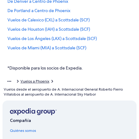
De Denver a Centro de Phoenix
De Portland a Centro de Phoenix
Vuelos de Calexico (CXL) a Scottsdale (SCF)
Vuelos de Houston (IAH) a Scottsdale (SCF)
Vuelos de Los Ángeles (LAX) a Scottsdale (SCF)
Vuelos de Miami (MIA) a Scottsdale (SCF)
Vuelos de Kelowna (YLW) a Scottsdale (SCF)
De Denver a Glendale
*Disponible para los socios de Expedia.
De Houston a Glendale
Vuelos a Phoenix
Vuelos de Albuquerque (ABQ) a Mesa (AZA)
Vuelos desde el aeropuerto de A. Internacional General Roberto Fierro
Vuelos de Albany (ABY) a Mesa (AZA)
Villalobos al aeropuerto de A. Internacional Sky Harbor
Vuelos de Alpine (ALE) a Mesa (AZA)
Vuelos de Amarillo (AMA) a Mesa (AZA)
Compañía
Vuelos de Assab (ASA) a Mesa (AZA)
Quiénes somos
Vuelos de Appleton (ATW) a Mesa (AZA)