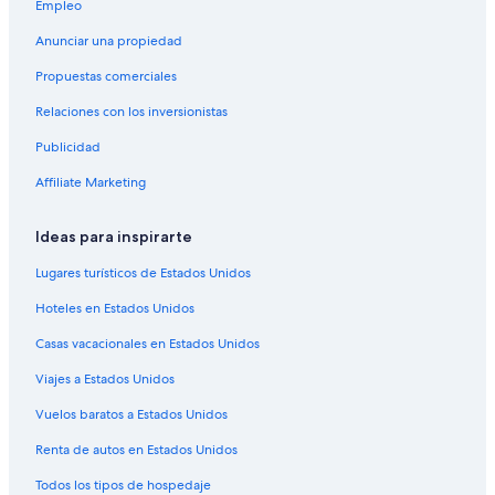
Vuelos de Hartford (BDL) a Mesa (AZA)
Empleo
Vuelos de Billings (BIL) a Mesa (AZA)
Anunciar una propiedad
Vuelos de Bismarck (BIS) a Mesa (AZA)
Propuestas comerciales
Vuelos de Bloomington (BMI) a Mesa (AZA)
Relaciones con los inversionistas
Vuelos de Burbank (BUR) a Mesa (AZA)
Publicidad
Vuelos de Bozeman (BZN) a Mesa (AZA)
Affiliate Marketing
Vuelos de Akron (CAK) a Mesa (AZA)
Ideas para inspirarte
Vuelos de Cedar Rapids (CID) a Mesa (AZA)
Vuelos de Charlotte (CLT) a Mesa (AZA)
Lugares turísticos de Estados Unidos
Vuelos de Champaign (CMI) a Mesa (AZA)
Hoteles en Estados Unidos
Vuelos de Corpus Christi (CRP) a Mesa (AZA)
Casas vacacionales en Estados Unidos
Vuelos de Culiacán (CUL) a Mesa (AZA)
Viajes a Estados Unidos
Vuelos de Cancún (CUN) a Mesa (AZA)
Vuelos baratos a Estados Unidos
Vuelos de Dallas (DFW) a Mesa (AZA)
Renta de autos en Estados Unidos
Vuelos de Detroit (DTW) a Mesa (AZA)
Todos los tipos de hospedaje