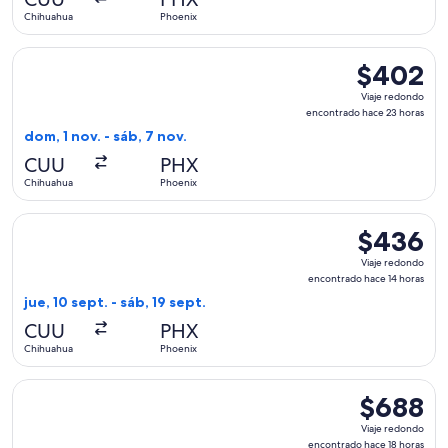
2
Chihuahua
Phoenix
horas
Seleccionar vuelo de Volaris, con salida el dom, 1 nov. desd
$402
$402
Viaje
Viaje redondo
redondo,
encontrado hace 23 horas
encontrado
dom, 1 nov. - sáb, 7 nov.
hace
CUU
PHX
23
Chihuahua
Phoenix
horas
Seleccionar vuelo de Volaris, con salida el jue, 10 sept. des
$436
$436
Viaje
Viaje redondo
redondo,
encontrado hace 14 horas
encontrado
jue, 10 sept. - sáb, 19 sept.
hace
CUU
PHX
14
Chihuahua
Phoenix
horas
Seleccionar vuelo de American Airlines, con salida el jue, 8
$688
$688
Viaje
Viaje redondo
redondo,
encontrado hace 18 horas