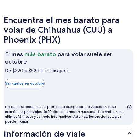
Encuentra el mes barato para
volar de Chihuahua (CUU) a
Phoenix (PHX)
El mes
más barato
para volar suele ser
El
octubre
mes
De $320 a $825 por pasajero.
más
barato
Ver vuelos en octubre
para
volar
suele
Los datos se basan en los precios de búsquedas de vuelos en clase
ser
económica para viajes de 10 días o menos en nuestros sitios web en los
últimos 12 meses y son solo informativos. Además, los precios actuales
octubre
pueden variar.
Información de viaje