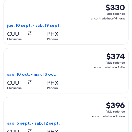
Seleccionar vuelo de Frontier Airlines, con salida el jue, 10
$330
$330
Viaje
Viaje redondo
redondo,
encontrado hace 14 horas
encontrado
jue, 10 sept. - sáb, 19 sept.
hace
CUU
PHX
14
Chihuahua
Phoenix
horas
Seleccionar vuelo de Frontier Airlines, con salida el sáb, 10
$374
$374
Viaje
Viaje redondo
redondo,
encontrado hace 3 días
encontrado
sáb, 10 oct. - mar, 13 oct.
hace
CUU
PHX
3
Chihuahua
Phoenix
días
Seleccionar vuelo de Volaris, con salida el sáb, 5 sept. des
$396
$396
Viaje
Viaje redondo
redondo,
encontrado hace 2 horas
encontrado
sáb, 5 sept. - sáb, 12 sept.
hace
CUU
PHX