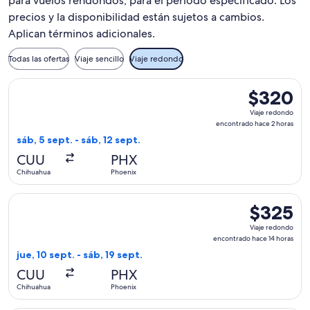
para vuelos rendondos, para el periodo especificado. Los
precios y la disponibilidad están sujetos a cambios.
Aplican términos adicionales.
Todas las ofertas
Viaje sencillo
Viaje redondo
Seleccionar vuelo de Frontier Airlines, con salida el sáb, 5
$320
$320
Viaje
Viaje redondo
redondo,
encontrado hace 2 horas
encontrado
sáb, 5 sept. - sáb, 12 sept.
hace
CUU
PHX
2
Chihuahua
Phoenix
horas
Seleccionar vuelo de Frontier Airlines, con salida el jue, 10
$325
$325
Viaje
Viaje redondo
redondo,
encontrado hace 14 horas
encontrado
jue, 10 sept. - sáb, 19 sept.
hace
CUU
PHX
14
Chihuahua
Phoenix
horas