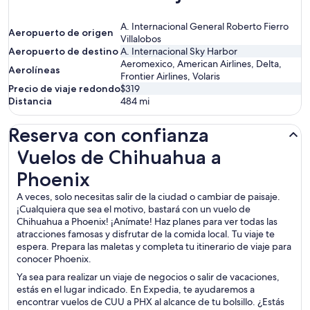
A. Internacional General Roberto Fierro
Aeropuerto de origen
Villalobos
Aeropuerto de destino
A. Internacional Sky Harbor
Aeromexico, American Airlines, Delta,
Aerolíneas
Frontier Airlines, Volaris
Precio de viaje redondo
$319
Distancia
484
mi
Reserva con confianza
Vuelos de Chihuahua a Phoenix
Vuelos de Chihuahua a
Phoenix
A veces, solo necesitas salir de la ciudad o cambiar de paisaje.
¡Cualquiera que sea el motivo, bastará con un vuelo de
Chihuahua a Phoenix! ¡Anímate! Haz planes para ver todas las
atracciones famosas y disfrutar de la comida local. Tu viaje te
espera. Prepara las maletas y completa tu itinerario de viaje para
conocer Phoenix.
Ya sea para realizar un viaje de negocios o salir de vacaciones,
estás en el lugar indicado. En Expedia, te ayudaremos a
encontrar vuelos de CUU a PHX al alcance de tu bolsillo. ¿Estás