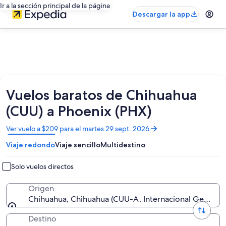
Ir a la sección principal de la página
Descargar la app
Vuelos baratos de Chihuahua
(CUU) a Phoenix (PHX)
Se
Ver vuelo a $209 para el martes 29 sept. 2026
abrirá
Viaje redondo
Viaje sencillo
Multidestino
en
una
nueva
Solo vuelos directos
ventana
Origen
Chihuahua, Chihuahua (CUU-A. Internacional General R
Destino