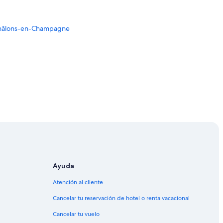
Châlons-en-Champagne
denne
ampagne-Ardenne
 Champagne-Ardenne
Ayuda
Atención al cliente
pagne
Cancelar tu reservación de hotel o renta vacacional
agne
Cancelar tu vuelo