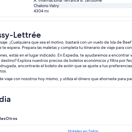
A. Internacional Terrance B. Lettsome
Chalons-Vatry
4304
mi
ssy-Lettrée
isaje. ¡Cualquiera que sea el motivo, bastará con un vuelo de Isla de Bee
je te espera. Prepara las maletas y completa tu itinerario de viaje para c
iones, estás en el lugar indicado. En Expedia, te ayudaremos a encontrar vue
o destino? Explora nuestros precios de boletos económicos y filtra por f
drugada, encontrarás el boleto de avión que se ajuste a tus preferencia
tos.
de viaje con nosotros hoy mismo, y utiliza el dinero que ahorraste para p
dia
les
Otros
Hoteles en Salon