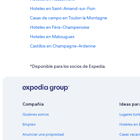
Hoteles en Saint-Amand-sur-Fion
Casas de campo en Toulon la Montagne
Hoteles en Fère-Champenoise
Hoteles en Matougues
Castillos en Champagne-Ardenne
Hoteles haciendas en Champagne-Ardenne
Hoteles baratos en Champagne-Ardenne
*Disponible para los socios de Expedia.
Hoteles con vista en Champagne-Ardenne
Hoteles en Champagne-Ardenne
Hoteles en Chouilly
Centros vacacionales en Champagne
Compañía
Ideas par
Hoteles con spa en Champagne
Quiénes somos
Lugares turí
Hoteles baratos en Champagne
Empleo
Hoteles en 
Hoteles cerca de viñedos en Champagne
Anunciar una propiedad
Casas vacac
Hoteles en Champagne