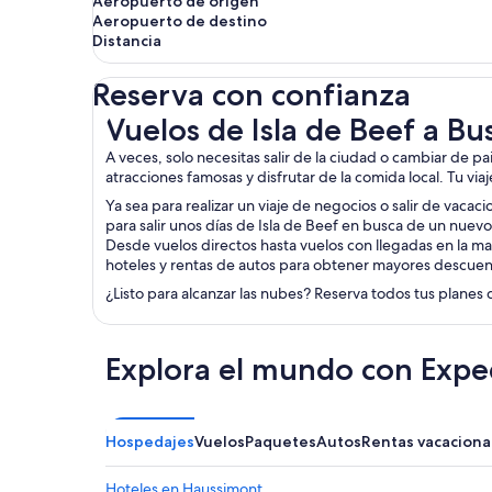
Aeropuerto de origen
Aeropuerto de destino
Distancia
Reserva con confianza
Vuelos de Isla de Beef a Bussy-Lettrée
Vuelos de Isla de Beef a Bu
A veces, solo necesitas salir de la ciudad o cambiar de pa
atracciones famosas y disfrutar de la comida local. Tu via
Ya sea para realizar un viaje de negocios o salir de vacac
para salir unos días de Isla de Beef en busca de un nuev
Desde vuelos directos hasta vuelos con llegadas en la ma
hoteles y rentas de autos para obtener mayores descuen
¿Listo para alcanzar las nubes? Reserva todos tus planes 
Explora el mundo con Expe
Hospedajes
Vuelos
Paquetes
Autos
Rentas vacaciona
Hoteles en Haussimont