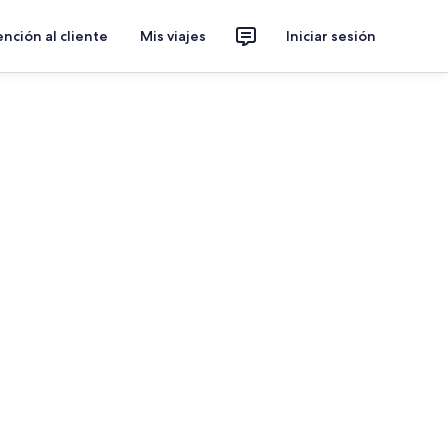
nción al cliente
Mis viajes
Iniciar sesión