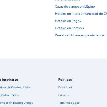
Casas de campo en L'Épine
Hoteles en Intercomunalidad de 
Hoteles en Pogny
Hoteles en Somsois
Resorts en Champagne-Ardenne
Hoteles de lujo en Champagne-Ar
Hoteles cerca de viñedos en Ch
Hoteles de Relais & Chateaux en
Hoteles en Étoges
Castillos en Champagne
Hoteles haciendas en Champagne
a inspirarte
Políticas
Hoteles de lujo en Champagne
sticos de Estados Unidos
Privacidad
Hoteles con hidromasaje en Cham
Estados Unidos
Cookies
Hoteles de senderismo en Champ
ionales en Estados Unidos
Términos de uso
Residencias en Champagne