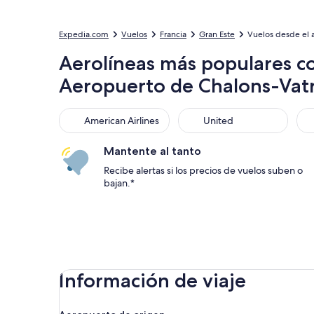
Expedia.com
Vuelos
Francia
Gran Este
Vuelos desde el a
Aerolíneas más populares co
Aeropuerto de Chalons-Vatr
American Airlines
United
Sou
American Airlines
United
Mantente al tanto
Recibe alertas si los precios de vuelos suben o
bajan.*
Información de viaje