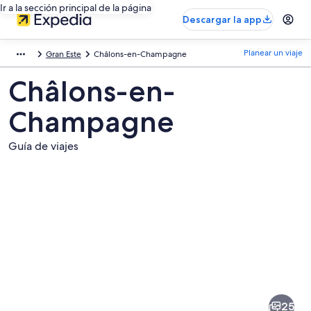
Ir a la sección principal de la página
Descargar la app
Planear un viaje
Gran Este
Châlons-en-Champagne
Châlons-en-
Champagne
Guía de viajes
Fotos
de
Châlons-
25