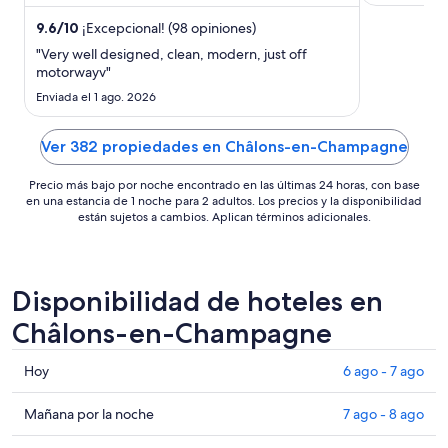
cerca de atracciones como ...
cerca de atr
total
por
9.6
/
10
¡Excepcional! (98 opiniones)
noche
"Very well designed, clean, modern, just off
del
motorwayv"
16
Enviada el 1 ago. 2026
ago
al
Ver 382 propiedades en Châlons-en-Champagne
17
ago
Precio más bajo por noche encontrado en las últimas 24 horas, con base
en una estancia de 1 noche para 2 adultos. Los precios y la disponibilidad
están sujetos a cambios. Aplican términos adicionales.
Disponibilidad de hoteles en
Châlons-en-Champagne
Consultar
Hoy
6 ago - 7 ago
precios
en
Consultar
Mañana por la noche
7 ago - 8 ago
Châlons-
precios