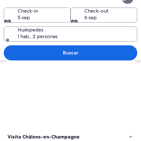
en-
Champagne
Check-in
Check-out
5 sep
6 sep
Huéspedes
1 hab., 2 personas
Una catedral histórica con altas aguja
Buscar
Explorar mapa
Visita Châlons-en-Champagne