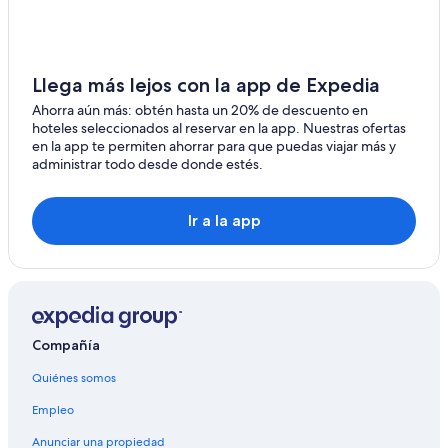
Hoteles cerca de Chalons-Vatry
Hoteles en Intercomunalidad de Châlons-en-
Champagne
Llega más lejos con la app de Expedia
Hoteles en Marne
Ahorra aún más: obtén hasta un 20% de descuento en
Hoteles en Saint-Lumier-en-Champagne
hoteles seleccionados al reservar en la app. Nuestras ofertas
en la app te permiten ahorrar para que puedas viajar más y
administrar todo desde donde estés.
Ir a la app
Compañía
Quiénes somos
Empleo
Anunciar una propiedad