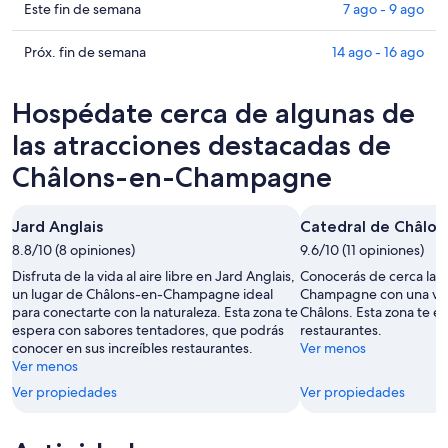
en-
en
Consultar
Este fin de semana
7 ago - 9 ago
Champagne
Châlons-
precios
para
en-
en
Consultar
Próx. fin de semana
14 ago - 16 ago
hoy,
Champagne
Châlons-
precios
6
para
en-
en
Hospédate cerca de algunas de
ago
mañana
Champagne
Châlons-
-
por
para
en-
las atracciones destacadas de
7
la
este
Champagne
Châlons-en-Champagne
ago
noche,
fin
para
7
de
el
ago
semana,
próximo
Jard Anglais
Catedral de Châlon
-
7
fin
8.8/10 (8 opiniones)
9.6/10 (11 opiniones)
8
ago
de
Disfruta de la vida al aire libre en Jard Anglais,
Conocerás de cerca la h
ago
-
semana,
un lugar de Châlons-en-Champagne ideal
Champagne con una visi
9
14
para conectarte con la naturaleza. Esta zona te
Châlons. Esta zona te es
ago
ago
espera con sabores tentadores, que podrás
restaurantes.
-
conocer en sus increíbles restaurantes.
Ver menos
Ver menos
16
ago
Ver propiedades
Ver propiedades