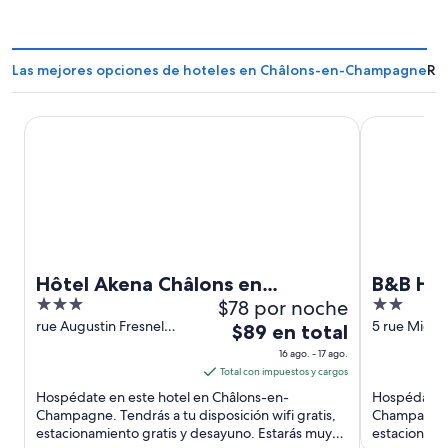
Las mejores opciones de hoteles en Châlons-en-Champagne
Re
Hôtel Akena Châlons en Champagne
B&B HOTEL 
Hôtel Akena Châlons en
B&B HOT
3
$78 por noche
2
Champagne
Champa
out
out
rue Augustin Fresnel
5 rue Miche
El
$89 en total
Châlons-en-Champagne
Chalons-e
of
of
precio
16 ago. - 17 ago.
Marne
5
5
es
Total con impuestos y cargos
de
Hospédate en este hotel en Châlons-en-
Hospédate e
$89
Champagne. Tendrás a tu disposición wifi gratis,
Champagne. T
estacionamiento gratis y desayuno. Estarás muy
en
estacionami