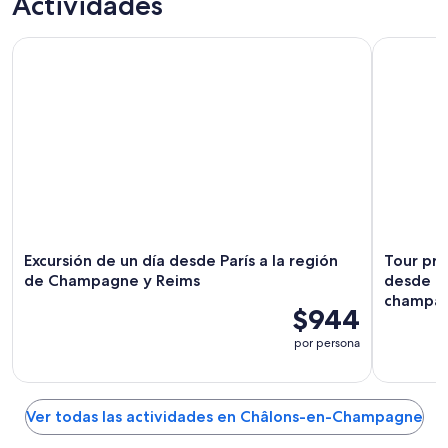
Actividades
Excursión de un día desde París a la región de Champagne 
Tour priva
Excursión de un día desde París a la región
Tour pr
de Champagne y Reims
desde Pa
champá
$944
por persona
Ver todas las actividades en Châlons-en-Champagne