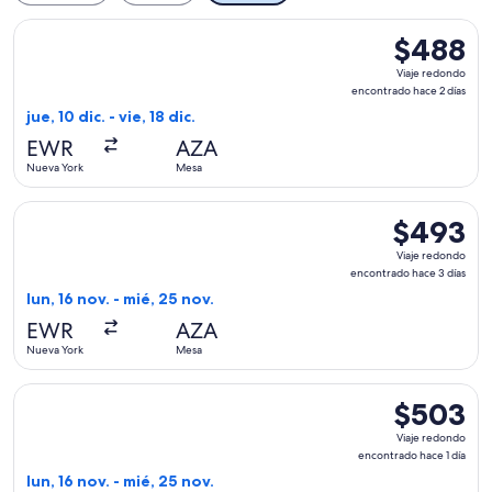
Seleccionar vuelo de Sun Country Airlines, con salida el jue,
$488
$488
Viaje
Viaje redondo
redondo,
encontrado hace 2 días
encontrado
jue, 10 dic. - vie, 18 dic.
hace
EWR
AZA
2
Nueva York
Mesa
días
Seleccionar vuelo de Sun Country Airlines, con salida el lun
$493
$493
Viaje
Viaje redondo
redondo,
encontrado hace 3 días
encontrado
lun, 16 nov. - mié, 25 nov.
hace
EWR
AZA
3
Nueva York
Mesa
días
Seleccionar vuelo de Sun Country Airlines, con salida el lun
$503
$503
Viaje
Viaje redondo
redondo,
encontrado hace 1 día
encontrado
lun, 16 nov. - mié, 25 nov.