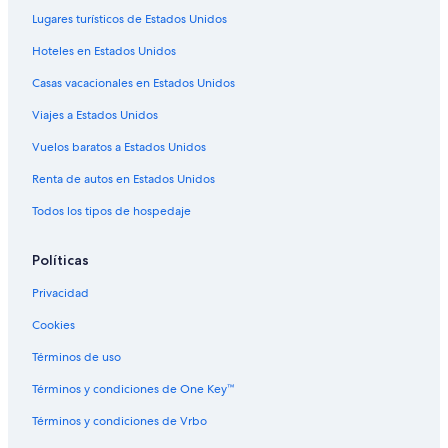
Vuelos de Aeropuerto Internacional de Bogotá-El Dorado
Lugares turísticos de Estados Unidos
(BOG) a Phoenix (PHX)
Hoteles en Estados Unidos
Vuelos de Boise (BOI) a Phoenix (PHX)
Casas vacacionales en Estados Unidos
Vuelos de Burbank (BUR) a Phoenix (PHX)
Viajes a Estados Unidos
Vuelos de Baltimore (BWI) a Phoenix (PHX)
Vuelos baratos a Estados Unidos
Vuelos de Ciudad Juárez (CJS) a Phoenix (PHX)
Renta de autos en Estados Unidos
Vuelos de Charlotte (CLT) a Phoenix (PHX)
Todos los tipos de hospedaje
Vuelos de Columbus (CMH) a Phoenix (PHX)
Vuelos de Colorado Springs (COS) a Phoenix (PHX)
Políticas
Vuelos de Cancún (CUN) a Phoenix (PHX)
Privacidad
Vuelos de Chihuahua (CUU) a Phoenix (PHX)
Cookies
Vuelos de Cincinnati (CVG) a Phoenix (PHX)
Términos de uso
Vuelos de Washington (DCA) a Phoenix (PHX)
Términos y condiciones de One Key™
Vuelos de Dallas (DFW) a Phoenix (PHX)
Términos y condiciones de Vrbo
Vuelos de Durango (DGO) a Phoenix (PHX)