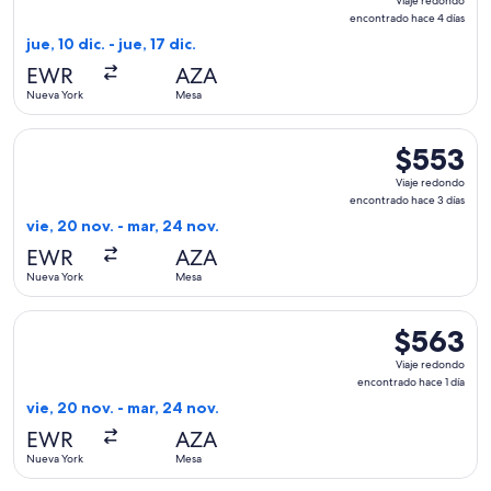
Viaje redondo
redondo,
encontrado hace 4 días
encontrado
jue, 10 dic. - jue, 17 dic.
hace
EWR
AZA
4
Nueva York
Mesa
días
Seleccionar vuelo de Sun Country Airlines, con salida el vie
$553
$553
Viaje
Viaje redondo
redondo,
encontrado hace 3 días
encontrado
vie, 20 nov. - mar, 24 nov.
hace
EWR
AZA
3
Nueva York
Mesa
días
Seleccionar vuelo de Sun Country Airlines, con salida el vie
$563
$563
Viaje
Viaje redondo
redondo,
encontrado hace 1 día
encontrado
vie, 20 nov. - mar, 24 nov.
hace
EWR
AZA
1
Nueva York
Mesa
día