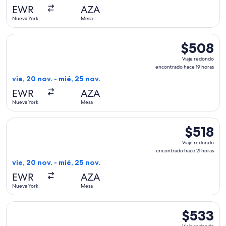
hace
EWR
AZA
1
Nueva York
Mesa
día
Seleccionar vuelo de Sun Country Airlines, con salida el vi
$508
$508
Viaje
Viaje redondo
redondo,
encontrado hace 19 horas
encontrado
vie, 20 nov. - mié, 25 nov.
hace
EWR
AZA
19
Nueva York
Mesa
horas
Seleccionar vuelo de Sun Country Airlines, con salida el vie
$518
$518
Viaje
Viaje redondo
redondo,
encontrado hace 21 horas
encontrad
vie, 20 nov. - mié, 25 nov.
hace
EWR
AZA
21
Nueva York
Mesa
horas
Seleccionar vuelo de Sun Country Airlines, con salida el jue,
$533
$533
Viaje