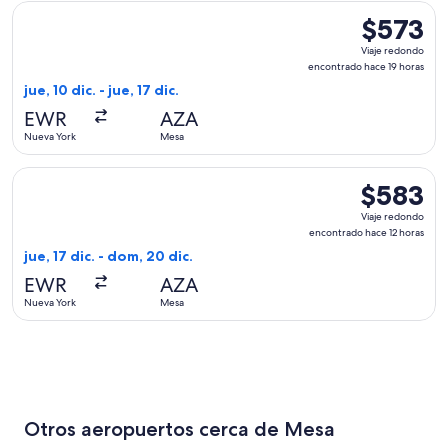
Seleccionar vuelo de Sun Country Airlines, con salida el jue,
$573
$573
Viaje
Viaje redondo
redondo,
encontrado hace 19 horas
encontrado
jue, 10 dic. - jue, 17 dic.
hace
EWR
AZA
19
Nueva York
Mesa
horas
Seleccionar vuelo de Sun Country Airlines, con salida el jue
$583
$583
Viaje
Viaje redondo
redondo,
encontrado hace 12 horas
encontrado
jue, 17 dic. - dom, 20 dic.
hace
EWR
AZA
12
Nueva York
Mesa
horas
Otros aeropuertos cerca de Mesa