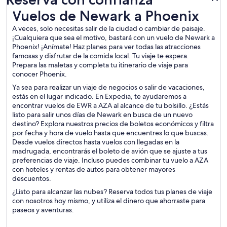
Vuelos de Newark a Phoenix
Vuelos de Newark a Phoenix
A veces, solo necesitas salir de la ciudad o cambiar de paisaje.
¡Cualquiera que sea el motivo, bastará con un vuelo de Newark a
Phoenix! ¡Anímate! Haz planes para ver todas las atracciones
famosas y disfrutar de la comida local. Tu viaje te espera.
Prepara las maletas y completa tu itinerario de viaje para
conocer Phoenix.
Ya sea para realizar un viaje de negocios o salir de vacaciones,
estás en el lugar indicado. En Expedia, te ayudaremos a
encontrar vuelos de EWR a AZA al alcance de tu bolsillo. ¿Estás
listo para salir unos días de Newark en busca de un nuevo
destino? Explora nuestros precios de boletos económicos y filtra
por fecha y hora de vuelo hasta que encuentres lo que buscas.
Desde vuelos directos hasta vuelos con llegadas en la
madrugada, encontrarás el boleto de avión que se ajuste a tus
preferencias de viaje. Incluso puedes combinar tu vuelo a AZA
con hoteles y rentas de autos para obtener mayores
descuentos.
¿Listo para alcanzar las nubes? Reserva todos tus planes de viaje
con nosotros hoy mismo, y utiliza el dinero que ahorraste para
paseos y aventuras.