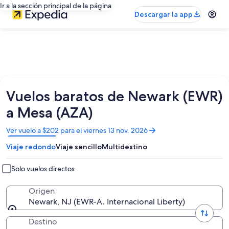
Ir a la sección principal de la página
Descargar la app
Vuelos baratos de Newark (EWR)
a Mesa (AZA)
Se
Ver vuelo a $202 para el viernes 13 nov. 2026
abrirá
Viaje redondo
Viaje sencillo
Multidestino
en
una
nueva
Solo vuelos directos
ventana
Origen
Newark, NJ (EWR-A. Internacional Liberty)
Destino