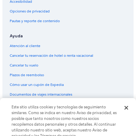
Accesibilidad
Vuelos de Des Moines (DSM) a Phoenix (PHX)
Vuelos de Detroit (DTW) a Phoenix (PHX)
Opciones de privacidad
Vuelos de Fresno (FAT) a Phoenix (PHX)
Pautas y reporte de contenido
Vuelos de Fort Lauderdale (FLL) a Phoenix (PHX)
Ayuda
Vuelos de Guayaquil (GYE) a Phoenix (PHX)
Atención al cliente
Vuelos de Houston (HOU) a Phoenix (PHX)
Cancelar tu reservación de hotel o renta vacacional
Vuelos de Houston (IAH) a Phoenix (PHX)
Cancelar tu vuelo
Vuelos de Idaho Falls (IDA) a Phoenix (PHX)
Vuelos de Indianápolis (IND) a Phoenix (PHX)
Plazos de reembolso
Vuelos de El Centro (IPL) a Phoenix (PHX)
Cómo usar un cupón de Expedia
Vuelos de Jacksonville (JAX) a Phoenix (PHX)
Documentos de viajes internacionales
Vuelos de Lima (LIM) a Phoenix (PHX)
Este sitio utiliza cookies y tecnologías de seguimiento
© 2026 Expedia, Inc., una empresa de Expedia Group. Todos los
Vuelos de Los Mochis (LMM) a Phoenix (PHX)
derechos reservados. Expedia y el logo de Expedia son marcas
similares. Como se indica en nuestro Aviso de privacidad, es
registradas o marcas comerciales de Expedia, Inc. CST# 2029030-50.
posible que tanto nosotros como nuestros socios
Vuelos de Laredo (LRD) a Phoenix (PHX)
recopilemos datos personales y otros detalles. Al continuar
Vuelos de Midland (MAF) a Phoenix (PHX)
utilizando nuestro sitio web, aceptas nuestro Aviso de
privacidad y los Términos de servicio.