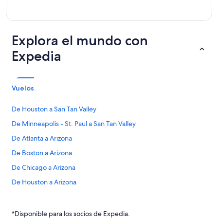
Explora el mundo con
Expedia
Vuelos
De Houston a San Tan Valley
De Minneapolis - St. Paul a San Tan Valley
De Atlanta a Arizona
De Boston a Arizona
De Chicago a Arizona
De Houston a Arizona
Vuelos de Belleville (BLV) a Mesa (MSC)
Vuelos de Bozeman (BZN) a Mesa (MSC)
*Disponible para los socios de Expedia.