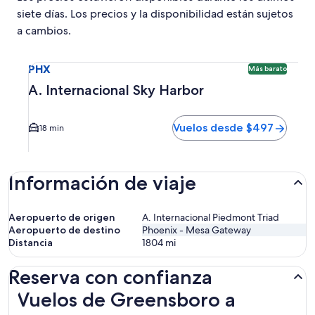
siete días. Los precios y la disponibilidad están sujetos
a cambios.
Seleccionar vuelo a A. Internacional Sky Harbor PHX. Opci
PHX
Más barato
A. Internacional Sky Harbor
Vuelos desde $497
18 min
Información de viaje
Aeropuerto de origen
A. Internacional Piedmont Triad
Aeropuerto de destino
Phoenix - Mesa Gateway
Distancia
1804
mi
Reserva con confianza
Vuelos de Greensboro a Phoenix
Vuelos de Greensboro a