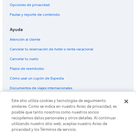
Vuelos de Des Moines (DSM) a Phoenix (PHX)
Opciones de privacidad
Vuelos de Detroit (DTW) a Phoenix (PHX)
Pautas y reporte de contenido
Vuelos de Fresno (FAT) a Phoenix (PHX)
Ayuda
Vuelos de Fort Lauderdale (FLL) a Phoenix (PHX)
Atención al cliente
Vuelos de Guayaquil (GYE) a Phoenix (PHX)
Cancelar tu reservación de hotel o renta vacacional
Vuelos de Houston (HOU) a Phoenix (PHX)
Cancelar tu vuelo
Vuelos de Houston (IAH) a Phoenix (PHX)
Vuelos de Idaho Falls (IDA) a Phoenix (PHX)
Plazos de reembolso
Vuelos de Indianápolis (IND) a Phoenix (PHX)
Cómo usar un cupón de Expedia
Vuelos de El Centro (IPL) a Phoenix (PHX)
Documentos de viajes internacionales
Vuelos de Jacksonville (JAX) a Phoenix (PHX)
Este sitio utiliza cookies y tecnologías de seguimiento
© 2026 Expedia, Inc., una empresa de Expedia Group. Todos los
Vuelos de Lima (LIM) a Phoenix (PHX)
derechos reservados. Expedia y el logo de Expedia son marcas
similares. Como se indica en nuestro Aviso de privacidad, es
registradas o marcas comerciales de Expedia, Inc. CST# 2029030-50.
posible que tanto nosotros como nuestros socios
Vuelos de Los Mochis (LMM) a Phoenix (PHX)
recopilemos datos personales y otros detalles. Al continuar
Vuelos de Laredo (LRD) a Phoenix (PHX)
utilizando nuestro sitio web, aceptas nuestro Aviso de
privacidad y los Términos de servicio.
Vuelos de Midland (MAF) a Phoenix (PHX)