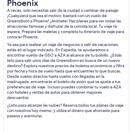
Phoenix
A veces, solo necesitas salir de la ciudad o cambiar de paisaje.
¡Cualquiera que sea el motivo, bastará con un vuelo de
Greensboro a Phoenix! ¡Anímate! Haz planes para ver todas las
atracciones famosas y disfrutar de la comida local. Tu viaje te
espera. Prepara las maletas y completa tu itinerario de viaje para
conocer Phoenix.
Ya sea para realizar un viaje de negocios o salir de vacaciones,
estás en el lugar indicado. En Expedia, te ayudaremos a
encontrar vuelos de GSO a AZA al alcance de tu bolsillo. ¿Estás
listo para salir unos días de Greensboro en busca de un nuevo
destino? Explora nuestros precios de boletos económicos y filtra
por fecha y hora de vuelo hasta que encuentres lo que buscas.
Desde vuelos directos hasta vuelos con llegadas en la
madrugada, encontrarás el boleto de avión que se ajuste a tus
preferencias de viaje. Incluso puedes combinar tu vuelo a AZA
con hoteles y rentas de autos para obtener mayores
descuentos.
¿Listo para alcanzar las nubes? Reserva todos tus planes de viaje
con nosotros hoy mismo, y utiliza el dinero que ahorraste para
paseos y aventuras.