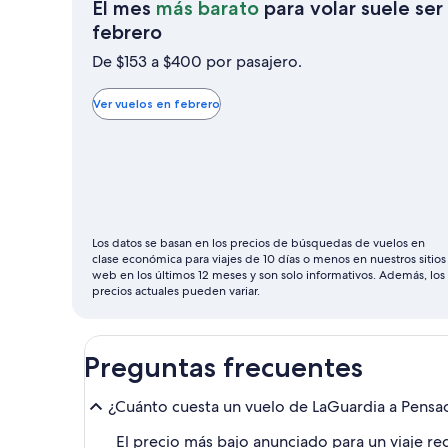
El mes
más barato
para volar suele ser
El
febrero
mes
De $153 a $400 por pasajero.
más
barato
Ver vuelos en febrero
para
volar
suele
ser
febrero
Los datos se basan en los precios de búsquedas de vuelos en
clase económica para viajes de 10 días o menos en nuestros sitios
web en los últimos 12 meses y son solo informativos. Además, los
precios actuales pueden variar.
Preguntas frecuentes
¿Cuánto cuesta un vuelo de LaGuardia a Pensaco
El precio más bajo anunciado para un viaje re