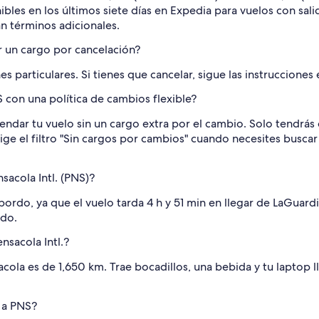
nibles en los últimos siete días en Expedia para vuelos con sali
an términos adicionales.
r un cargo por cancelación?
s particulares. Si tienes que cancelar, sigue las instrucciones
con una política de cambios flexible?
endar tu vuelo sin un cargo extra por el cambio. Solo tendrás q
 elige el filtro "Sin cargos por cambios" cuando necesites bus
sacola Intl. (PNS)?
bordo, ya que el vuelo tarda 4 h y 51 min en llegar de LaGuard
ido.
nsacola Intl.?
cola es de 1,650 km. Trae bocadillos, una bebida y tu laptop lle
 a PNS?