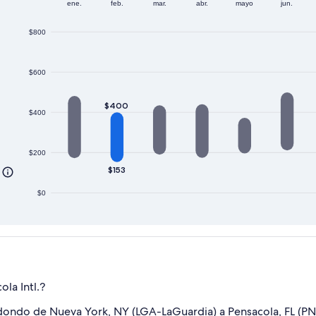
ene.
feb.
mar.
abr.
mayo
jun.
$800
$600
$400
$400
$200
$153
$0
la Intl.?
dondo de Nueva York, NY (LGA-LaGuardia) a Pensacola, FL (PNS