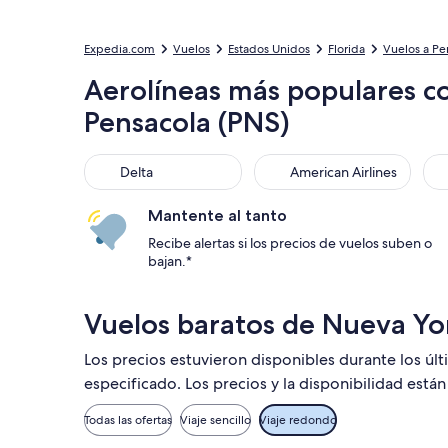
Expedia.com
Vuelos
Estados Unidos
Florida
Vuelos a Pe
Aerolíneas más populares c
Pensacola (PNS)
Delta
American Airlines
Uni
Delta
American Airlines
Mantente al tanto
Recibe alertas si los precios de vuelos suben o
bajan.*
Vuelos baratos de Nueva Yor
Los precios estuvieron disponibles durante los úl
especificado. Los precios y la disponibilidad está
Todas las ofertas
Viaje sencillo
Viaje redondo