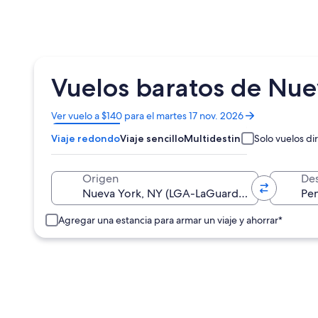
Vuelos baratos de Nue
Se
Ver vuelo a $140 para el martes 17 nov. 2026
abrirá
Viaje redondo
Viaje sencillo
Multidestino
Solo vuelos di
en
una
nueva
Origen
Des
ventana
Agregar una estancia para armar un viaje y ahorrar*