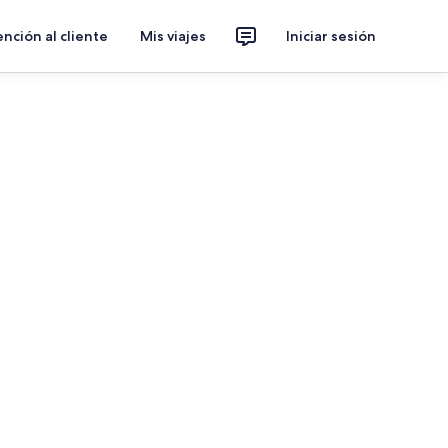
nción al cliente
Mis viajes
Iniciar sesión