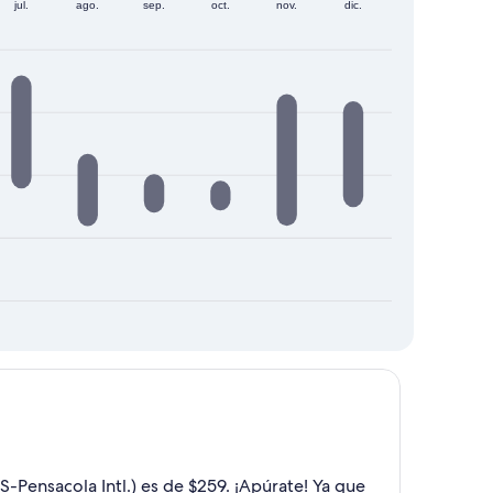
jul.
ago.
sep.
oct.
nov.
dic.
-Pensacola Intl.) es de $259. ¡Apúrate! Ya que