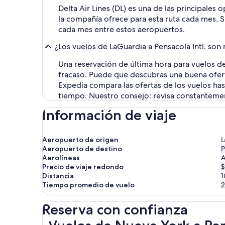
Delta Air Lines (DL) es una de las principales
la compañía ofrece para esta ruta cada mes. Si
cada mes entre estos aeropuertos.
¿Los vuelos de LaGuardia a Pensacola Intl. son
Una reservación de última hora para vuelos de
fracaso. Puede que descubras una buena ofert
Expedia compara las ofertas de los vuelos ha
tiempo. Nuestro consejo: revisa constantemen
Información de viaje
Aeropuerto de origen
L
Aeropuerto de destino
P
Aerolíneas
A
Precio de viaje redondo
$
Distancia
1
Tiempo promedio de vuelo
2
Reserva con confianza
Vuelos de Nueva York a Pensacola