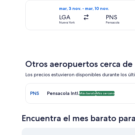
Seleccionar vuelo de United, con sal
mar, 3 nov. - mar, 10 nov.
LGA
PNS
Nueva York
Pensacola
Otros aeropuertos cerca de
Los precios estuvieron disponibles durante los últi
Seleccionar vuelo a Pensacola Intl. PNS. Opción m
PNS
Pensacola Intl.
Más barato
Más cercano
Encuentra el mes barato para