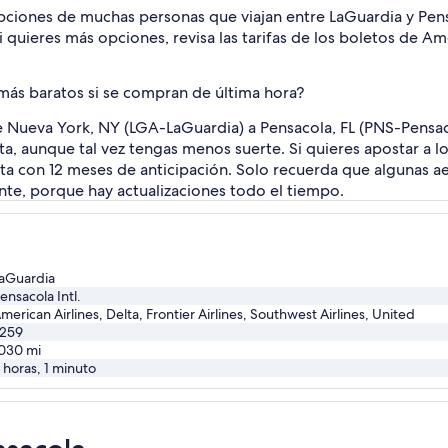
 opciones de muchas personas que viajan entre LaGuardia y Pens
 quieres más opciones, revisa las tarifas de los boletos de Ame
 más baratos si se compran de última hora?
 Nueva York, NY (LGA-LaGuardia) a Pensacola, FL (PNS-Pensaco
a, aunque tal vez tengas menos suerte. Si quieres apostar a 
sta con 12 meses de anticipación. Solo recuerda que algunas a
te, porque hay actualizaciones todo el tiempo.
aGuardia
ensacola Intl.
merican Airlines, Delta, Frontier Airlines, Southwest Airlines, United
259
030
mi
 horas, 1 minuto