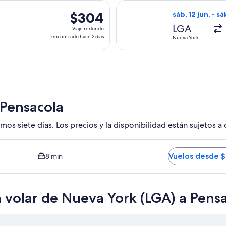
hace
ida el mar, 3 nov. desde Nueva York hacia Pensacola, con regr
Seleccionar vuel
5
$304
$304
sáb, 12 jun. - sá
días
Viaje
LGA
Viaje redondo
redondo,
encontrado hace 2 días
Nueva York
encontrado
hace
2
días
 Pensacola
mos siete días. Los precios y la disponibilidad están sujetos a
ás barata y cercana disponible. El tiempo promedio del trayec
Vuelos desde 
8 min
 volar de Nueva York (LGA) a Pens