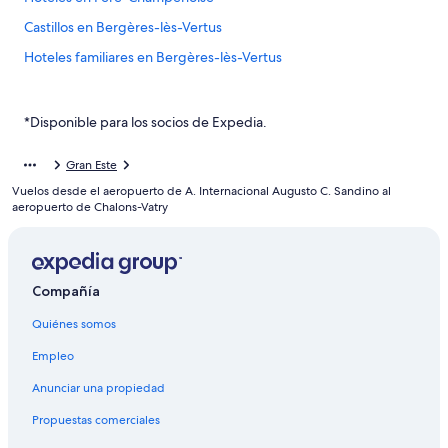
Castillos en Bergères-lès-Vertus
Hoteles familiares en Bergères-lès-Vertus
Hoteles con aire acondicionado en Bergères-lès-Vertus
Hoteles en Bergères-lès-Vertus
*Disponible para los socios de Expedia.
Castillos en Champagne
Gran Este
Centros vacacionales en Champagne
Vuelos desde el aeropuerto de A. Internacional Augusto C. Sandino al
Hoteles haciendas en Champagne
aeropuerto de Chalons-Vatry
Hoteles con spa en Champagne
Hoteles de lujo en Champagne
Compañía
Hoteles baratos en Champagne
Quiénes somos
Hoteles con hidromasaje en Champagne
Hoteles cerca de viñedos en Champagne
Empleo
Hoteles de senderismo en Champagne
Anunciar una propiedad
Hoteles en Champagne
Propuestas comerciales
Residencias en Champagne