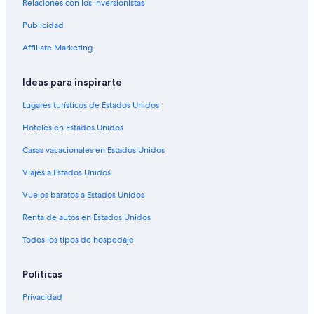
Relaciones con los inversionistas
Casas de campo en Châlons-en-Champagne
Publicidad
Hoteles de lujo en Châlons-en-Champagne
Affiliate Marketing
Hoteles que aceptan mascotas en Châlons-en-Champagne
Ideas para inspirarte
Hoteles en Châlons-en-Champagne
Hoteles en Haussimont
Lugares turísticos de Estados Unidos
Hoteles en Somsois
Hoteles en Estados Unidos
Hoteles en Cramant
Casas vacacionales en Estados Unidos
Castillos en Champagne-Ardenne
Viajes a Estados Unidos
Resorts en Champagne-Ardenne
Vuelos baratos a Estados Unidos
Hoteles haciendas en Champagne-Ardenne
Renta de autos en Estados Unidos
Hoteles de lujo en Champagne-Ardenne
Todos los tipos de hospedaje
Hoteles baratos en Champagne-Ardenne
Hoteles cerca de viñedos en Champagne-Ardenne
Políticas
Hoteles con vista en Champagne-Ardenne
Privacidad