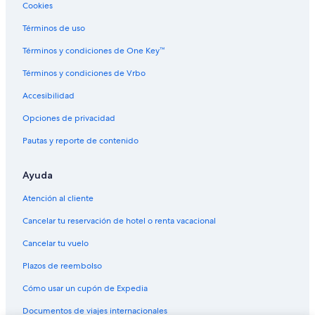
Hoteles de Relais & Chateaux en Champagne-Ardenne
Cookies
Hoteles en Champagne-Ardenne
Términos de uso
Hoteles en Chouilly
Términos y condiciones de One Key™
Hoteles en Intercomunalidad de Châlons-en-Champagne
Términos y condiciones de Vrbo
Casas de campo en L'Épine
Accesibilidad
Hostales en Tours-sur-Marne
Opciones de privacidad
Hoteles en Tours-sur-Marne
Pautas y reporte de contenido
Hoteles en Reuves
Casas de campo en Toulon la Montagne
Ayuda
Hoteles en Salon
Atención al cliente
Hoteles en Saint-Amand-sur-Fion
Cancelar tu reservación de hotel o renta vacacional
Hoteles en Matougues
Cancelar tu vuelo
Hoteles en Étoges
Plazos de reembolso
Cómo usar un cupón de Expedia
Documentos de viajes internacionales