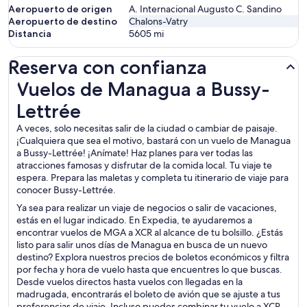
Aeropuerto de origen
A. Internacional Augusto C. Sandino
Aeropuerto de destino
Chalons-Vatry
Distancia
5605
mi
Reserva con confianza
Vuelos de Managua a Bussy-Lettrée
Vuelos de Managua a Bussy-
Lettrée
A veces, solo necesitas salir de la ciudad o cambiar de paisaje.
¡Cualquiera que sea el motivo, bastará con un vuelo de Managua
a Bussy-Lettrée! ¡Anímate! Haz planes para ver todas las
atracciones famosas y disfrutar de la comida local. Tu viaje te
espera. Prepara las maletas y completa tu itinerario de viaje para
conocer Bussy-Lettrée.
Ya sea para realizar un viaje de negocios o salir de vacaciones,
estás en el lugar indicado. En Expedia, te ayudaremos a
encontrar vuelos de MGA a XCR al alcance de tu bolsillo. ¿Estás
listo para salir unos días de Managua en busca de un nuevo
destino? Explora nuestros precios de boletos económicos y filtra
por fecha y hora de vuelo hasta que encuentres lo que buscas.
Desde vuelos directos hasta vuelos con llegadas en la
madrugada, encontrarás el boleto de avión que se ajuste a tus
preferencias de viaje. Incluso puedes combinar tu vuelo a XCR