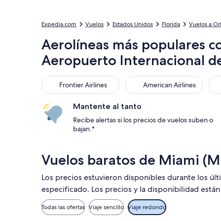
Expedia.com
Vuelos
Estados Unidos
Florida
Vuelos a Or
Aerolíneas más populares c
Aeropuerto Internacional 
Frontier Airlines
American Airlines
Sou
Frontier Airlines
American Airlines
Mantente al tanto
Recibe alertas si los precios de vuelos suben o
bajan.*
Vuelos baratos de Miami (M
Los precios estuvieron disponibles durante los últ
especificado. Los precios y la disponibilidad está
Todas las ofertas
Viaje sencillo
Viaje redondo