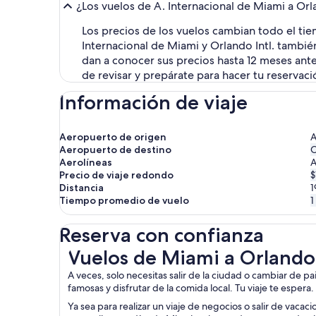
¿Los vuelos de A. Internacional de Miami a Orl
Los precios de los vuelos cambian todo el tie
Internacional de Miami y Orlando Intl. tambi
dan a conocer sus precios hasta 12 meses ante
de revisar y prepárate para hacer tu reservac
Información de viaje
Aeropuerto de origen
A
Aeropuerto de destino
O
Aerolíneas
A
Precio de viaje redondo
$
Distancia
1
Tiempo promedio de vuelo
1
Reserva con confianza
Vuelos de Miami a Orlando
Vuelos de Miami a Orlando
A veces, solo necesitas salir de la ciudad o cambiar de p
famosas y disfrutar de la comida local. Tu viaje te espera
Ya sea para realizar un viaje de negocios o salir de vacac