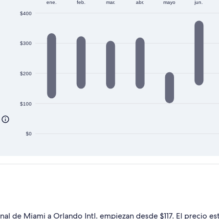
ene.
feb.
mar.
abr.
mayo
jun.
$400
$300
$200
$100
$0
al de Miami a Orlando Intl. empiezan desde $117. El precio est