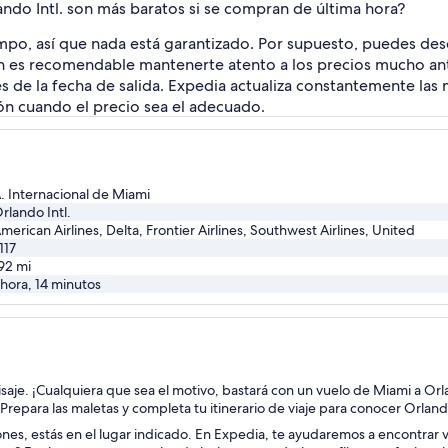
ando Intl. son más baratos si se compran de última hora?
mpo, así que nada está garantizado. Por supuesto, puedes desc
én es recomendable mantenerte atento a los precios mucho ant
s de la fecha de salida. Expedia actualiza constantemente las 
ión cuando el precio sea el adecuado.
. Internacional de Miami
rlando Intl.
merican Airlines, Delta, Frontier Airlines, Southwest Airlines, United
117
92
mi
 hora, 14 minutos
aisaje. ¡Cualquiera que sea el motivo, bastará con un vuelo de Miami a Or
. Prepara las maletas y completa tu itinerario de viaje para conocer Orland
iones, estás en el lugar indicado. En Expedia, te ayudaremos a encontrar v