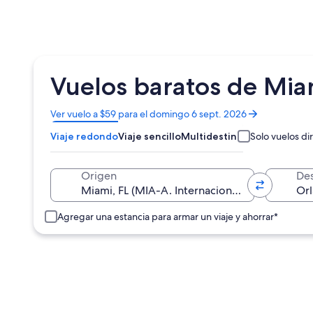
Vuelos baratos de Mia
Se
Ver vuelo a $59 para el domingo 6 sept. 2026
abrirá
Viaje redondo
Viaje sencillo
Multidestino
Solo vuelos di
en
una
nueva
Origen
Des
ventana
Agregar una estancia para armar un viaje y ahorrar*