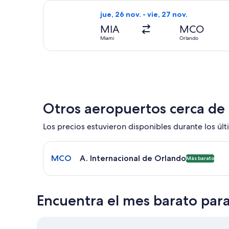
Seleccionar vuelo de Delta, con sali
jue, 26 nov. - vie, 27 nov.
MIA
MCO
Miami
Orlando
Otros aeropuertos cerca de
Los precios estuvieron disponibles durante los últi
Seleccionar vuelo a A. Internacional de Orlando M
MCO
A. Internacional de Orlando
Más barato
Encuentra el mes barato par