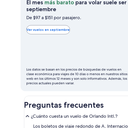
El mes
más barato
para volar suele ser
El
septiembre
mes
De $97 a $151 por pasajero.
más
barato
Ver vuelos en septiembre
para
volar
suele
ser
septiembre
Los datos se basan en los precios de búsquedas de vuelos en
clase económica para viajes de 10 días o menos en nuestros sitios
web en los últimos 12 meses y son solo informativos. Además, los
precios actuales pueden variar.
Preguntas frecuentes
¿Cuánto cuesta un vuelo de Orlando Intl.?
Los boletos de viaje redondo de A. Internacion