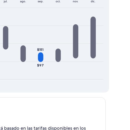
jul.
ago.
sep.
oct.
nov.
dic.
$151
$97
á basado en las tarifas disponibles en los