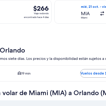
hace
da el jue, 26 nov. desde Miami hacia Orlando, con regreso el vi
Seleccionar vuel
12
$266
$266
mié, 21 oct. - vi
horas
Viaje
MIA
Viaje redondo
redondo,
encontrado hace 4 días
Miami
encontrado
hace
4
días
 Orlando
mos siete días. Los precios y la disponibilidad están sujetos a
CO. Opción más barata disponible. El tiempo promedio del tra
Vuelos desde 
19 min
a volar de Miami (MIA) a Orlando 