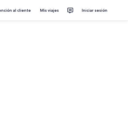
nción al cliente
Mis viajes
Iniciar sesión