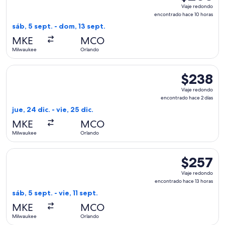
Viaje
Viaje redondo
redondo,
encontrado hace 10 horas
encontrado
sáb, 5 sept. - dom, 13 sept.
hace
MKE
MCO
10
Milwaukee
Orlando
horas
Seleccionar vuelo de Sun Country Airlines, con salida el jue
$238
$238
Viaje
Viaje redondo
redondo,
encontrado hace 2 días
encontrado
jue, 24 dic. - vie, 25 dic.
hace
MKE
MCO
2
Milwaukee
Orlando
días
Seleccionar vuelo de American Airlines, con salida el sáb, 5
$257
$257
Viaje
Viaje redondo
redondo,
encontrado hace 13 horas
encontrado
sáb, 5 sept. - vie, 11 sept.
hace
MKE
MCO
13
Milwaukee
Orlando
horas