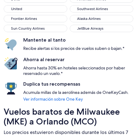
United
Southwest Airlines
United
Southwest Airlines
Frontier Airlines
Alaska Airlines
Frontier Airlines
Alaska Airlines
Sun Country Airlines
JetBlue Airways
Sun Country Airlines
JetBlue Airways
Mantente al tanto
Recibe alertas si los precios de vuelos suben o bajan.*
Ahorra al reservar
Ahorra hasta 30% en hoteles seleccionados por haber
reservado un vuelo.*
Duplica tus recompensas
Acumula millas de la aerolínea además de OneKeyCash.
Ver información sobre One Key
Vuelos baratos de Milwaukee
(MKE) a Orlando (MCO)
Los precios estuvieron disponibles durante los últimos 7