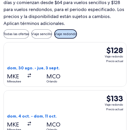
días y comienzan desde $64 para vuelos sencillos y $128
para vuelos rendondos, para el periodo especificado. Los
precios y la disponibilidad están sujetos a cambios.
Aplican términos adicionales.
Todas las ofertas
Viaje sencillo
Viaje redondo
Seleccionar vuelo de Frontier Airlines, con salida el dom, 3
$128
$128
Viaje
Viaje redondo
redondo,
Precio actual
Precio
dom, 30 ago. - jue, 3 sept.
actual
MKE
MCO
Milwaukee
Orlando
Seleccionar vuelo de Frontier Airlines, con salida el dom, 4 
$133
$133
Viaje
Viaje redondo
redondo,
Precio actual
Precio
dom, 4 oct. - dom, 11 oct.
actual
MKE
MCO
Milwaukee
Orlando