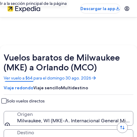
Ir a la sección principal de la página
Descargar la app
Vuelos baratos de Milwaukee
(MKE) a Orlando (MCO)
Se
Ver vuelo a $64 para el domingo 30 ago. 2026
abrirá
Viaje redondo
Viaje sencillo
Multidestino
en
una
nueva
Solo vuelos directos
ventana
Origen
Milwaukee, WI (MKE-A. Internacional General Mitchel
Destino