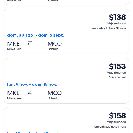
Seleccionar vuelo de Frontier Airlines, con salida el dom, 
$138
$138
Viaje
Viaje redondo
redondo,
encontrado hace 3 horas
encontrad
dom, 30 ago. - dom, 6 sept.
hace
MKE
MCO
3
Milwaukee
Orlando
horas
Seleccionar vuelo de Frontier Airlines, con salida el lun, 9 
$153
$153
Viaje
Viaje redondo
redondo,
Precio actual
Precio
lun, 9 nov. - dom, 15 nov.
actual
MKE
MCO
Milwaukee
Orlando
Seleccionar vuelo de Frontier Airlines, con salida el jue, 10
$158
$158
Viaje
Viaje redondo
redondo,
encontrado hace 1 hora
encontrad