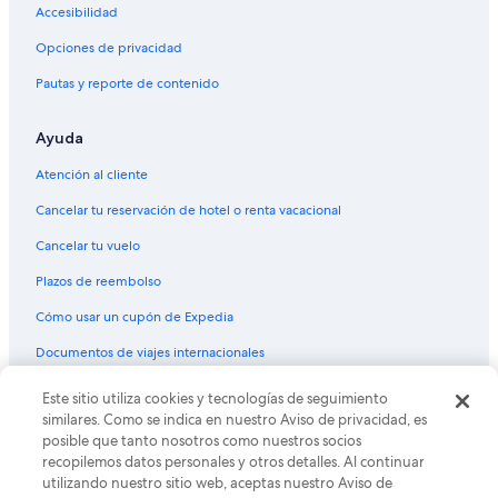
Accesibilidad
Vuelos de Jacksonville (JAX) a Orlando (ORL)
Opciones de privacidad
Vuelos de Los Ángeles (LAX) a Orlando (ORL)
Pautas y reporte de contenido
Vuelos de Lima (LIM) a Orlando (ORL)
Vuelos de Little Rock (LIT) a Orlando (ORL)
Ayuda
Vuelos de La Romana (LRM) a Orlando (ORL)
Atención al cliente
Vuelos de Orlando (MCO) a Orlando (ORL)
Cancelar tu reservación de hotel o renta vacacional
Vuelos de Memphis (MEM) a Orlando (ORL)
Cancelar tu vuelo
Vuelos de Ciudad de México (MEX) a Orlando (ORL)
Plazos de reembolso
Vuelos de McAllen (MFE) a Orlando (ORL)
Cómo usar un cupón de Expedia
Vuelos de Managua (MGA) a Orlando (ORL)
Documentos de viajes internacionales
Vuelos de Miami (MIA) a Orlando (ORL)
Vuelos de Milwaukee (MKE) a Orlando (ORL)
Este sitio utiliza cookies y tecnologías de seguimiento
© 2026 Expedia, Inc., una empresa de Expedia Group. Todos los
derechos reservados. Expedia y el logo de Expedia son marcas
similares. Como se indica en nuestro Aviso de privacidad, es
Vuelos de Mobile (MOB) a Orlando (ORL)
registradas o marcas comerciales de Expedia, Inc. CST# 2029030-50.
posible que tanto nosotros como nuestros socios
Vuelos de Minneapolis (MSP) a Orlando (ORL)
recopilemos datos personales y otros detalles. Al continuar
utilizando nuestro sitio web, aceptas nuestro Aviso de
Vuelos de Nueva Orleans (MSY) a Orlando (ORL)