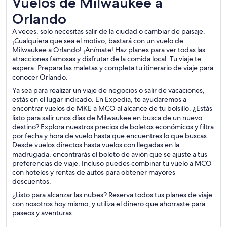
Vuelos de Milwaukee a
Orlando
A veces, solo necesitas salir de la ciudad o cambiar de paisaje.
¡Cualquiera que sea el motivo, bastará con un vuelo de
Milwaukee a Orlando! ¡Anímate! Haz planes para ver todas las
atracciones famosas y disfrutar de la comida local. Tu viaje te
espera. Prepara las maletas y completa tu itinerario de viaje para
conocer Orlando.
Ya sea para realizar un viaje de negocios o salir de vacaciones,
estás en el lugar indicado. En Expedia, te ayudaremos a
encontrar vuelos de MKE a MCO al alcance de tu bolsillo. ¿Estás
listo para salir unos días de Milwaukee en busca de un nuevo
destino? Explora nuestros precios de boletos económicos y filtra
por fecha y hora de vuelo hasta que encuentres lo que buscas.
Desde vuelos directos hasta vuelos con llegadas en la
madrugada, encontrarás el boleto de avión que se ajuste a tus
preferencias de viaje. Incluso puedes combinar tu vuelo a MCO
con hoteles y rentas de autos para obtener mayores
descuentos.
¿Listo para alcanzar las nubes? Reserva todos tus planes de viaje
con nosotros hoy mismo, y utiliza el dinero que ahorraste para
paseos y aventuras.