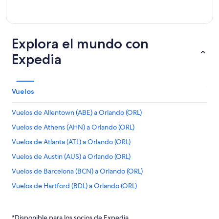
Explora el mundo con
Expedia
Vuelos
Vuelos de Allentown (ABE) a Orlando (ORL)
Vuelos de Athens (AHN) a Orlando (ORL)
Vuelos de Atlanta (ATL) a Orlando (ORL)
Vuelos de Austin (AUS) a Orlando (ORL)
Vuelos de Barcelona (BCN) a Orlando (ORL)
Vuelos de Hartford (BDL) a Orlando (ORL)
Vuelos de Nashville (BNA) a Orlando (ORL)
Vuelos de Aeropuerto Internacional de Bogotá-El Dorado
*Disponible para los socios de Expedia.