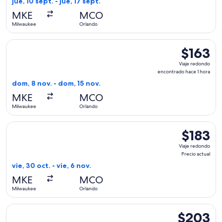
jue, 10 sept. - jue, 17 sept.
hace
MKE
MCO
1
Milwaukee
Orlando
hora
Seleccionar vuelo de Frontier Airlines, con salida el dom, 8
$163
$163
Viaje
Viaje redondo
redondo,
encontrado hace 1 hora
encontrad
dom, 8 nov. - dom, 15 nov.
hace
MKE
MCO
1
Milwaukee
Orlando
hora
Seleccionar vuelo de Southwest Airlines, con salida el vie, 3
$183
$183
Viaje
Viaje redondo
redondo,
Precio actual
Precio
vie, 30 oct. - vie, 6 nov.
actual
MKE
MCO
Milwaukee
Orlando
Seleccionar vuelo de Delta, con salida el sáb, 5 sept. desd
$203
$203