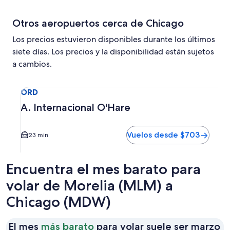
Otros aeropuertos cerca de Chicago
Los precios estuvieron disponibles durante los últimos
siete días. Los precios y la disponibilidad están sujetos
a cambios.
Seleccionar vuelo a A. Internacional O'Hare ORD. El tiemp
ORD
A. Internacional O'Hare
Vuelos desde $703
23 min
Encuentra el mes barato para
volar de Morelia (MLM) a
Chicago (MDW)
El
El mes
más barato
para volar suele ser marzo