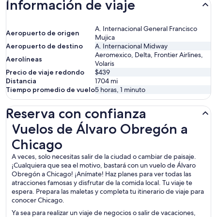
Información de viaje
A. Internacional General Francisco
Aeropuerto de origen
Mujica
Aeropuerto de destino
A. Internacional Midway
Aeromexico, Delta, Frontier Airlines,
Aerolíneas
Volaris
Precio de viaje redondo
$439
Distancia
1704
mi
Tiempo promedio de vuelo
5 horas, 1 minuto
Reserva con confianza
Vuelos de Álvaro Obregón a Chicago
Vuelos de Álvaro Obregón a
Chicago
A veces, solo necesitas salir de la ciudad o cambiar de paisaje.
¡Cualquiera que sea el motivo, bastará con un vuelo de Álvaro
Obregón a Chicago! ¡Anímate! Haz planes para ver todas las
atracciones famosas y disfrutar de la comida local. Tu viaje te
espera. Prepara las maletas y completa tu itinerario de viaje para
conocer Chicago.
Ya sea para realizar un viaje de negocios o salir de vacaciones,