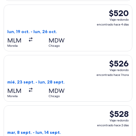
Seleccionar vuelo de Volaris, con salida el lun, 19 oct. desd
$520
$520
Viaje
Viaje redondo
redondo,
encontrado hace 4 días
encontrado
lun, 19 oct. - lun, 26 oct.
hace
MLM
MDW
4
Morelia
Chicago
días
Seleccionar vuelo de Frontier Airlines, con salida el mié, 23
$526
$526
Viaje
Viaje redondo
redondo,
encontrado hace 1 hora
encontrado
mié, 23 sept. - lun, 28 sept.
hace
MLM
MDW
1
Morelia
Chicago
hora
Seleccionar vuelo de Frontier Airlines, con salida el mar, 8 
$528
$528
Viaje
Viaje redondo
redondo,
encontrado hace 2 días
encontrado
mar, 8 sept. - lun, 14 sept.