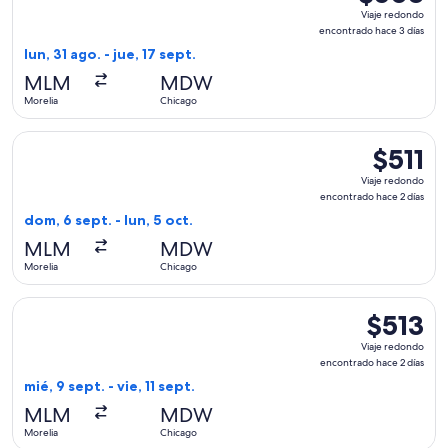
Viaje
Viaje redondo
redondo,
encontrado hace 3 días
encontrado
lun, 31 ago. - jue, 17 sept.
hace
MLM
MDW
3
Morelia
Chicago
días
Seleccionar vuelo de Frontier Airlines, con salida el dom, 6 
$511
$511
Viaje
Viaje redondo
redondo,
encontrado hace 2 días
encontrad
dom, 6 sept. - lun, 5 oct.
hace
MLM
MDW
2
Morelia
Chicago
días
Seleccionar vuelo de Frontier Airlines, con salida el mié, 9 
$513
$513
Viaje
Viaje redondo
redondo,
encontrado hace 2 días
encontrad
mié, 9 sept. - vie, 11 sept.
hace
MLM
MDW
2
Morelia
Chicago
días