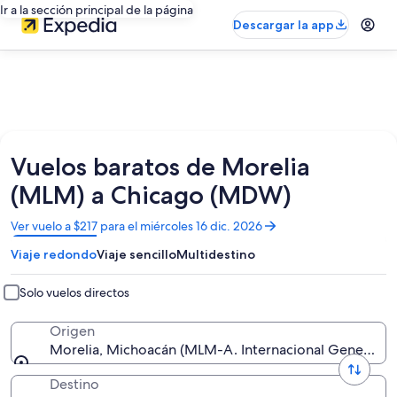
Ir a la sección principal de la página
Descargar la app
Vuelos baratos de Morelia
(MLM) a Chicago (MDW)
Se
Ver vuelo a $217 para el miércoles 16 dic. 2026
abrirá
Viaje redondo
Viaje sencillo
Multidestino
en
una
nueva
Solo vuelos directos
ventana
Origen
Morelia, Michoacán (MLM-A. Internacional General Fr
Destino