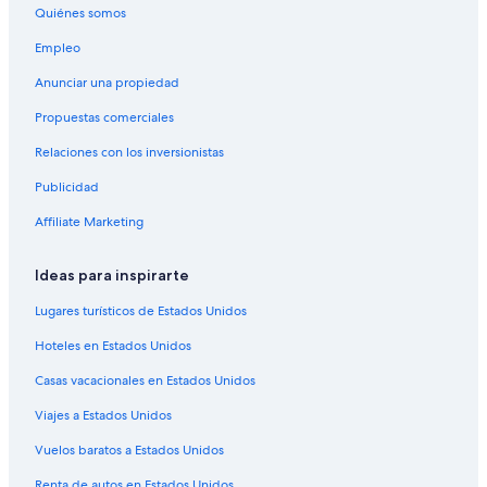
Vuelos de Baltimore (BWI) a Chicago (ORD)
Quiénes somos
Vuelos de Ciudad Juárez (CJS) a Chicago (ORD)
Empleo
Vuelos de Cleveland (CLE) a Chicago (ORD)
Anunciar una propiedad
Vuelos de Cali (CLO) a Chicago (ORD)
Propuestas comerciales
Vuelos de Charlotte (CLT) a Chicago (ORD)
Relaciones con los inversionistas
Vuelos de Columbus (CMH) a Chicago (ORD)
Publicidad
Vuelos de Cancún (CUN) a Chicago (ORD)
Affiliate Marketing
Vuelos de Washington (DCA) a Chicago (ORD)
Vuelos de Denver (DEN) a Chicago (ORD)
Ideas para inspirarte
Vuelos de Dallas (DFW) a Chicago (ORD)
Lugares turísticos de Estados Unidos
Vuelos de Durango (DGO) a Chicago (ORD)
Hoteles en Estados Unidos
Vuelos de Des Moines (DSM) a Chicago (ORD)
Casas vacacionales en Estados Unidos
Vuelos de Detroit (DTW) a Chicago (ORD)
Viajes a Estados Unidos
Vuelos de El Paso (ELP) a Chicago (ORD)
Vuelos baratos a Estados Unidos
Vuelos de Newark (EWR) a Chicago (ORD)
Renta de autos en Estados Unidos