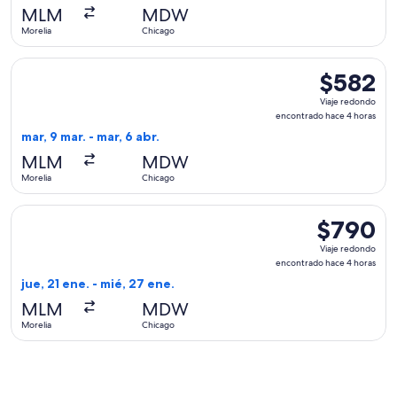
hace
MLM
MDW
2
Morelia
Chicago
días
Seleccionar vuelo de Delta, con salida el mar, 9 mar. desde 
$582
$582
Viaje
Viaje redondo
redondo,
encontrado hace 4 horas
encontrado
mar, 9 mar. - mar, 6 abr.
hace
MLM
MDW
4
Morelia
Chicago
horas
Seleccionar vuelo de Aeromexico, con salida el jue, 21 ene.
$790
$790
Viaje
Viaje redondo
redondo,
encontrado hace 4 horas
encontrado
jue, 21 ene. - mié, 27 ene.
hace
MLM
MDW
4
Morelia
Chicago
horas