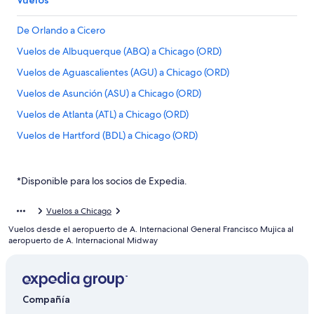
Vuelos
De Orlando a Cicero
Vuelos de Albuquerque (ABQ) a Chicago (ORD)
Vuelos de Aguascalientes (AGU) a Chicago (ORD)
Vuelos de Asunción (ASU) a Chicago (ORD)
Vuelos de Atlanta (ATL) a Chicago (ORD)
Vuelos de Hartford (BDL) a Chicago (ORD)
Vuelos de León (BJX) a Chicago (ORD)
Vuelos de Nashville (BNA) a Chicago (ORD)
*Disponible para los socios de Expedia.
Vuelos de Aeropuerto Internacional de Bogotá-El Dorado
(BOG) a Chicago (ORD)
Vuelos a Chicago
Vuelos desde el aeropuerto de A. Internacional General Francisco Mujica al
Vuelos de Boise (BOI) a Chicago (ORD)
aeropuerto de A. Internacional Midway
Vuelos de Boston (BOS) a Chicago (ORD)
Vuelos de Aguadilla (BQN) a Chicago (ORD)
Vuelos de Brownsville (BRO) a Chicago (ORD)
Compañía