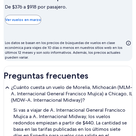
m
De $376 a $918 por pasajero.
m
b
Ver vuelos en marzo
p
vo
su
Los datos se basan en los precios de búsquedas de vuelos en clase
se
económica para viajes de 10 días o menos en nuestros sitios web en los
últimos 12 meses y son solo informativos. Además, los precios actuales
m
pueden variar.
Preguntas frecuentes
¿Cuánto cuesta un vuelo de Morelia, Michoacán (MLM-
A. Internacional General Francisco Mujica) a Chicago, IL
(MDW-A. Internacional Midway)?
Si vas a viajar de A. Internacional General Francisco
Mujica a A. Internacional Midway, los vuelos
redondos empiezan a partir de $440. La cantidad se
basa en las tarifas publicadas en los últimos siete
días en Expedia para vuelos con salida en el