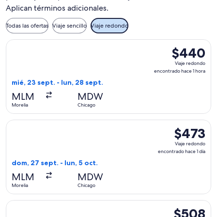
Aplican términos adicionales.
Todas las ofertas
Viaje sencillo
Viaje redondo
Seleccionar vuelo de Volaris, con salida el mié, 23 sept. de
$440
$440
Viaje
Viaje redondo
redondo,
encontrado hace 1 hora
encontrado
mié, 23 sept. - lun, 28 sept.
hace
MLM
MDW
1
Morelia
Chicago
hora
Seleccionar vuelo de Volaris, con salida el dom, 27 sept. de
$473
$473
Viaje
Viaje redondo
redondo,
encontrado hace 1 día
encontrado
dom, 27 sept. - lun, 5 oct.
hace
MLM
MDW
1
Morelia
Chicago
día
Seleccionar vuelo de Frontier Airlines, con salida el lun, 31
$508
$508