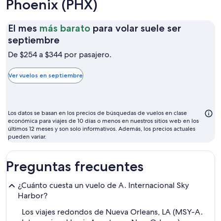
Phoenix (PHX)
El mes
más barato
para volar suele ser
El
septiembre
mes
De $254 a $344 por pasajero.
más
barato
Ver vuelos en septiembre
para
volar
suele
Los datos se basan en los precios de búsquedas de vuelos en clase
ser
económica para viajes de 10 días o menos en nuestros sitios web en los
últimos 12 meses y son solo informativos. Además, los precios actuales
septiembre
pueden variar.
Preguntas frecuentes
¿Cuánto cuesta un vuelo de A. Internacional Sky
Harbor?
Los viajes redondos de Nueva Orleans, LA (MSY-A.