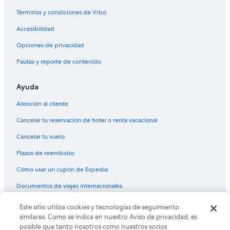
Vuelos de Kingman (IGM) a Mesa (AZA)
Términos y condiciones de Vrbo
Vuelos de Jackson Hole (JAC) a Mesa (AZA)
Accesibilidad
Vuelos de Lubbock (LBB) a Mesa (AZA)
Opciones de privacidad
Vuelos de Lima (LIM) a Mesa (AZA)
Pautas y reporte de contenido
Vuelos de Medford (MFR) a Mesa (AZA)
Vuelos de Moline (MLI) a Mesa (AZA)
Ayuda
Vuelos de Morelia (MLM) a Mesa (AZA)
Atención al cliente
Vuelos de Missoula (MSO) a Mesa (AZA)
Cancelar tu reservación de hotel o renta vacacional
Vuelos de Tokio (NRT) a Mesa (AZA)
Cancelar tu vuelo
Vuelos de Odesa (ODS) a Mesa (AZA)
Plazos de reembolso
Vuelos de Ogden (OGD) a Mesa (AZA)
Cómo usar un cupón de Expedia
Vuelos de Omaha (OMA) a Mesa (AZA)
Documentos de viajes internacionales
Vuelos de Portland (PDX) a Mesa (AZA)
Vuelos de Filadelfia (PHL) a Mesa (AZA)
Este sitio utiliza cookies y tecnologías de seguimiento
© 2026 Expedia, Inc., una empresa de Expedia Group. Todos los
derechos reservados. Expedia y el logo de Expedia son marcas
similares. Como se indica en nuestro Aviso de privacidad, es
Vuelos de Panamá (PTY) a Mesa (AZA)
registradas o marcas comerciales de Expedia, Inc. CST# 2029030-50.
posible que tanto nosotros como nuestros socios