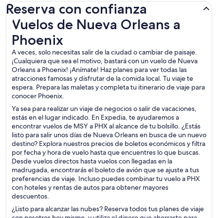
Reserva con confianza
Vuelos de Nueva Orleans a Phoenix
Vuelos de Nueva Orleans a
Phoenix
A veces, solo necesitas salir de la ciudad o cambiar de paisaje.
¡Cualquiera que sea el motivo, bastará con un vuelo de Nueva
Orleans a Phoenix! ¡Anímate! Haz planes para ver todas las
atracciones famosas y disfrutar de la comida local. Tu viaje te
espera. Prepara las maletas y completa tu itinerario de viaje para
conocer Phoenix.
Ya sea para realizar un viaje de negocios o salir de vacaciones,
estás en el lugar indicado. En Expedia, te ayudaremos a
encontrar vuelos de MSY a PHX al alcance de tu bolsillo. ¿Estás
listo para salir unos días de Nueva Orleans en busca de un nuevo
destino? Explora nuestros precios de boletos económicos y filtra
por fecha y hora de vuelo hasta que encuentres lo que buscas.
Desde vuelos directos hasta vuelos con llegadas en la
madrugada, encontrarás el boleto de avión que se ajuste a tus
preferencias de viaje. Incluso puedes combinar tu vuelo a PHX
con hoteles y rentas de autos para obtener mayores
descuentos.
¿Listo para alcanzar las nubes? Reserva todos tus planes de viaje
con nosotros hoy mismo, y utiliza el dinero que ahorraste para