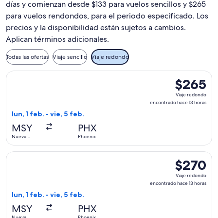
días y comienzan desde $133 para vuelos sencillos y $265
para vuelos rendondos, para el periodo especificado. Los
precios y la disponibilidad están sujetos a cambios.
Aplican términos adicionales.
Todas las ofertas
Viaje sencillo
Viaje redondo
Seleccionar vuelo de Breeze Airways, con salida el lun, 1 fe
$265
$265
Viaje
Viaje redondo
redondo,
encontrado hace 13 horas
encontrado
lun, 1 feb. - vie, 5 feb.
hace
MSY
PHX
13
Nueva
Phoenix
horas
Orleans
Seleccionar vuelo de Breeze Airways, con salida el lun, 1 fe
$270
$270
Viaje
Viaje redondo
redondo,
encontrado hace 13 horas
encontrado
lun, 1 feb. - vie, 5 feb.
hace
MSY
PHX
13
Nueva
Phoenix