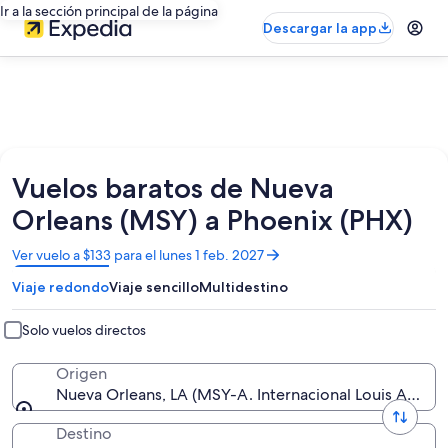
Ir a la sección principal de la página
Descargar la app
Vuelos baratos de Nueva
Orleans (MSY) a Phoenix (PHX)
Se
Ver vuelo a $133 para el lunes 1 feb. 2027
abrirá
Viaje redondo
Viaje sencillo
Multidestino
en
una
nueva
Solo vuelos directos
ventana
Origen
Nueva Orleans, LA (MSY-A. Internacional Louis Armst
Destino