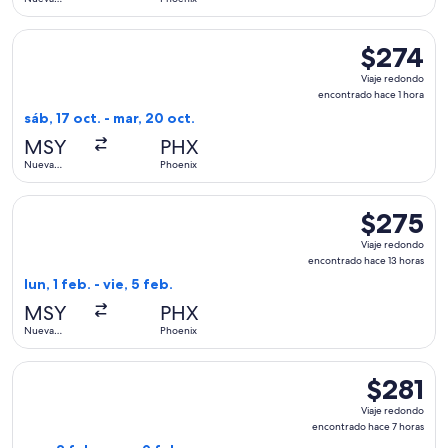
horas
Orleans
Seleccionar vuelo de Frontier Airlines, con salida el sáb, 17
$274
$274
Viaje
Viaje redondo
redondo,
encontrado hace 1 hora
encontrado
sáb, 17 oct. - mar, 20 oct.
hace
MSY
PHX
1
Nueva
Phoenix
hora
Orleans
Seleccionar vuelo de Breeze Airways, con salida el lun, 1 fe
$275
$275
Viaje
Viaje redondo
redondo,
encontrado hace 13 horas
encontrado
lun, 1 feb. - vie, 5 feb.
hace
MSY
PHX
13
Nueva
Phoenix
horas
Orleans
Seleccionar vuelo de Breeze Airways, con salida el mar, 2 f
$281
$281
Viaje
Viaje redondo
redondo,
encontrado hace 7 horas
encontrad