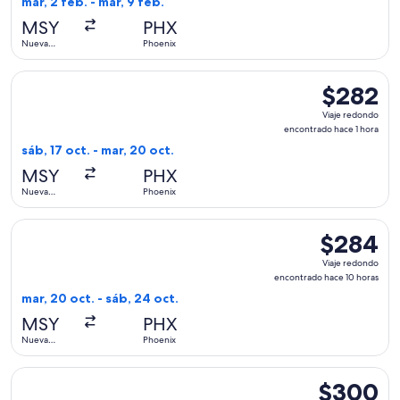
mar, 2 feb. - mar, 9 feb.
hace
MSY
PHX
7
Nueva
Phoenix
horas
Orleans
Seleccionar vuelo de Frontier Airlines, con salida el sáb, 1
$282
$282
Viaje
Viaje redondo
redondo,
encontrado hace 1 hora
encontrado
sáb, 17 oct. - mar, 20 oct.
hace
MSY
PHX
1
Nueva
Phoenix
hora
Orleans
Seleccionar vuelo de Frontier Airlines, con salida el mar, 2
$284
$284
Viaje
Viaje redondo
redondo,
encontrado hace 10 horas
encontrado
mar, 20 oct. - sáb, 24 oct.
hace
MSY
PHX
10
Nueva
Phoenix
horas
Orleans
Seleccionar vuelo de Alaska Airlines, con salida el mié, 9 s
$300
$300