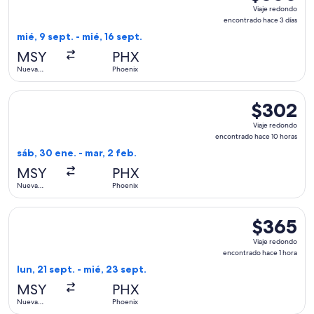
Viaje
Viaje redondo
redondo,
encontrado hace 3 días
encontrado
mié, 9 sept. - mié, 16 sept.
hace
MSY
PHX
3
Nueva
Phoenix
días
Orleans
Seleccionar vuelo de JetBlue Airways, con salida el sáb, 30
$302
$302
Viaje
Viaje redondo
redondo,
encontrado hace 10 horas
encontrado
sáb, 30 ene. - mar, 2 feb.
hace
MSY
PHX
10
Nueva
Phoenix
horas
Orleans
Seleccionar vuelo de Southwest Airlines, con salida el lun, 
$365
$365
Viaje
Viaje redondo
redondo,
encontrado hace 1 hora
encontrado
lun, 21 sept. - mié, 23 sept.
hace
MSY
PHX
1
Nueva
Phoenix
hora
Orleans