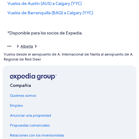
Vuelos de Austin (AUS) a Calgary (YYC)
Vuelos de Barranquilla (BAQ) a Calgary (YYC)
Vuelos de Barcelona (BCN) a Calgary (YYC)
Vuelos de Bucaramanga (BGA) a Calgary (YYC)
*Disponible para los socios de Expedia.
Vuelos de León (BJX) a Calgary (YYC)
Alberta
Vuelos de Aeropuerto Internacional de Bogotá-El Dorado
Vuelos desde el aeropuerto de A. Internacional de Narita al aeropuerto de A.
(BOG) a Calgary (YYC)
Regional de Red Deer
Vuelos de Boston (BOS) a Calgary (YYC)
Vuelos de Budapest (BUD) a Calgary (YYC)
Vuelos de Buenos Aires (BUE) a Calgary (YYC)
Compañía
Vuelos de Cali (CLO) a Calgary (YYC)
Quiénes somos
Vuelos de Columbus (CMH) a Calgary (YYC)
Empleo
Vuelos de Aeropuerto Internacional Rafael Núñez (CTG) a
Anunciar una propiedad
Calgary (YYC)
Propuestas comerciales
Vuelos de Cúcuta (CUC) a Calgary (YYC)
Vuelos de Cancún (CUN) a Calgary (YYC)
Relaciones con los inversionistas