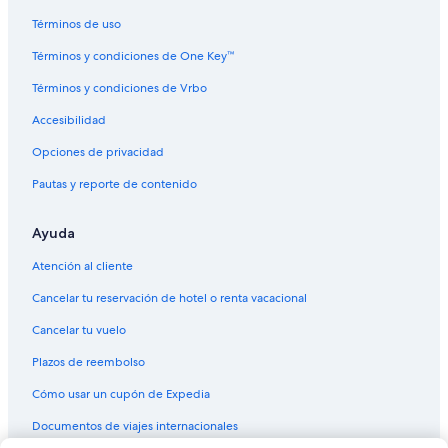
Vuelos de Nueva York (JFK) a Calgary (YYC)
Términos de uso
Vuelos de Las Vegas (LAS) a Calgary (YYC)
Términos y condiciones de One Key™
Vuelos de Los Ángeles (LAX) a Calgary (YYC)
Términos y condiciones de Vrbo
Vuelos de Lima (LIM) a Calgary (YYC)
Accesibilidad
Vuelos de Liberia (LIR) a Calgary (YYC)
Opciones de privacidad
Vuelos de Kansas City (MCI) a Calgary (YYC)
Pautas y reporte de contenido
Vuelos de Orlando (MCO) a Calgary (YYC)
Vuelos de Aeropuerto Internacional José María Córdova (MDE) a
Ayuda
Calgary (YYC)
Atención al cliente
Vuelos de Ciudad de México (MEX) a Calgary (YYC)
Cancelar tu reservación de hotel o renta vacacional
Vuelos de McAllen (MFE) a Calgary (YYC)
Cancelar tu vuelo
Vuelos de Miami (MIA) a Calgary (YYC)
Plazos de reembolso
Vuelos de Mérida (MID) a Calgary (YYC)
Cómo usar un cupón de Expedia
Vuelos de Monterrey (MTY) a Calgary (YYC)
Documentos de viajes internacionales
Vuelos de Mazatlán (MZT) a Calgary (YYC)