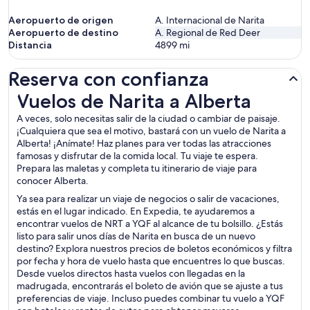
Aeropuerto de origen
A. Internacional de Narita
Aeropuerto de destino
A. Regional de Red Deer
Distancia
4899
mi
Reserva con confianza
Vuelos de Narita a Alberta
Vuelos de Narita a Alberta
A veces, solo necesitas salir de la ciudad o cambiar de paisaje.
¡Cualquiera que sea el motivo, bastará con un vuelo de Narita a
Alberta! ¡Anímate! Haz planes para ver todas las atracciones
famosas y disfrutar de la comida local. Tu viaje te espera.
Prepara las maletas y completa tu itinerario de viaje para
conocer Alberta.
Ya sea para realizar un viaje de negocios o salir de vacaciones,
estás en el lugar indicado. En Expedia, te ayudaremos a
encontrar vuelos de NRT a YQF al alcance de tu bolsillo. ¿Estás
listo para salir unos días de Narita en busca de un nuevo
destino? Explora nuestros precios de boletos económicos y filtra
por fecha y hora de vuelo hasta que encuentres lo que buscas.
Desde vuelos directos hasta vuelos con llegadas en la
madrugada, encontrarás el boleto de avión que se ajuste a tus
preferencias de viaje. Incluso puedes combinar tu vuelo a YQF