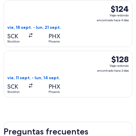
Seleccionar vuelo de Allegiant Air, con salida el vie, 18 sep
$124
$124
Viaje
Viaje redondo
redondo,
encontrado hace 4 días
encontrado
vie, 18 sept. - lun, 21 sept.
hace
SCK
PHX
4
Stockton
Phoenix
días
Seleccionar vuelo de Allegiant Air, con salida el vie, 11 sept
$128
$128
Viaje
Viaje redondo
redondo,
encontrado hace 2 días
encontrad
vie, 11 sept. - lun, 14 sept.
hace
SCK
PHX
2
Stockton
Phoenix
días
Preguntas frecuentes