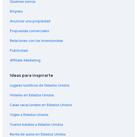
Quiénes somos
Vuelos de Appleton (ATW) a Mesa (AZA)
Vuelos de Hartford (BDL) a Mesa (AZA)
Empleo
Vuelos de Billings (BIL) a Mesa (AZA)
Anunciar una propiedad
Vuelos de Bismarck (BIS) a Mesa (AZA)
Propuestas comerciales
Vuelos de Bloomington (BMI) a Mesa (AZA)
Relaciones con los inversionistas
Vuelos de Burbank (BUR) a Mesa (AZA)
Publicidad
Vuelos de Bozeman (BZN) a Mesa (AZA)
Affiliate Marketing
Vuelos de Akron (CAK) a Mesa (AZA)
Ideas para inspirarte
Vuelos de Cedar Rapids (CID) a Mesa (AZA)
Vuelos de Charlotte (CLT) a Mesa (AZA)
Lugares turísticos de Estados Unidos
Vuelos de Champaign (CMI) a Mesa (AZA)
Hoteles en Estados Unidos
Vuelos de Corpus Christi (CRP) a Mesa (AZA)
Casas vacacionales en Estados Unidos
Vuelos de Culiacán (CUL) a Mesa (AZA)
Viajes a Estados Unidos
Vuelos de Cancún (CUN) a Mesa (AZA)
Vuelos baratos a Estados Unidos
Vuelos de Dallas (DFW) a Mesa (AZA)
Renta de autos en Estados Unidos