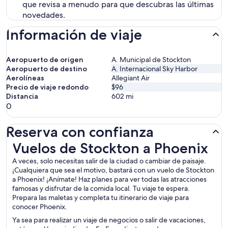
que revisa a menudo para que descubras las últimas
novedades.
Información de viaje
Aeropuerto de origen
A. Municipal de Stockton
Aeropuerto de destino
A. Internacional Sky Harbor
Aerolíneas
Allegiant Air
Precio de viaje redondo
$96
Distancia
602
mi
0
Reserva con confianza
Vuelos de Stockton a Phoenix
Vuelos de Stockton a Phoenix
A veces, solo necesitas salir de la ciudad o cambiar de paisaje.
¡Cualquiera que sea el motivo, bastará con un vuelo de Stockton
a Phoenix! ¡Anímate! Haz planes para ver todas las atracciones
famosas y disfrutar de la comida local. Tu viaje te espera.
Prepara las maletas y completa tu itinerario de viaje para
conocer Phoenix.
Ya sea para realizar un viaje de negocios o salir de vacaciones,