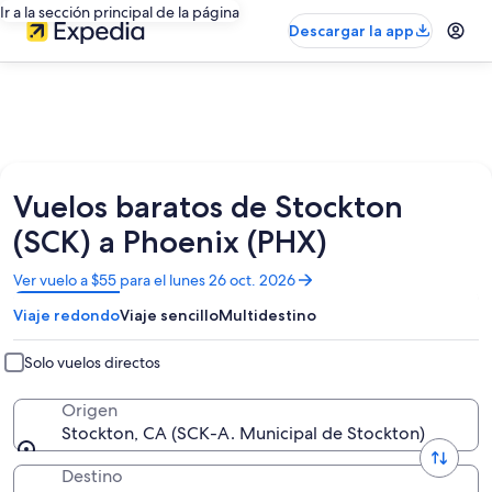
Ir a la sección principal de la página
Descargar la app
Vuelos baratos de Stockton
(SCK) a Phoenix (PHX)
Se
Ver vuelo a $55 para el lunes 26 oct. 2026
abrirá
Viaje redondo
Viaje sencillo
Multidestino
en
una
nueva
Solo vuelos directos
ventana
Origen
Stockton, CA (SCK-A. Municipal de Stockton)
Destino