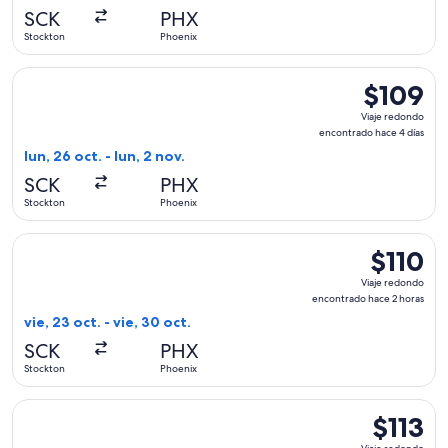
hace
SCK
PHX
16
Stockton
Phoenix
horas
Seleccionar vuelo de Allegiant Air, con salida el lun, 26 oct
$109
$109
Viaje
Viaje redondo
redondo,
encontrado hace 4 días
encontrado
lun, 26 oct. - lun, 2 nov.
hace
SCK
PHX
4
Stockton
Phoenix
días
Seleccionar vuelo de Allegiant Air, con salida el vie, 23 oct
$110
$110
Viaje
Viaje redondo
redondo,
encontrado hace 2 horas
encontrad
vie, 23 oct. - vie, 30 oct.
hace
SCK
PHX
2
Stockton
Phoenix
horas
Seleccionar vuelo de Allegiant Air, con salida el lun, 26 oct
$113
$113
Viaje