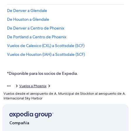
De Denver a Glendale
De Houston a Glendale
De Denver a Centro de Phoenix
De Portland a Centro de Phoenix
Vuelos de Calexico (CXL) a Scottsdale (SCF)
Vuelos de Houston (IAH) a Scottsdale (SCF)
Vuelos de Los Ángeles (LAX) a Scottsdale (SCF)
Vuelos de Miami (MIA) a Scottsdale (SCF)
*Disponible para los socios de Expedia.
Vuelos de Kelowna (YLW) a Scottsdale (SCF)
Vuelos a Phoenix
Vuelos de Albuquerque (ABQ) a Mesa (AZA)
Vuelos desde el aeropuerto de A. Municipal de Stockton al aeropuerto de A.
Vuelos de Albany (ABY) a Mesa (AZA)
Internacional Sky Harbor
Vuelos de Alpine (ALE) a Mesa (AZA)
Vuelos de Amarillo (AMA) a Mesa (AZA)
Compañía
Vuelos de Assab (ASA) a Mesa (AZA)