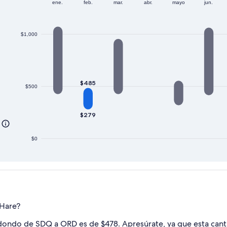
ene.
feb.
mar.
abr.
mayo
jun.
$1,000
$485
$500
$279
$0
'Hare?
dondo de SDQ a ORD es de $478. Apresúrate, ya que esta cantid