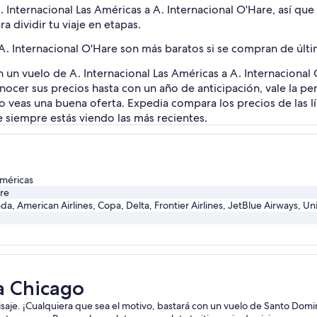
 Internacional Las Américas a A. Internacional O'Hare, así que
a dividir tu viaje en etapas.
 A. Internacional O'Hare son más baratos si se compran de últ
n un vuelo de A. Internacional Las Américas a A. Internaciona
er sus precios hasta con un año de anticipación, vale la pena 
 veas una buena oferta. Expedia compara los precios de las lín
e siempre estás viendo las más recientes.
Américas
are
a, American Airlines, Copa, Delta, Frontier Airlines, JetBlue Airways, Un
a Chicago
aisaje. ¡Cualquiera que sea el motivo, bastará con un vuelo de Santo Dom