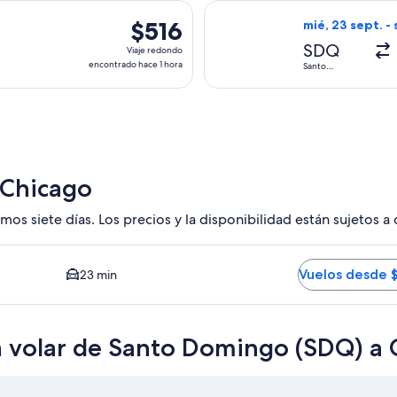
hace
, con salida el mié, 2 dic. desde Santo Domingo hacia Chicago
Seleccionar vuel
1
$516
$516
mié, 23 sept. - 
hora
Viaje
SDQ
Viaje redondo
redondo,
encontrado hace 1 hora
Santo
Domingo
encontrado
hace
1
hora
 Chicago
mos siete días. Los precios y la disponibilidad están sujetos a
Opción más barata disponible. El tiempo promedio del trayect
Vuelos desde 
23 min
a volar de Santo Domingo (SDQ) a