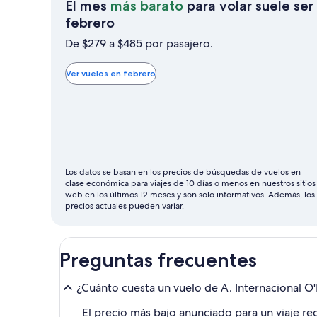
El mes
más barato
para volar suele ser
El
febrero
mes
De $279 a $485 por pasajero.
más
barato
Ver vuelos en febrero
para
volar
suele
ser
febrero
Los datos se basan en los precios de búsquedas de vuelos en
clase económica para viajes de 10 días o menos en nuestros sitios
web en los últimos 12 meses y son solo informativos. Además, los
precios actuales pueden variar.
Preguntas frecuentes
¿Cuánto cuesta un vuelo de A. Internacional O
El precio más bajo anunciado para un viaje re