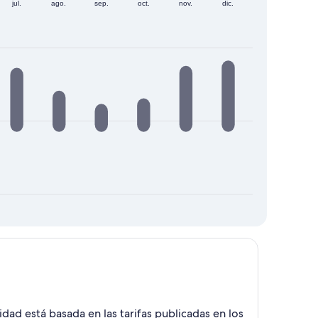
jul.
ago.
sep.
oct.
nov.
dic.
ad está basada en las tarifas publicadas en los