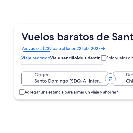
Vuelos baratos de San
Se
Ver vuelo a $239 para el lunes 22 feb. 2027
abrirá
Viaje redondo
Viaje sencillo
Multidestino
Solo vuelos di
en
una
nueva
Origen
Des
ventana
Agregar una estancia para armar un viaje y ahorrar*