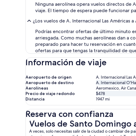
Ninguna aerolínea opera vuelos directos de A.
viaje. El tiempo de espera puede funcionar par
¿Los vuelos de A. Internacional Las Américas a
Podrías encontrar ofertas de último minuto e
arriesgada. Como muchas aerolíneas dan a conoc
preparado para hacer tu reservación en cuanto
ofertas para que tengas la tranquilidad de qu
Información de viaje
Aeropuerto de origen
A. Internacional Las 
Aeropuerto de destino
A. Internacional O'H
Aerolíneas
Aeromexico, Air Canad
Precio de viaje redondo
$478
Distancia
1947
mi
Reserva con confianza
Vuelos de Santo Domingo a Chicago
Vuelos de Santo Domingo 
A veces, solo necesitas salir de la ciudad o cambiar de p