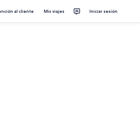
nción al cliente
Mis viajes
Iniciar sesión