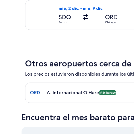
Seleccionar vuelo de JetBlue Airways
mié, 2 dic. - mié, 9 dic.
SDQ
ORD
Santo
Chicago
Domingo
Otros aeropuertos cerca de
Los precios estuvieron disponibles durante los últi
Seleccionar vuelo a A. Internacional O'Hare ORD. 
ORD
A. Internacional O'Hare
Más barato
Encuentra el mes barato par