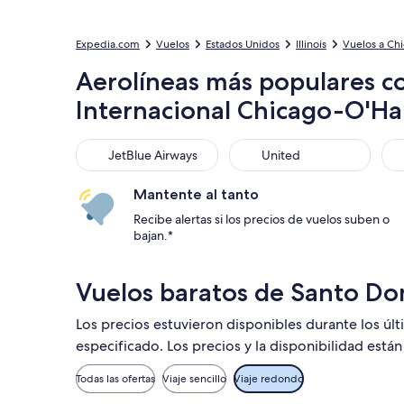
Expedia.com
Vuelos
Estados Unidos
Illinois
Vuelos a Ch
Aerolíneas más populares co
Internacional Chicago-O'Ha
JetBlue Airways
United
Del
JetBlue Airways
United
Mantente al tanto
Recibe alertas si los precios de vuelos suben o
bajan.*
Vuelos baratos de Santo D
Los precios estuvieron disponibles durante los úl
especificado. Los precios y la disponibilidad está
Todas las ofertas
Viaje sencillo
Viaje redondo