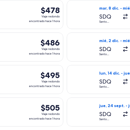
 salida el lun, 14 dic. desde Santo Domingo hacia Chicago, con
Seleccionar vuel
$478
$478
mar, 8 dic. - mié
Viaje
SDQ
Viaje redondo
redondo,
encontrado hace 1 hora
Santo
Domingo
encontrado
hace
 salida el lun, 14 dic. desde Santo Domingo hacia Chicago, con
Seleccionar vuel
1
$486
$486
mié, 2 dic. - mié
hora
Viaje
SDQ
Viaje redondo
redondo,
encontrado hace 1 hora
Santo
Domingo
encontrado
hace
es, con salida el mié, 2 dic. desde Santo Domingo hacia Chica
Seleccionar vuel
1
$495
$495
lun, 14 dic. - ju
hora
Viaje
SDQ
Viaje redondo
redondo,
encontrado hace 1 hora
Santo
Domingo
encontrado
hace
 salida el lun, 14 dic. desde Santo Domingo hacia Chicago, con
Seleccionar vuel
1
$505
$505
jue, 24 sept. - j
hora
Viaje
SDQ
Viaje redondo
redondo,
encontrado hace 1 hora
Santo
Domingo
encontrado