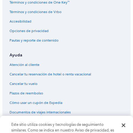
Términos y condiciones de One Key™
Vuelos de Midland (MAF) a Phoenix (PHX)
Términos y condiciones de Vrbo
Vuelos de Kansas City (MCI) a Phoenix (PHX)
Accesibilidad
Vuelos de Memphis (MEM) a Phoenix (PHX)
Vuelos de Ciudad de México (MEX) a Phoenix (PHX)
Opciones de privacidad
Vuelos de McAllen (MFE) a Phoenix (PHX)
Pautas y reporte de contenido
Vuelos de Miami (MIA) a Phoenix (PHX)
Ayuda
Vuelos de Milwaukee (MKE) a Phoenix (PHX)
Atención al cliente
Vuelos de Morelia (MLM) a Phoenix (PHX)
Cancelar tu reservación de hotel o renta vacacional
Vuelos de Minneapolis (MSP) a Phoenix (PHX)
Cancelar tu vuelo
Vuelos de Nueva Orleans (MSY) a Phoenix (PHX)
Vuelos de Monterrey (MTY) a Phoenix (PHX)
Plazos de reembolso
Vuelos de Mexicali (MXL) a Phoenix (PHX)
Cómo usar un cupón de Expedia
Vuelos de Mazatlán (MZT) a Phoenix (PHX)
Documentos de viajes internacionales
Vuelos de Oakland (OAK) a Phoenix (PHX)
Este sitio utiliza cookies y tecnologías de seguimiento
© 2026 Expedia, Inc., una empresa de Expedia Group. Todos los
Vuelos de Oklahoma City (OKC) a Phoenix (PHX)
derechos reservados. Expedia y el logo de Expedia son marcas
similares. Como se indica en nuestro Aviso de privacidad, es