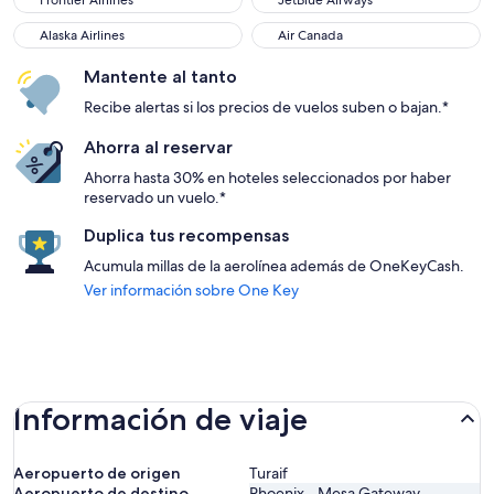
Frontier Airlines
JetBlue Airways
Alaska Airlines
Air Canada
Alaska Airlines
Air Canada
Mantente al tanto
Recibe alertas si los precios de vuelos suben o bajan.*
Ahorra al reservar
Ahorra hasta 30% en hoteles seleccionados por haber
reservado un vuelo.*
Duplica tus recompensas
Acumula millas de la aerolínea además de OneKeyCash.
Ver información sobre One Key
Información de viaje
Aeropuerto de origen
Turaif
Aeropuerto de destino
Phoenix - Mesa Gateway