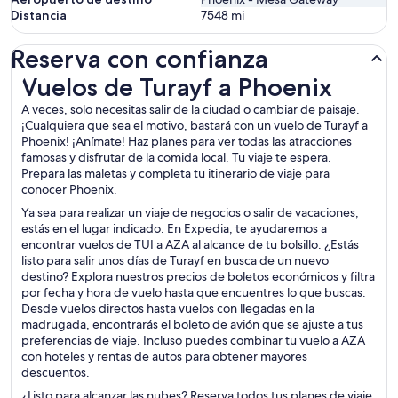
Distancia
7548
mi
Reserva con confianza
Vuelos de Turayf a Phoenix
Vuelos de Turayf a Phoenix
A veces, solo necesitas salir de la ciudad o cambiar de paisaje.
¡Cualquiera que sea el motivo, bastará con un vuelo de Turayf a
Phoenix! ¡Anímate! Haz planes para ver todas las atracciones
famosas y disfrutar de la comida local. Tu viaje te espera.
Prepara las maletas y completa tu itinerario de viaje para
conocer Phoenix.
Ya sea para realizar un viaje de negocios o salir de vacaciones,
estás en el lugar indicado. En Expedia, te ayudaremos a
encontrar vuelos de TUI a AZA al alcance de tu bolsillo. ¿Estás
listo para salir unos días de Turayf en busca de un nuevo
destino? Explora nuestros precios de boletos económicos y filtra
por fecha y hora de vuelo hasta que encuentres lo que buscas.
Desde vuelos directos hasta vuelos con llegadas en la
madrugada, encontrarás el boleto de avión que se ajuste a tus
preferencias de viaje. Incluso puedes combinar tu vuelo a AZA
con hoteles y rentas de autos para obtener mayores
descuentos.
¿Listo para alcanzar las nubes? Reserva todos tus planes de viaje