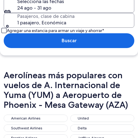
Selecciona las fechas
24 ago - 31 ago
Pasajeros, clase de cabina
1 pasajero, Económica
Agregar una estancia para armar un viaje y ahorrar*
Buscar
Aerolíneas más populares con
vuelos de A. Internacional de
Yuma (YUM) a Aeropuerto de
Phoenix - Mesa Gateway (AZA)
American Airlines
United
American Airlines
United
Southwest Airlines
Delta
Southwest Airlines
Delta
Frontier Airlines
JetBlue Airways