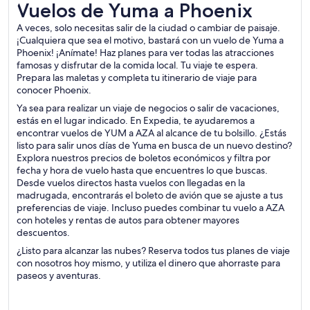
Vuelos de Yuma a Phoenix
Vuelos de Yuma a Phoenix
A veces, solo necesitas salir de la ciudad o cambiar de paisaje.
¡Cualquiera que sea el motivo, bastará con un vuelo de Yuma a
Phoenix! ¡Anímate! Haz planes para ver todas las atracciones
famosas y disfrutar de la comida local. Tu viaje te espera.
Prepara las maletas y completa tu itinerario de viaje para
conocer Phoenix.
Ya sea para realizar un viaje de negocios o salir de vacaciones,
estás en el lugar indicado. En Expedia, te ayudaremos a
encontrar vuelos de YUM a AZA al alcance de tu bolsillo. ¿Estás
listo para salir unos días de Yuma en busca de un nuevo destino?
Explora nuestros precios de boletos económicos y filtra por
fecha y hora de vuelo hasta que encuentres lo que buscas.
Desde vuelos directos hasta vuelos con llegadas en la
madrugada, encontrarás el boleto de avión que se ajuste a tus
preferencias de viaje. Incluso puedes combinar tu vuelo a AZA
con hoteles y rentas de autos para obtener mayores
descuentos.
¿Listo para alcanzar las nubes? Reserva todos tus planes de viaje
con nosotros hoy mismo, y utiliza el dinero que ahorraste para
paseos y aventuras.