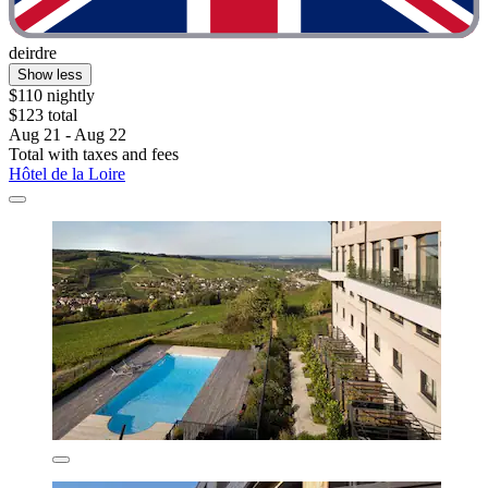
deirdre
Show less
$110 nightly
$123 total
Aug 21 - Aug 22
Total with taxes and fees
Hôtel de la Loire