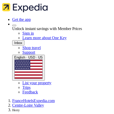
Get the app
Unlock instant savings with Member Prices
Sign in
Learn more about One Key
Inbox
Shop travel
Support
English · USD · US
List your property
Trips
Feedback
France
Hotels
Expedia.com
Centre-Loire Valley
Herry