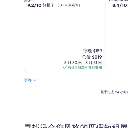
住
9.2
住
8.4
9.2/10
8.4/10
好极了
（1,007 条点评）
分，
分，
宿
宿
总
总
分
分
10，
10，
好
很
极
好，
了，
（59
（1,007
条
每晚 $189
条
点
点
评）
新
总价 $219
评）
价
8 月 30 日 - 8 月 31 日
格
总价含税款和其他费用
$219
更多
基
基于过去 24 
于
过
去
24
小
时
寻找适合您风格的度假短租屋
内