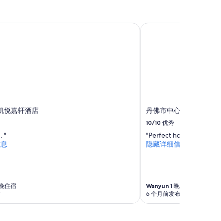
e
e
c
s
t
t
凯悦嘉轩酒店
丹佛市中心凯悦尚萃酒
i
a
o
y
n
e
s
d
.
l
F
o
r
n
o
g
m
e
凯悦嘉轩酒店
丹佛市中心凯悦尚萃酒
t
r
h
.
10/10
优秀
e
”
. "
"Perfect hotel with larg
t
信息
隐藏详细信息
i
m
e
w
e
 晚住宿
Wanyun
1 晚住宿
p
布
6 个月前发布
a
r
k