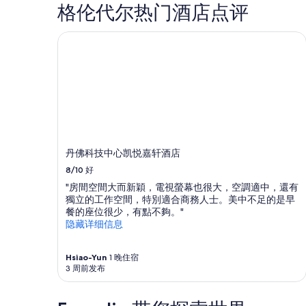
况
格伦代尔热门酒店点评
可
能
丹佛科技中心凯悦嘉轩酒店
会
有
所
变
动。
可
能
需
遵
守
丹佛科技中心凯悦嘉轩酒店
其
8/10
好
他
条
"房間空間大而新穎，電視螢幕也很大，空調適中，還有
款。
獨立的工作空間，特別適合商務人士。美中不足的是早
餐的座位很少，有點不夠。"
隐藏详细信息
Hsiao-Yun
1 晚住宿
3 周前发布