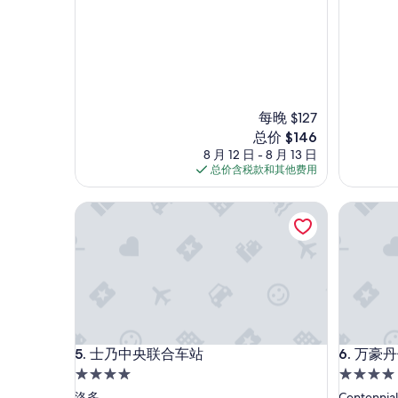
e
绝
a
佳，
t
（80
s
条
t
点
a
评）
y
!
每晚 $127
”
新
总价 $146
价
8 月 12 日 - 8 月 13 日
格
总价含税款和其他费用
$146
士乃中央联合车站
万豪丹佛科
士乃中央联合车站
万豪丹佛科
5. 士乃中央联合车站
6. 万豪
4.0
4.0
星
星
洛多
Centennial