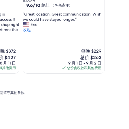
o
住
9.6
9.6/10
绝佳
（74 条点评）
n
分，
宿
s
“
 is
“Great location. Great communication. Wish
总
i
G
access !!
we could have stayed longer.”
分
d
r
 shop right
Eric
10，
e
e
nt rent this
收起
绝
r
a
佳，
m
t
（74
y
l
条
s
o
晚 $372
每晚 $229
点
e
c
评）
新
价 $427
总价 $263
l
a
价
 8 月 11 日
9 月 1 日 - 9 月 2 日
f
t
格
和其他费用
总价含税款和其他费用
t
i
27
$263
o
o
b
n
e
.
g
G
能需遵守其他条款。
o
r
o
e
d
a
w
t
i
c
t
o
h
m