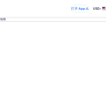
•
打开 App
USD
假短租