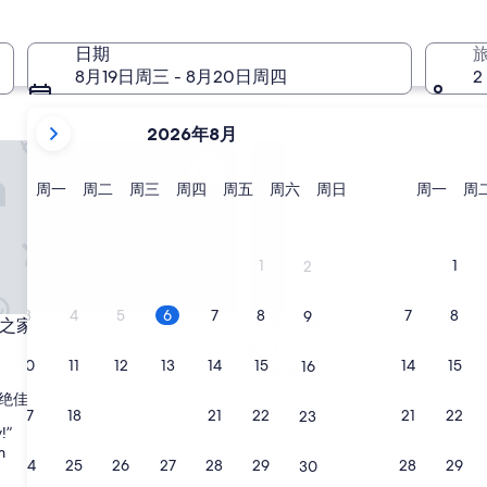
11 月 27 日 - 11 月 29 日
日期
8月19日周三 - 8月20日周四
2
当
2026年8月
前
家
距丹佛市中心2英里：时尚宝石
显
示
星
星
星
星
星
星
星
星
周一
周二
周三
周四
周五
周六
周日
周一
周
期
期
期
期
期
期
期
期
月
一
二
三
四
五
六
日
一
份
为
1
1
2
2026
年
3
4
5
6
7
8
7
8
9
家
距丹佛市中心2英里：时尚宝石
马之家
3. 距丹佛市中心2英里：时尚
August
炉！
和
10
11
12
13
14
15
14
15
16
3.5
2026
星
绝佳
年
（80 条点评）
城市公园
17
18
19
20
21
22
21
22
23
住
September。
!”
宿
m
24
25
26
27
28
29
28
29
30