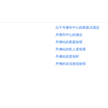
a
u
r
a
n
t
位于丹佛市中心的家庭式酒店
a
n
丹佛市中心的酒店
d
丹佛站的家庭旅馆
b
r
丹佛站的私人度假屋
e
w
丹佛站的度假村
e
丹佛的农业旅游旅馆
r
y
丹佛的民宿
a
n
丹佛的城堡
d
丹佛的村舍
c
o
位于丹佛的娱乐场酒店
f
f
位于丹佛的Four Seasons酒店
e
位于丹佛的豪华酒店