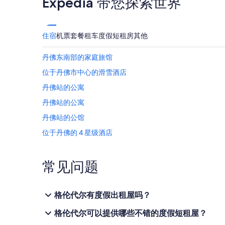
Expedia 带您探索世界
住宿
机票
套餐
租车
度假短租房
其他
丹佛东南部的家庭旅馆
位于丹佛市中心的滑雪酒店
丹佛站的公寓
丹佛站的公寓
丹佛站的公馆
位于丹佛的 4 星级酒店
丹佛的公寓
丹佛的胶囊酒店
常见问题
丹佛的木屋
丹佛的家庭旅馆
格伦代尔有度假出租屋吗？
位于丹佛的经济型酒店
格伦代尔可以提供哪些不错的度假短租屋？
位于丹佛的高尔夫酒店