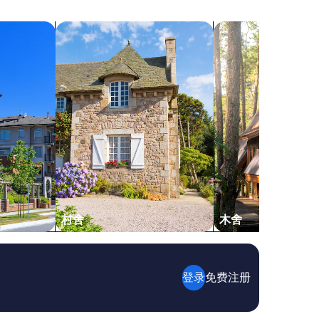
t
m
e
u
搜索村舍
搜索木舍
c
n
h
i
n
c
o
a
l
t
o
i
g
o
y
n
a
.
n
W
d
i
f
s
o
h
l
w
l
e
村舍
木舍
o
c
w
o
i
u
n
l
g
登录
免费注册
d
d
h
i
a
r
v