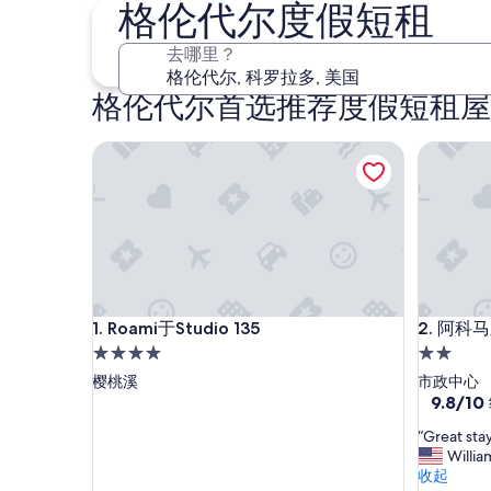
10 月 30 日 - 11 月 1 日
格伦代尔度假短租
去哪里？
格伦代尔首选推荐度假短租屋
Roami于Studio 135
阿科马之
Roami于Studio 135
阿科马之
1. Roami于Studio 135
2. 阿科
4.0
2.0
星
星
樱桃溪
市政中心
住
住
9.8
9.8/10
分，
宿
宿
“
“Great stay
总
G
Willia
分
r
收起
10，