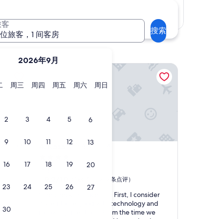
显示地图
旅客
搜索
 位旅客，1 间客房
2026年9月
带壁炉！
Kasa联合车站丹佛
星
星
星
星
星
星
二
周三
周四
周五
周六
周日
期
期
期
期
期
期
二
三
四
五
六
日
2
3
4
5
6
9
10
11
12
13
带壁炉！
Kasa联合车站丹佛
宝石带壁
4. Kasa联合车站丹佛
4.0
16
17
18
19
20
星
洛多
住
9.2
9.2/10
好极了
（939 条点评）
23
24
25
26
27
分，
宿
“
“The check in process…. First, I consider
总
T
myself to be good with technology and
分
30
h
following directions. From the time we
10，