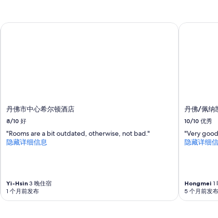
h
e
u
丹佛市中心希尔顿酒店
丹佛/佩纳
n
i
t
R
o
o
f
t
o
丹佛市中心希尔顿酒店
丹佛/佩纳
p
a
8/10
好
10/10
优秀
c
"Rooms are a bit outdated, otherwise, not bad."
"Very good
c
隐藏详细信息
隐藏详细
e
s
s
!
!
Yi-Hsin
3 晚住宿
Hongmei
1
r
1 个月前发布
5 个月前发
e
s
t