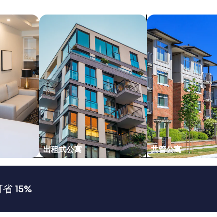
y
t
搜索出租式公寓
搜索共管公寓
h
i
n
g
i
s
n
a
v
i
g
a
t
i
n
出租式公寓
共管公寓
g
t
o
f
 15%
i
n
d
t