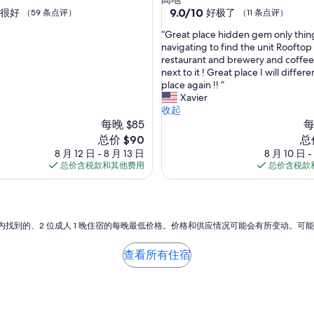
住
9.0
9.0/10
很好
好极了
（59 条点评）
（11 条点评）
分，
宿
“
“Great place hidden gem only thing
总
G
navigating to find the unit Rooftop 
分
r
restaurant and brewery and coffee
10，
e
next to it ! Great place I will differe
好
a
place again !! ”
极
t
Xavier
了，
p
收起
（11
l
每晚 $85
每
条
a
点
新
新
总价 $90
总
c
评）
价
价
8 月 12 日 - 8 月 13 日
8 月 10 日 -
e
格
格
总价含税款和其他费用
总价含税款
h
$90
$4
i
d
d
e
小时内找到的、2 位成人 1 晚住宿的每晚最低价格。价格和供应情况可能会有所变动。可
n
g
查看所有住宿
e
m
o
n
l