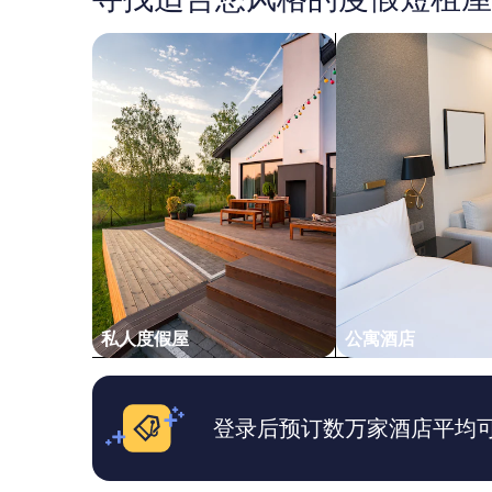
找
到
搜索私人度假屋
搜索公寓式酒店
的、
2
位
成
人
1
晚
住
宿
的
每
晚
最
低
价
私人度假屋
公寓酒店
格。
价
格
和
登录后预订数万家酒店平均可省
供
应
情