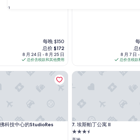
31
每晚 $150
每
新
新
总价 $172
总
价
价
8 月 24 日 - 8 月 25 日
8 月 7 日 -
格
格
总价含税款和其他费用
总价含税款
$172
$3
技中心的StudioRes
埃斯帕丁公寓 II
技中心的StudioRes
埃斯帕丁公寓 II
丹佛科技中心的StudioRes
7. 埃斯帕丁公寓 II
3.5
星
高地