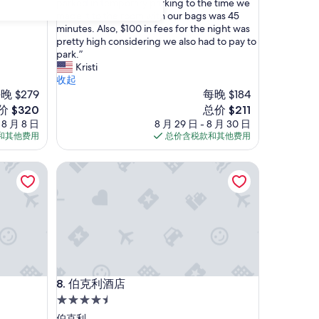
e
parked in temporary parking to the time we
好
c
made it to the room with our bags was 45
极
h
minutes. Also, $100 in fees for the night was
了，
e
pretty high considering we also had to pay to
（939
c
park.”
条
k
Kristi
点
i
收起
评）
n
晚 $279
每晚 $184
p
新
价 $320
总价 $211
r
价
 8 月 8 日
8 月 29 日 - 8 月 30 日
o
格
和其他费用
总价含税款和其他费用
c
20
$211
e
伯克利酒店
s
s
…
.
F
i
r
s
t
伯克利酒店
8. 伯克利酒店
,
I
4.5
c
星
伯克利