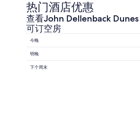
热门酒店优惠
查看John Dellenback Dune
可订空房
查
今晚
看
查
John
明晚
Dellenback
看
Dunes
查
John
下个周末
Trail
Dellenback
看
附
Dunes
John
近
Trail
Dellenback
附
今
Dunes
近
Trail
晚
附
明
的
近
晚
住
的
的
宿
下
住
价
周
宿
格，