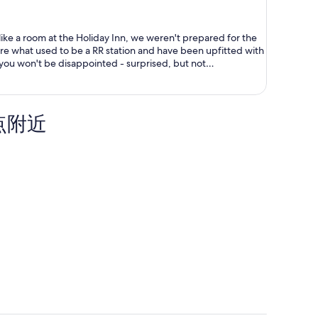
现
价
like a room at the Holiday Inn, we weren't prepared for the
为
are what used to be a RR station and have been upfitted with
每
ou won't be disappointed - surprised, but not
人
 the others are like this) was filled with gadgets, devices,
$955
r the time the RR was operating and stopped there (think
figure out what these items were used for back in the day.
ve, and a microwave so you're not back in the 1900's yourself.
景点附近
ostalgic, and quaint. Very nice!