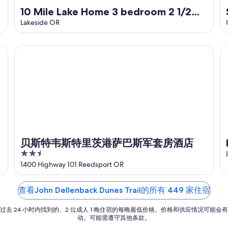
10 Mile Lake Home 3 bedroom 2 1/2
bath sleeps 10. Ride ATV;s to dunes
Lakeside OR
from home
ed with lake views, private dock, and provided paddleboards/ka
贝斯特韦斯特里茨港萨巴斯军套房酒店
Mc
s
贝斯特韦斯特里茨港萨巴斯军套房酒店
2.5
out
1400 Highway 101 Reedsport OR
of
5
查看John Dellenback Dunes Trail的所有 449 家住宿
过去 24 小时内找到的、2 位成人 1 晚住宿的每晚最低价格。价格和供应情况可能会
动。可能需遵守其他条款。