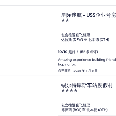
星际迷航 - USS企业号房在I
2
out
of
包含往返直飞机票
5
达拉斯 (DFW) 至 北本德 (OTH)
10
/
10
超好！ (52 条点评)
Amazing experience building friends
hoping for.
点评日期：2026 年 7 月 5 日
锡尔特库斯车站度假村
4
out
of
包含往返直飞机票
5
博伊西 (BOI) 至 北本德 (OTH)