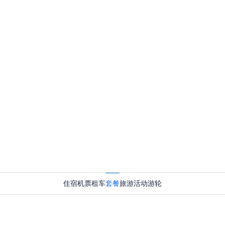
住宿
机票
租车
套餐
旅游活动
游轮