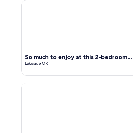
末
价
入
So much to enjoy at this 2-bedroom cottage in Cha
住
格，
住
宿
入
日
价
住
期
格，
日
为
入
期
8
住
月
为
日
9
8
日
月
期
So much to enjoy at this 2-bedroom
-
10
为
cottage in Charming Lakeside.
Lakeside OR
8
日
8
月
-
月
10
8
14
日
月
Lakeside Dune Getaway-direct dune access and the l
日
11
-
日
8
月
16
日