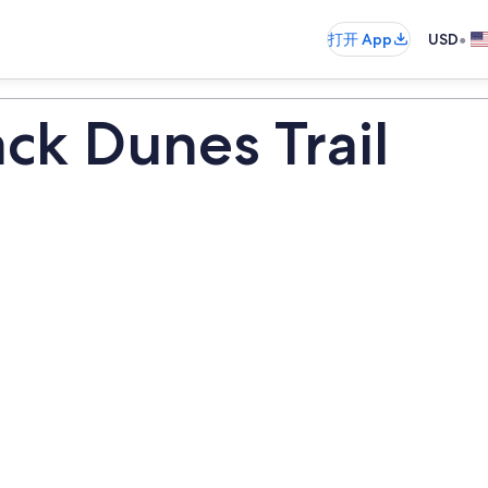
•
打开 App
USD
ck Dunes Trail