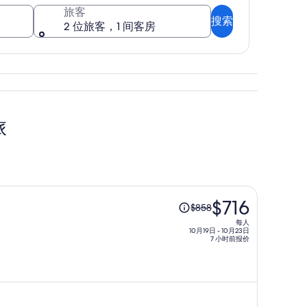
旅客
搜索
2 位旅客，1 间客房
旅
原
$716
$858
价
每人
为
10月19日 - 10月23日
7 小时前报价
每
人
$858，
现
价