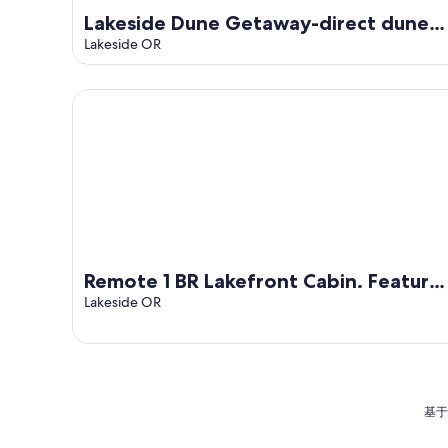
Lakeside Dune Getaway-direct dune
access and the lake is just two blocks
Lakeside OR
away!
Remote 1 BR Lakefront Cabin. Features a King loft b
Remote 1 BR Lakefront Cabin. Feature
a King loft bed with lake views,
Lakeside OR
private dock, and provided
paddleboards/kayaks. Perfect for
fishing, stargazing, and quiet nature
escapes.
基于