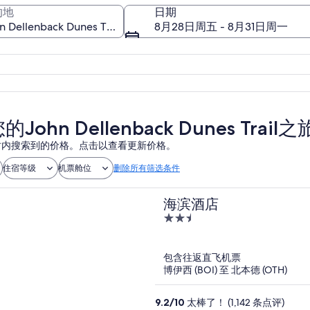
的地
日期
8月28日周五 - 8月31日周一
John Dellenback Dunes Trail
John Dellenback Dunes Trail之
 小时内搜索到的价格。点击以查看更新价格。
住宿等级
机票舱位
删除所有筛选条件
海滨酒店
2.5
out
of
包含往返直飞机票
5
博伊西 (BOI) 至 北本德 (OTH)
9.2
/
10
太棒了！ (1,142 条点评)