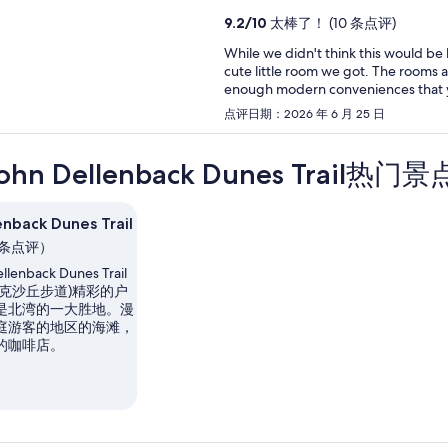
9.2
/
10
太棒了！ (10 条点评)
While we didn't think this would be 
cute little room we got. The rooms 
enough modern conveniences that y
disappointed. Our room (and I assume
点评日期：2026 年 6 月 25 日
and appliances that were vintage fo
early 1900's). It was fun to try and 
They have WiFi, a refrigerator, a sto
hn Dellenback Dunes Trail热门
It's an interesting mix of eclectic, n
enback Dunes Trail
3 条点评）
lenback Dunes Trail
贝克沙丘步道)精彩的户
是北湾的一大胜地。漫
庭游客的地区的海滩，
的咖啡店。