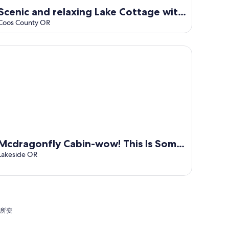
Scenic and relaxing Lake Cottage with
Views
Coos County OR
yaks. Perfect for fishing, stargazing, and quiet nature escape
dragonfly Cabin-wow! This Is Some Cabin.
Mcdragonfly Cabin-wow! This Is Some
Cabin.
Lakeside OR
有所变