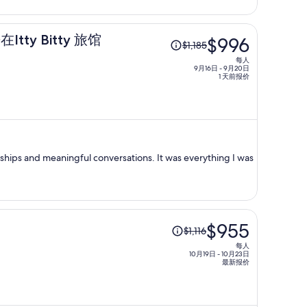
为
每
原
tty Bitty 旅馆
$996
人
$1,185
价
$716
每人
为
9月16日 - 9月20日
1 天前报价
每
人
$1,185，
现
价
hips and meaningful conversations. It was everything I was
为
每
人
$996
原
$955
$1,116
价
每人
为
10月19日 - 10月23日
最新报价
每
人
$1,116，