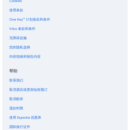
Cookies
新桥的酒店
h
c
e
a
位于日本桥的豪华酒店
使用条款
n
n
e
日本桥的酒店
d
One Key™ 计划条款和条件
a
r
秋叶原站的青年旅舍
r
Vrbo 条款和条件
y
e
t
京桥的酒店
无障碍设施
s
h
t
东京都的公寓酒店
e
您的隐私选择
s
c
东京都的公寓
u
l
内容指南和报告内容
b
o
东京都的民宿
w
t
a
帮助
东京都的胶囊酒店
h
y
e
东京都的公寓式酒店
s
联系我们
s
t
.
东京都的酒店
取消酒店或度假短租预订
a
T
t
东京都的家庭旅馆
h
取消航班
i
e
东京都的度假村
o
l
退款时限
n
o
东京都的日式旅馆
w
使用 Expedia 优惠券
c
a
汐留的酒店
a
国际旅行证件
s
t