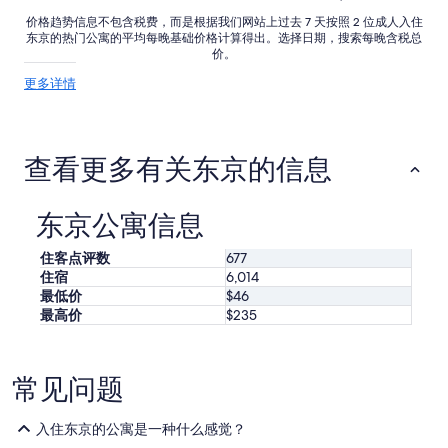
s
l
o
价格趋势信息不包含税费，而是根据我们网站上过去 7 天按照 2 位成人入住
i
东京的热门公寓的平均每晚基础价格计算得出。选择日期，搜索每晚含税总
f
k
价。
a
e
b
关
更多详情
t
e
于
h
d
价
e
f
格
p
o
趋
h
查看更多有关东京的信息
r
势
o
3
的
t
m
更
o
东京公寓信息
o
多
s
r
详
.
e
住客点评数
677
情
I
g
住宿
6,014
t
u
最低价
$46
f
e
最高价
$235
e
s
l
t
t
s
m
常见问题
.
u
S
c
o
h
入住东京的公寓是一种什么感觉？
i
s