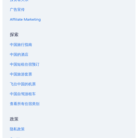
银座的酒店
p
t
u
u
广告宣传
品川站的公寓酒店
b
r
l
品川站的胶囊酒店
Affiliate Marketing
e
i
.
品川站的公寓式酒店
c
T
探索
t
h
位于新桥的Apa Hotels
r
e
中国旅行指南
a
位于新桥的精品酒店
h
n
e
中国的酒店
位于新桥的商务酒店
s
a
p
t
中国短租住宿预订
位于新桥的Capsule and Sauna Century Group酒店
o
e
r
中国旅游套票
位于新桥的经济型酒店
r
t
i
位于新桥的家庭式酒店
飞往中国的机票
a
n
t
t
位于新桥的历史风格酒店
中国自驾游租车
i
h
o
位于新桥的豪华酒店
e
查看所有住宿类别
n
s
位于新桥的Marriott Hotels & Resorts
,
h
b
政策
o
位于新桥的Prince Hotels
u
w
t
隐私政策
位于新桥的Villa Fontaine酒店
e
t
r