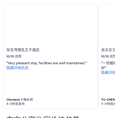
可
b
h
东京湾潮见王子酒店
东京京王
能
i
i
会
g
s
有
g
a
所
e
b
变
s
i
动。
t
t
可
d
s
能
i
m
需
s
a
东京湾潮见王子酒店
东京京王
遵
a
l
守
p
10/10
优秀
10/10
优秀
l
其
p
(
"Very pleasant stay, facilities are well maintained."
"一切都
他
o
k
隐藏详细信息
好"
条
i
i
隐藏详细
款。
n
n
t
d
m
o
e
f
n
s
t
t
Chunwei
4 晚住宿
YU CHEN
6
w
4 小时前发布
11 小时前发
a
a
n
s
d
t