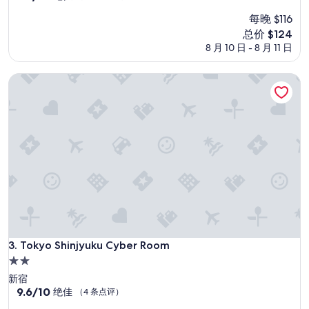
x
分，
宿
每晚 $116
p
总
e
分
新
总价 $124
c
10，
价
8 月 10 日 - 8 月 11 日
t
绝
格
s
佳，
$124
Tokyo Shinjyuku Cyber Room
e
（115
r
条
v
点
i
评）
c
e
o
f
n
o
r
m
a
l
Tokyo Shinjyuku Cyber Room
3. Tokyo Shinjyuku Cyber Room
h
2.0
o
星
新宿
t
住
9.6
9.6/10
绝佳
e
（4 条点评）
分，
l
宿