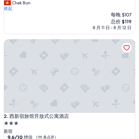
l
Chak Bun
评）
i
收起
s
每晚 $107
s
新
总价 $119
e
价
8 月 11 日 - 8 月 12 日
l
格
f
$119
s
西新宿旅馆开放式公寓酒店
e
r
v
i
c
e
t
y
p
e
,
d
o
西新宿旅馆开放式公寓酒店
2. 西新宿旅馆开放式公寓酒店
n
3.0
’
星
t
新宿
e
住
9.6
9.6/10
绝佳
（115 条点评）