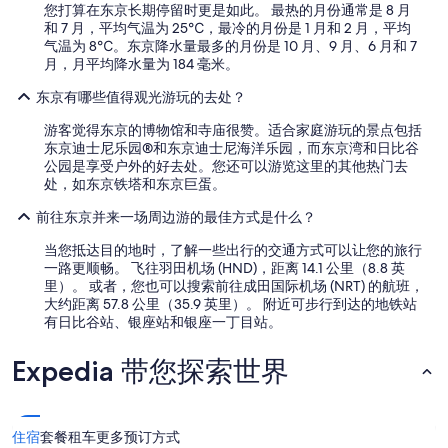
e
r
您打算在东京长期停留时更是如此。 最热的月份通常是 8 月
s
o
和 7 月，平均气温为 25℃，最冷的月份是 1 月和 2 月，平均
p
o
气温为 8℃。东京降水量最多的月份是 10 月、9 月、6 月和 7
a
m
月，月平均降水量为 184 毫米。
c
i
e
东京有哪些值得观光游玩的去处？
s
w
p
a
游客觉得东京的博物馆和寺庙很赞。适合家庭游玩的景点包括
r
s
东京迪士尼乐园®和东京迪士尼海洋乐园，而东京湾和日比谷
e
q
公园是享受户外的好去处。您还可以游览这里的其他热门去
t
u
处，如东京铁塔和东京巨蛋。
t
i
y
t
前往东京并来一场周边游的最佳方式是什么？
n
e
e
当您抵达目的地时，了解一些出行的交通方式可以让您的旅行
c
w
一路更顺畅。 飞往羽田机场 (HND)，距离 14.1 公里（8.8 英
r
.
里）。 或者，您也可以搜索前往成田国际机场 (NRT) 的航班，
a
I
大约距离 57.8 公里（35.9 英里）。 附近可步行到达的地铁站
m
t
有日比谷站、银座站和银座一丁目站。
p
h
e
a
d
Expedia 带您探索世界
s
.
a
W
w
e
a
a
住宿
套餐
租车
更多预订方式
s