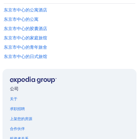
l
h
s
e
东京市中心的公寓酒店
o
r
e
东京市中心的公寓
m
x
a
东京市中心的胶囊酒店
p
c
e
h
东京市中心的家庭旅馆
c
i
t
东京市中心的青年旅舍
n
e
e
东京市中心的日式旅馆
d
w
i
i
皇居附近的酒店
t
t
t
乌龟汐留附近的酒店
h
o
o
Ginza Six 百货商城附近的酒店
b
u
公司
e
t
位于银座的 5 星级酒店
c
d
关于
l
位于银座的精品酒店
r
o
y
求职招聘
位于银座的经济型酒店
s
e
e
上架您的房源
r
位于银座的Prince Hotels
r
f
合作伙伴
t
位于银座的设有 SPA 水疗的度假村酒店
e
o
a
投资者关系