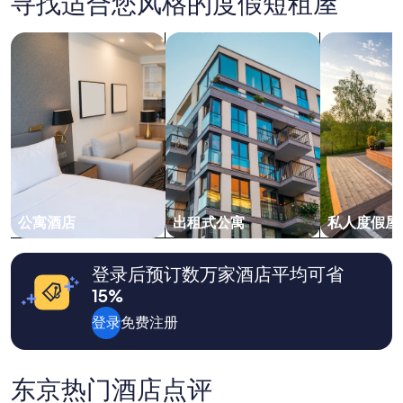
寻找适合您风格的度假短租屋
找
i
T
到
o
h
的、
搜索公寓式酒店
搜索出租式公寓
搜索私人度
n
e
2
s
r
位
b
o
成
a
o
人
s
m
1
e
h
晚
d
a
住
o
s
宿
n
a
的
t
d
每
h
o
晚
e
公寓酒店
出租式公寓
私人度假屋
u
最
l
b
低
i
l
价
s
登录后预订数万家酒店平均可省
e
格。
t
b
15%
价
i
e
格
n
d
登录
免费注册
和
g
,
供
.
w
应
T
h
情
h
东京热门酒店点评
i
况
e
c