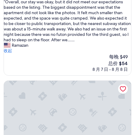
“
“Overall, our stay was okay, but it did not meet our expectations
总
.
O
based on the listing. The biggest disappointment was that the
分
S
v
apartment did not look like the photos. It felt much smaller than
10，
t
e
expected, and the space was quite cramped. We also expected it
绝
i
r
to be closer to public transportation, but the nearest subway station
佳，
l
a
was about a 15-minute walk away. We also had an issue on the first
（4
l
l
night because there was no futon provided for the third guest, so I
条
I
l
had to sleep on the floor. After we……
点
m
,
Ramazan
评）
e
o
收起
t
u
每晚 $49
a
r
新
s
总价 $54
s
价
t
8 月 7 日 - 8 月 8 日
t
格
a
a
$54
f
y
15min Shinjuku/5min Hatsudai(OperaCityDirect).Quiet,perfec
f
w
d
a
u
s
r
o
i
k
n
a
g
y
c
,
h
b
e