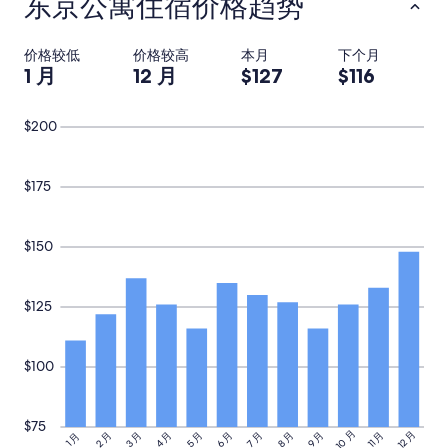
东京公寓住宿价格趋势
a
h
r
a
d
t
价格较低
价格较高
本月
下个月
i
t
1 月
12 月
$127
$116
n
h
J
e
a
a
$200
p
p
a
a
n
r
)
$175
t
.
m
B
e
u
$150
n
t
t
i
d
t
i
$125
p
d
r
n
o
o
v
$100
t
i
l
d
o
e
$75
o
s
10 月
12 月
3 月
4 月
5 月
6 月
8 月
9 月
11 月
2 月
7 月
1 月
k