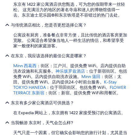
t
东京有 1422 家公寓酒店供您甄选，可为您的假期带来一丝轻
m
i
松。 这充满活力的地区的著名寺庙和迷人的博物馆值得一
a
s
去。东京迪士尼乐园®和东京铁塔是不容错过的热门去处。
l
g
l
o
与传统酒店相比，您是否更想选择公寓？
e
o
r
d
公寓设有厨房，准备餐点非常方便，且比传统的酒店客房更加
t
f
宽敞。 公寓适合希望像当地人一样生活的情侣，和希望享受
h
o
家一般便利的家庭游客。
a
r
n
在东京，我应该选择的最佳公寓是哪家？
f
e
a
x
Minn 西葛西
：街区：江户川。提供免费 WiFi。店内提供自助
m
p
洗衣设施和礼宾服务。
神乐坂罗兹酒店
：位于新宿街区。包括
i
e
免费 WiFi。店内提供自助洗衣设施。
Minn 蒲田
：街区：太
l
c
田。提供免费 WiFi。店内提供24 小时前台服务。
K-Stay
y
t
TOKYO HANEDA
：位于羽田街区。包括免费 WiFi。
FLOWER
o
e
TERRACE 东新宿
：街区：新宿。提供免费 WiFi和用餐区。
f
d
4
,
东京有多少家公寓酒店可供挑选？
-
a
5
在 Expedia 网站上，东京拥有 1422 家接受预订的公寓酒店。
n
.
d
T
当我畅游 东京时，天气会怎么样?
t
h
h
e
天气只是一个因素，但它确实会影响您的旅行计划，尤其是当