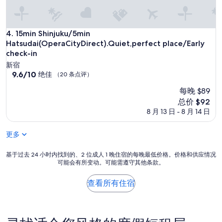
u
c
t
k
i
a
t
15min Shinjuku/5min Hatsudai(OperaCityDirect).Quiet,perfec
4. 15min Shinjuku/5min
n
d
d
Hatsudai(OperaCityDirect).Quiet,perfect place/Early
i
s
check-in
d
h
新宿
n
e
9.6
9.6/10
绝佳
o
（20 条点评）
i
分，
t
s
每晚 $89
总
m
n
分
新
e
总价 $92
i
10，
价
e
8 月 13 日 - 8 月 14 日
c
绝
格
t
e
佳，
$92
o
a
更多
（20
u
n
条
r
d
点
基
e
基于过去 24 小时内找到的、2 位成人 1 晚住宿的每晚最低价格。价格和供应情况
h
评）
可能会有所变动。可能需遵守其他条款。
于
x
e
过
p
l
去
e
查看所有住宿
p
24
c
f
小
t
u
时
a
l
内
t
.