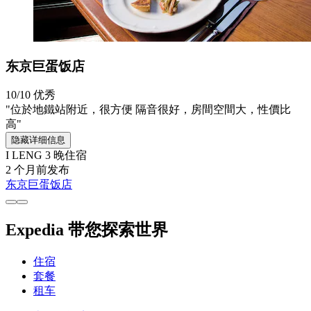
东京巨蛋饭店
10/10
优秀
"位於地鐵站附近，很方便 隔音很好，房間空間大，性價比
高"
隐藏详细信息
I LENG
3 晚住宿
2 个月前发布
东京巨蛋饭店
Expedia 带您探索世界
住宿
套餐
租车