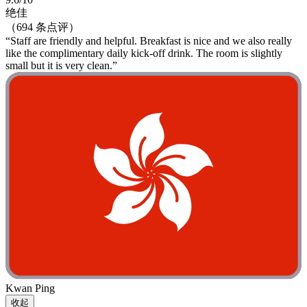
绝佳
（694 条点评）
“Staff are friendly and helpful. Breakfast is nice and we also really
like the complimentary daily kick-off drink. The room is slightly
small but it is very clean.”
Kwan Ping
收起