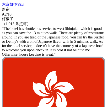
东京凯悦酒店
新宿
9.2/10
好极了
（1,013 条点评）
“The hotel has shuttle bus service to west Shinjuku, which is good
as you can save the 13 minutes walk. There are plenty of restaurants
around. If you are tired of the Japanese food, you can try the Sizzler,
or Denny's with a bit of Japanese flavor with in 5 minutes walk. As
for the hotel service, it doesn't have the courtesy of a Japanese hotel
to welcome you upon check in. It is cold if not blunt to me.
Otherwise, house keeping is great.”