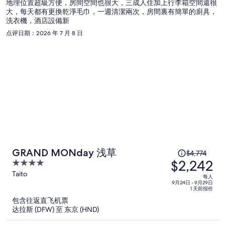
地理位置超級方便，房間空間也很大，三成人住加上行李箱空間還很
每
大，每天都有更換乾淨毛巾，一週清潔兩次，房間裏有簡單的廚具，
人
洗衣機，酒店設備新
$2,045
点评日期：2026 年 7 月 8 日
原
GRAND MONday 浅草
$4,774
$2,242
价
4
为
out
Taito
每人
of
每
9月24日 - 9月29日
1 天前报价
5
人
包含往返直飞机票
$4,774，
达拉斯 (DFW) 至 东京 (HND)
现