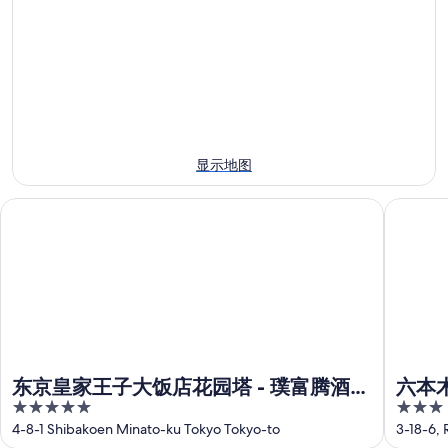
附
明
的
塔
近
晚
住
附
的
的
宿
近
本
住
价
的
周
宿
格，
下
末
价
入
周
住
格，
住
末
宿
入
日
显示地图
住
价
住
期
宿
格，
日
为
东京皇家王子大饭店花园塔 - 璞富腾酒店及度假村，LVX 精选
六本木站
价
入
期
8
格，
住
月
为
入
日
6
8
住
日
月
期
日
-
7
为
8
日
期
8
月
-
月
为
7
8
7
8
东京皇家王子大饭店花园塔 - 璞富腾酒店
六本
日
月
日
月
5
3
及度假村，LVX 精选
8
-
14
out
out
4-8-1 Shibakoen Minato-ku Tokyo Tokyo-to
3-18-6,
日
8
日