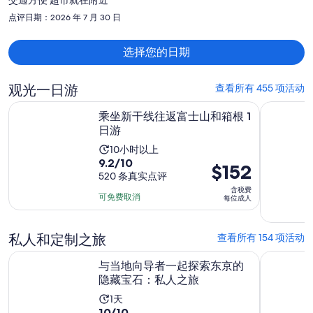
交通方便 超市就在附近
每
点评日期：2026 年 7 月 30 日
人
$2,430
选择您的日期
观光一日游
查看所有 455 项活动
在新标签页中打开
乘坐新干线往返富士山和箱根 1 日游
东京全天
乘坐新干线往返富士山和箱根 1
日游
活
10小时以上
9.2
9.2/10
动
价
$152
分，
520 条真实点评
时
格
含税费
满
长
为
可免费取消
每位成人
分
为
$152
10
10
每
分，
私人和定制之旅
查看所有 154 项活动
小
位
520
时
在新标签页
与当地向导者一起探索东京的隐藏宝石：私人之旅
东京定制私
成
与当地向导者一起探索东京的
条
人
隐藏宝石：私人之旅
点
评
活
1天
10.0
10/10