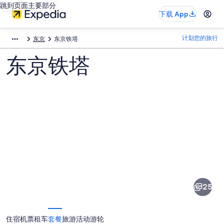
跳到页面主要部分
下载 App
计划您的旅行
东京
东京铁塔
东京铁塔
东
京
铁
25
塔
图
住宿
机票
租车
套餐
旅游活动
游轮