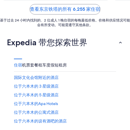
of
of
月
-
5
5
查看东京铁塔的所有 6,255 家住宿
9
8
日
月
基于过去 24 小时内找到的、2 位成人 1 晚住宿的每晚最低价格。价格和供应情况可能
16
会有所变动。可能需遵守其他条款。
日
Expedia 带您探索世界
住宿
机票
套餐
租车
度假短租房
国际文化会馆附近的酒店
位于六本木的 3 星级酒店
位于六本木的 5 星级酒店
位于六本木的Apa Hotels
位于六本木的公寓式酒店
位于六本木的设有酒吧的酒店
位于六本木的商务酒店