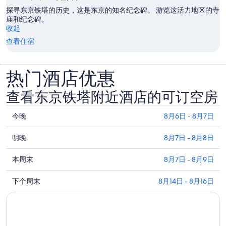
开
探寻东京铁塔的历史，这是东京的知名纪念碑。 游览这活力地区的寺
庙和纪念碑。
收起
查看住宿
热门酒店优惠
查看东京铁塔附近酒店的可订空房
查
今晚
8月6日 - 8月7日
看
查
东
明晚
8月7日 - 8月8日
看
京
查
东
本周末
8月7日 - 8月9日
铁
看
京
塔
查
东
下个周末
8月14日 - 8月16日
铁
附
看
京
塔
近
东
铁
附
今
京
塔
近
晚
铁