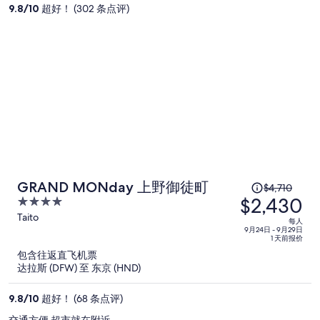
价
9.8
/
10
超好！ (302 条点评)
为
每
人
$2,242
原
GRAND MONday 上野御徒町
$4,710
$2,430
价
4
为
out
Taito
每人
of
每
9月24日 - 9月29日
1 天前报价
5
人
包含往返直飞机票
$4,710，
达拉斯 (DFW) 至 东京 (HND)
现
价
9.8
/
10
超好！ (68 条点评)
为