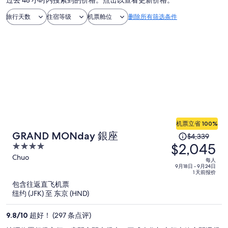
过去 48 小时内搜索到的价格。点击以查看更新价格。
旅行天数
住宿等级
机票舱位
删除所有筛选条件
机票立省 100%
原
GRAND MONday 銀座
$4,339
$2,045
价
4
为
out
Chuo
每人
of
每
9月18日 - 9月24日
1 天前报价
5
人
包含往返直飞机票
$4,339，
纽约 (JFK) 至 东京 (HND)
现
价
9.8
/
10
超好！ (297 条点评)
为