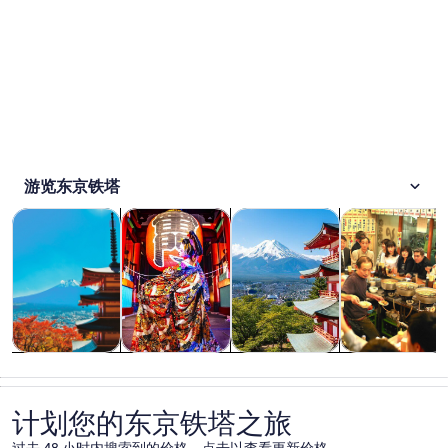
游览东京铁塔
在新标签页中打开
在新标签页中打开
在新标签页中
观光一日游
历史和文化
私人和定制之旅
餐饮和夜生活
观光一日游
历史和文化
私人和定制之
餐饮和夜生活
旅
计划您的东京铁塔之旅