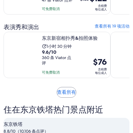
分，
47 条 Viator 点评
时
前
含税费
满
长
的
可免费取消
每位成人
分
为
价
10
1
格
分，
表演秀和演出
查看所有 19 项活动
小
是
47
时
在新标签页中打开
东京新宿相扑秀&拍照体验
东京：相扑
$144，
东京新宿相扑秀&拍照体验
条
30
现
点
活
1小时 30 分钟
分
在
9.6
评
9.6/10
动
钟
的
分，
360 条 Viator 点
时
价
$76
价
评
满
长
格
格
含税费
分
为
为
可免费取消
每位成人
是
10
1
$76
$122
分，
小
每
每
360
时
位
在
查看所有
位
条
新
30
成
成
点
标
分
人
人
住在东京铁塔热门景点附近
评
签
钟
页
中
东京铁塔
打
8.8/10（10,106 条点评）