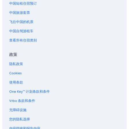
位于六本木的浪漫酒店
中国短租住宿预订
位于六本木的设有 SPA 水疗的度假村酒店
中国旅游套票
位于六本木的Tokyu Hotels
飞往中国的机票
位于六本木的Villa Fontaine酒店
中国自驾游租车
位于六本木的婚庆酒店
查看所有住宿类别
六本木的酒店
浜松町站附近的酒店
政策
芝区的酒店
隐私政策
新桥站附近的酒店
Cookies
六本木之丘附近的酒店
使用条款
麻布十番站附近的酒店
One Key™ 计划条款和条件
虎之门的酒店
Vrbo 条款和条件
麻布狸穴町的酒店
无障碍设施
竹芝站的青年旅舍
您的隐私选择
元麻布的酒店
内容指南和报告内容