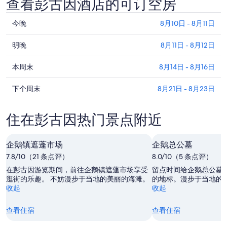
查看彭古因酒店的可订空房
查
今晚
8月10日 - 8月11日
看
查
彭
明晚
8月11日 - 8月12日
看
古
查
彭
本周末
8月14日 - 8月16日
因
看
古
今
查
彭
下个周末
8月21日 - 8月23日
因
晚
看
古
明
的
彭
因
晚
价
住在彭古因热门景点附近
古
本
的
格，
因
周
价
入
下
企鹅镇遮蓬市场
末
企鹅总公墓
格，
住
周
的
入
7.8/10（21 条点评）
日
8.0/10（5 条点评）
末
价
住
期
在彭古因游览期间，前往企鹅镇遮蓬市场享受
留点时间给企鹅总公墓
的
格，
日
逛街的乐趣。 不妨漫步于当地的美丽的海滩。
为
的地标。漫步于当地的
收起
收起
价
入
期
8
格，
住
月
为
查看住宿
查看住宿
入
日
10
8
住
日
月
期