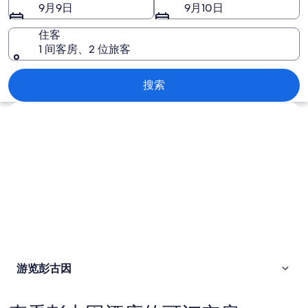
片
9月9日
9月10日
住客
1 间客房、2 位旅客
彭古因
搜索
浏览地图
游览彭古因