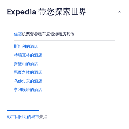
日
-
11
为
Expedia 带您探索世界
8
日
期
8
月
-
月
为
11
8
14
8
日
月
日
月
住宿
机票
套餐
租车
度假短租房
其他
12
-
21
日
8
日
斯坦利的酒店
月
-
16
8
特瑞瓦林的酒店
日
月
摇篮山的酒店
23
日
恶魔之钵的酒店
乌佛史东的酒店
亨利埃塔的酒店
雅典娜礼堂附近的酒店
罗兰山的酒店
位于朗塞斯顿的娱乐场酒店
彭古因附近的城市
景点
位于朗塞斯顿的滑雪酒店