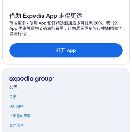
德洛兰恩的酒店
莫西森林的酒店
借助 Expedia App 走得更远
塔斯马尼亚岛西海岸的民宿
节省更多 - 使用 App 预订精选酒店最多可优惠 20%。我们的
App 优惠可帮您节省旅行费用，让您尽享更多旅行并随时随地
比肯斯菲尔德的酒店
管理行程。
格林德瓦尔德的酒店
德文特河大桥的酒店
打开 App
莫布雷的酒店
北斯马尼亚的村舍
肯沃西的印花工厂附近的酒店
公司
关于
求职招聘
上架您的房源
合作伙伴