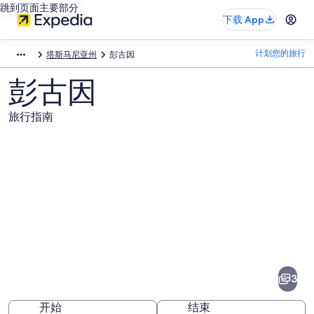
跳到页面主要部分
下载 App
计划您的旅行
塔斯马尼亚州
彭古因
彭古因
旅行指南
彭
古
因
3
图
开始
结束