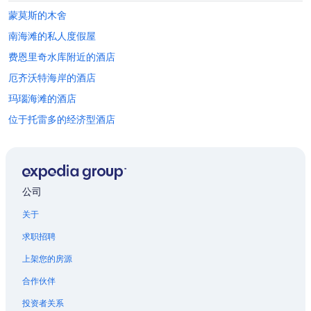
r
g
t
蒙莫斯的木舍
s
a
u
南海滩的私人度假屋
b
n
l
s
费恩里奇水库附近的酒店
e
e
b
厄齐沃特海岸的酒店
t
e
s
玛瑙海滩的酒店
d
w
.
a
位于托雷多的经济型酒店
T
s
h
俄勒冈州立大学附近的酒店
p
e
u
佛罗伦萨的农业旅游旅馆
h
r
o
e
佛罗伦萨的家庭旅馆
t
公司
m
t
佛罗伦萨的青年旅舍
a
u
关于
g
位于佛罗伦萨的历史风格酒店
b
i
求职招聘
w
c
位于佛罗伦萨的浪漫酒店
a
.
上架您的房源
s
位于佛罗伦萨的酒庄酒店
O
a
n
合作伙伴
佛罗伦萨的酒店
m
c
a
投资者关系
e
佛罗伦萨的农场