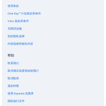
o
n
n
强克逊城的民宿
使用条款
i
t
t
阿尔西厄的酒店
One Key™ 计划条款和条件
h
i
e
a
海狮洞穴附近的酒店
Vrbo 条款和条件
b
t
e
纽波特的民宿
i
无障碍设施
a
n
位于纽波特的经济型酒店
c
您的隐私选择
g
h
c
纽波特的酒店
.
内容指南和报告内容
o
S
纽波特的私人度假屋
m
o
m
帮助
纽波特的度假村
m
u
u
n
纽波特的联排别墅
联系我们
c
i
h
达拉斯的公寓酒店
取消酒店或度假短租预订
c
t
a
达拉斯的民宿
o
取消航班
t
l
i
达拉斯的度假屋
退款时限
o
o
v
达拉斯的度假村
n
使用 Expedia 优惠券
e
w
切希尔的家庭旅馆
a
i
国际旅行证件
b
t
林肯市的民宿