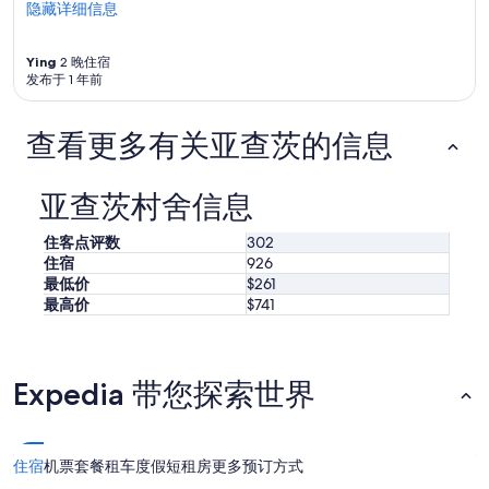
w
d
隐藏详细信息
i
e
t
n
h
Ying
2 晚住宿
d
o
发布于 1 年前
i
w
n
n
g
查看更多有关亚查茨的信息
e
e
r
a
.
c
V
亚查茨村舍信息
h
e
d
r
住客点评数
302
a
y
y
住宿
926
c
w
最低价
$261
l
i
最高价
$741
e
t
a
h
n
s
.
t
Expedia 带您探索世界
C
u
o
n
m
n
f
i
住宿
机票
套餐
租车
度假短租房
更多预订方式
o
n