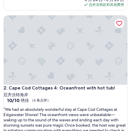
w
点
格
总价含税款和其他费用
a
评）
$268
s
Cape Cod Cottages 4: Oceanfront with hot tub!
v
e
r
y
c
l
e
a
n
a
n
d
c
o
Cape Cod Cottages 4: Oceanfront with hot tub!
2. Cape Cod Cottages 4: Oceanfront with hot tub!
m
厄齐沃特海岸
f
10.0
10/10
绝佳
（6 条点评）
o
分，
r
“
“We had an absolutely wonderful stay at Cape Cod Cottages at
总
t
W
Edgewater Shores! The oceanfront views were unbeatable—
分
a
e
waking up to the sound of the waves and ending each day with
10，
b
h
stunning sunsets was pure magic.Once booked, the host was great
绝
l
a
in initiating communication with everything we needed to check in.