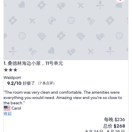
桑德林海边小屋，11号单元
1. 桑德林海边小屋，11号单元
3.0
星
Waldport
住
9.2
9.2/10
好极了
（7 条点评）
分，
宿
“
“The room was very clean and comfortable. The amenities were
总
T
everything you would need. Amazing view and you're so close to
分
h
the beach.”
10，
e
Carol
好
r
收起
极
o
每晚 $236
了，
o
（7
新
总价 $268
m
条
价
8 月 24 日 - 8 月 25 日