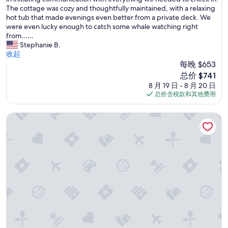
佳，
e
d
The cottage was cozy and thoughtfully maintained, with a relaxing
（6
.
a
hot tub that made evenings even better from a private deck. We
条
T
n
were even lucky enough to catch some whale watching right
点
h
a
from……
评）
e
b
Stephanie B.
a
s
收起
m
o
每晚 $653
e
l
新
总价 $741
n
u
价
8 月 19 日 - 8 月 20 日
i
t
格
总价含税款和其他费用
t
e
$741
i
l
e
Sanderling Sea Cottages, Unit 13
y
s
w
w
o
e
n
r
d
e
e
e
r
v
f
e
u
r
l
y
s
t
t
h
a