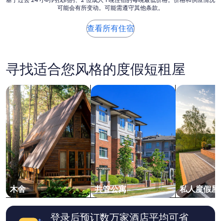
基
基于过去 24 小时内找到的、2 位成人 1 晚住宿的每晚最低价格。价格和供应情况
v
t
a
可能会有所变动。可能需遵守其他条款。
于
i
e
c
过
e
l
h
去
w
查看所有住宿
y
.
24
s
l
”
小
w
o
时
e
v
内
r
寻找适合您风格的度假短租屋
e
找
e
l
到
u
y
的、
搜索木舍
搜索共管公寓
搜索私人度
n
.
2
b
W
位
e
e
成
a
l
人
t
l
1
a
e
晚
b
q
住
l
u
宿
e
i
的
—
p
每
w
p
晚
a
木舍
共管公寓
私人度假屋
e
最
k
d
低
i
k
价
n
登录后预订数万家酒店平均可省
i