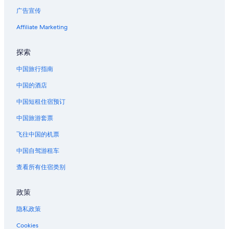
z
b
i
广告宣传
佛罗伦萨的度假村
o
n
o
尤金站的家庭旅馆
Affiliate Marketing
g
k
a
e
位于迪波湾的 5 星级酒店
n
d
探索
d
斯普林菲尔德的公寓
,
s
中国旅行指南
t
尤金的民宿
o
h
w
中国的酒店
e
尤金的家庭旅馆
e
h
中国短租住宿预订
r
尤金的汽车旅馆
o
e
s
中国旅游套票
埃尔迈拉的酒店
t
t
h
w
布朗斯维尔的度假村
飞往中国的机票
e
a
l
位于杜内斯城的豪华酒店
中国自驾游租车
s
o
g
俄勒冈中部海岸的村舍
n
查看所有住宿类别
r
g
e
俄勒冈中部海岸的酒店
w
a
政策
a
俄勒冈中部海岸的私人度假屋
t
l
i
隐私政策
奥尔巴尼的民宿
k
n
s
Cookies
i
雷神之井附近的酒店