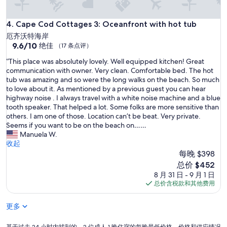
w
n
e
a
g
w
t
E
Cape Cod Cottages 3: Oceanfront with hot tub
4. Cape Cod Cottages 3: Oceanfront with hot tub
a
e
a
n
厄齐沃特海岸
r
s
d
9.6
9.6/10
绝佳
S
（17 条点评）
y
y
分，
h
w
“
“This place was absolutely lovely. Well equipped kitchen! Great
o
总
o
a
T
communication with owner. Very clean. Comfortable bed. The hot
u
分
r
l
h
tub was amazing and so were the long walks on the beach. So much
'
10，
e
k
i
to love about it. As mentioned by a previous guest you can hear
r
绝
s
i
s
highway noise . I always travel with a white noise machine and a blue
e
佳，
!
n
p
tooth speaker. That helped a lot. Some folks are more sensitive than
s
（17
T
g
l
others. I am one of those. Location can’t be beat. Very private.
o
条
h
t
a
Seems if you want to be on the beach on……
c
点
e
o
c
Manuela W.
l
评）
o
t
e
收起
o
c
h
w
s
每晚 $398
e
e
a
e
新
a
总价 $452
b
s
t
价
n
8 月 31 日 - 9 月 1 日
e
a
o
格
f
总价含税款和其他费用
a
b
t
$452
r
c
s
h
o
h
更多
o
e
n
”
l
b
t
u
e