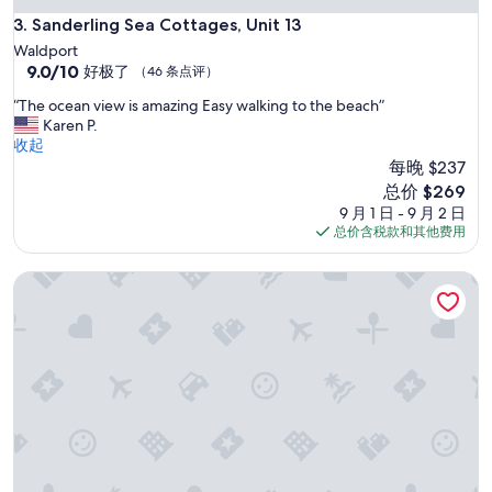
i
y
Sanderling Sea Cottages, Unit 13
3. Sanderling Sea Cottages, Unit 13
n
a
Waldport
g
t
9.0
9.0/10
好极了
y
（46 条点评）
C
分，
o
a
“
“The ocean view is amazing Easy walking to the beach”
总
u
p
T
Karen P.
分
w
e
h
收起
10，
o
C
e
每晚 $237
好
u
o
o
极
新
l
总价 $269
d
c
了，
价
d
9 月 1 日 - 9 月 2 日
C
e
（46
格
n
总价含税款和其他费用
o
a
条
$269
e
t
n
点
e
t
Cape Cod Cottages 3: Oceanfront with hot tub
v
评）
d
a
i
.
g
e
A
e
w
m
s
i
a
a
s
z
t
a
i
E
m
n
d
a
g
g
z
v
e
i
i