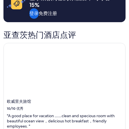
格。
g
15%
t
价
u
c
格
p
登录
免费注册
h
和
t
e
供
o
n
应
t
!
情
h
亚查茨热门酒店点评
G
况
e
r
可
s
欧威里夫旅馆
e
能
o
a
会
u
t
有
n
c
所
d
o
变
o
m
动。
f
m
可
t
u
能
h
n
需
e
i
遵
w
c
守
a
欧威里夫旅馆
a
其
v
t
10/10
优秀
他
e
i
条
s
"A good place for vacation ……clean and specious room with
o
款。
a
beautiful ocean view，delicious hot breakfast，friendly
n
n
employees. "