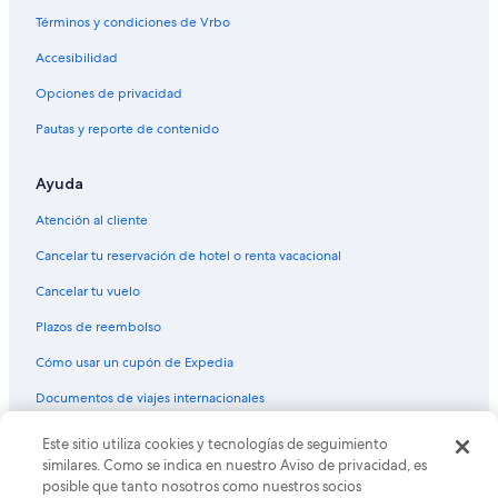
Casas de campo en St. George
t
Términos y condiciones de Vrbo
a
Casas de ciudad en St. George
b
Accesibilidad
l
Casas de huéspedes en St. George
e
Opciones de privacidad
Casas vacacionales en St. George
.
I
Pautas y reporte de contenido
Resorts en St. George
h
i
Condominios en St. George
Ayuda
g
Apartamentos en St. George
h
Atención al cliente
l
Apart-Hoteles en St. George
y
Cancelar tu reservación de hotel o renta vacacional
r
Hoteles con spa en St. George
e
Cancelar tu vuelo
Hoteles para ir de compras en St. George
c
Plazos de reembolso
o
Hoteles todo incluido en St. George
m
Cómo usar un cupón de Expedia
m
Hoteles de ski en St. George
e
Documentos de viajes internacionales
Hoteles en la playa en St. George
n
d
Hoteles familiares en St. George
Este sitio utiliza cookies y tecnologías de seguimiento
© 2026 Expedia, Inc., una empresa de Expedia Group. Todos los
t
derechos reservados. Expedia y el logo de Expedia son marcas
similares. Como se indica en nuestro Aviso de privacidad, es
h
Hoteles románticos en St. George
registradas o marcas comerciales de Expedia, Inc. CST# 2029030-50.
posible que tanto nosotros como nuestros socios
i