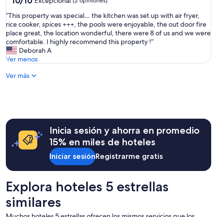
10/10
t
Excepcional
(2 opiniones)
de
,
estrellas
“
“This property was special… the kitchen was set up with air fryer,
10,
f
T
rice cooker, spices +++, the pools were enjoyable, the out door fire
Excepcional,
i
h
place great, the location wonderful, there were 8 of us and we were
(2
n
i
comfortable. I highly recommend this property !”
opiniones)
d
s
Deborah A
i
p
Ver menos
n
r
g
Ver más
o
e
p
x
e
a
r
c
t
t
y
h
w
Inicia sesión y ahorra en promedio
o
a
u
15% en miles de hoteles
s
s
s
Iniciar sesión
Registrarme gratis
e
p
a
e
n
c
Explora hoteles 5 estrellas
d
i
c
a
similares
a
l
r
…
Muchos hoteles 5 estrellas ofrecen los mismos servicios que los