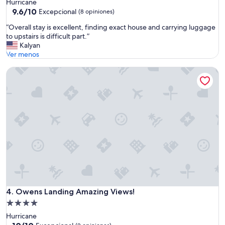
de
Hurricane
a
4.0
9.6
9.6/10
n
Excepcional
(8 opiniones)
de
!
estrellas
“
“Overall stay is excellent, finding exact house and carrying luggage
10,
!
O
to upstairs is difficult part.”
Excepcional,
!
v
Kalyan
(8
H
e
Ver menos
opiniones)
i
r
g
Owens Landing Amazing Views!
a
h
l
l
l
y
s
r
t
e
a
c
y
o
i
m
s
m
e
e
x
n
c
d
e
e
l
Owens Landing Amazing Views!
4. Owens Landing Amazing Views!
d
l
”
Propiedad
e
de
Hurricane
n
4.0
10.0