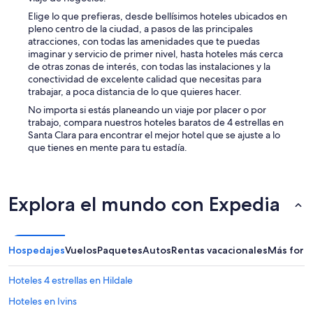
t
h
Elige lo que prefieras, desde bellísimos hoteles ubicados en
e
pleno centro de la ciudad, a pasos de las principales
o
atracciones, con todas las amenidades que te puedas
u
imaginar y servicio de primer nivel, hasta hoteles más cerca
t
de otras zonas de interés, con todas las instalaciones y la
d
conectividad de excelente calidad que necesitas para
o
trabajar, a poca distancia de lo que quieres hacer.
o
No importa si estás planeando un viaje por placer o por
r
trabajo, compara nuestros hoteles baratos de 4 estrellas en
f
Santa Clara para encontrar el mejor hotel que se ajuste a lo
i
que tienes en mente para tu estadía.
r
e
p
l
Explora el mundo con Expedia
a
c
e
g
Hospedajes
Vuelos
Paquetes
Autos
Rentas vacacionales
Más form
r
e
a
Hoteles 4 estrellas en Hildale
t
Hoteles en Ivins
,