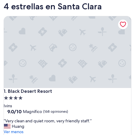
4 estrellas en Santa Clara
Black Desert Resort
Black Desert Resort
1. Black Desert Resort
Propiedad
de
Ivins
4.0
9.0
9.0/10
Magnífico
(168 opiniones)
de
estrellas
“
“Very clean and quiet room, very friendly staff.”
10,
V
Huang
Magnífico,
e
Ver menos
(168