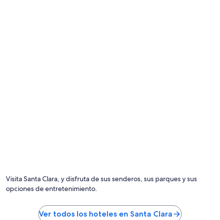
i
f
f
r
f
y
i
e
c
r
u
,
l
r
t
i
p
c
a
e
r
c
t
o
.
o
”
k
e
r
,
s
p
i
Visita Santa Clara, y disfruta de sus senderos, sus parques y sus
c
opciones de entretenimiento.
e
s
+
Ver todos los hoteles en Santa Clara