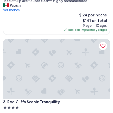
“
“Beautiful place!! Super clean!!! Highly recommended”
10,
r
B
Patricia
Magnífico,
i
e
Ver menos
(1,007
e
a
$124 por noche
opiniones)
n
u
d
El
$141 en total
t
l
precio
9 ago. - 10 ago.
i
y
actual
Total con impuestos y cargos
f
s
es
u
t
de
Red Cliffs Scenic Tranquility
l
a
$141
p
f
l
f
a
.
c
”
e
!
!
S
u
p
e
r
c
Red Cliffs Scenic Tranquility
3. Red Cliffs Scenic Tranquility
l
Propiedad
e