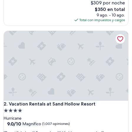
r
$309 por noche
opiniones)
y
El
$350 en total
c
precio
9 ago. - 10 ago.
l
actual
Total con impuestos y cargos
e
es
a
de
Vacation Rentals at Sand Hollow Resort
n
$350
a
n
d
q
u
i
e
t
r
o
o
m
,
Vacation Rentals at Sand Hollow Resort
2. Vacation Rentals at Sand Hollow Resort
v
Propiedad
e
de
Hurricane
r
4.0
9.0
9.0/10
y
Magnífico
(1,007 opiniones)
de
f
estrellas