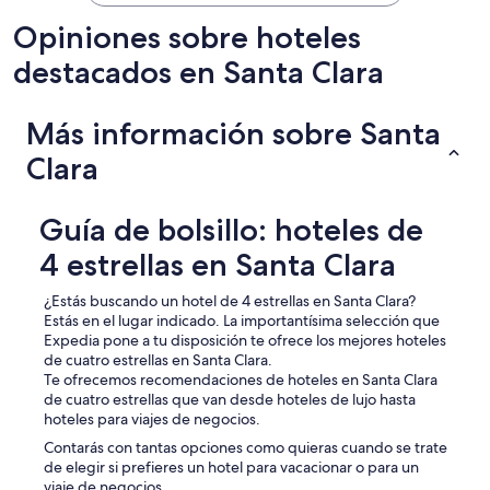
+
+
Opiniones sobre hoteles
,
t
destacados en Santa Clara
h
e
p
Más información sobre Santa
o
o
Clara
l
s
w
Guía de bolsillo: hoteles de
e
4 estrellas en Santa Clara
r
e
e
¿Estás buscando un hotel de 4 estrellas en Santa Clara?
n
Estás en el lugar indicado. La importantísima selección que
j
Expedia pone a tu disposición te ofrece los mejores hoteles
o
de cuatro estrellas en Santa Clara.
y
Te ofrecemos recomendaciones de hoteles en Santa Clara
a
de cuatro estrellas que van desde hoteles de lujo hasta
b
hoteles para viajes de negocios.
l
Contarás con tantas opciones como quieras cuando se trate
e
de elegir si prefieres un hotel para vacacionar o para un
,
viaje de negocios.