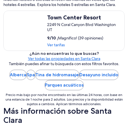
r
t
hoteles 4 estrellas. Explora los hoteles 5 estrellas en Santa Clara.
y
h
i
Town Center Resort
e
n
Town Center Resort
k
g
2249 N Coral Canyon Blvd Washington
i
l
UT
t
u
c
g
9
/
10
¡Magnífico! (39 opiniones)
h
g
Ver tarifas
e
a
n
g
¿Aún no encuentras lo que buscas?
w
e
Ver todas las propiedades en Santa Clara
a
t
También puedes afinar tu búsqueda con estos filtros favoritos.
s
o
s
u
Alberca
Spa
Tina de hidromasaje
Desayuno incluido
e
p
t
s
Parques acuáticos
u
t
p
a
Precio más bajo por noche encontrado en las últimas 24 horas, con base en
w
i
una estancia de 1 noche para 2 adultos. Los precios y la disponibilidad están
i
r
sujetos a cambios. Aplican términos adicionales.
t
Más información sobre Santa
s
h
i
a
Clara
s
i
d
r