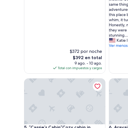
h
same thing
a
adventures
p
this place
p
whim, it t
e
Honestly, 
n
they were 
s
stunning… 
w
Katie I
h
Ver menos
e
$372 por noche
n
El
$392 en total
o
precio
9 ago. - 10 ago.
n
actual
Total con impuestos y cargos
e
es
b
de
“Cassie’s Cabin”Cozy cabin in Crown King
Aravaipa
r
$392
a
v
e
m
o
m
t
a
“Cassie’s Cabin”Cozy cabin in Crown King
Aravaipa
5. “Cassie’s Cabin”Cozy cabin in
6. Arava
k