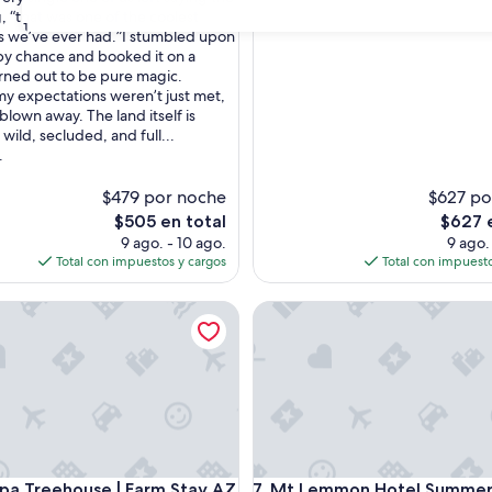
, “that was one of the coolest
31
 we’ve ever had.”I stumbled upon
 by chance and booked it on a
urned out to be pure magic.
my expectations weren’t just met,
blown away. The land itself is
wild, secluded, and full...
.
$479 por noche
$627 po
El
El
$505 en total
$627 
precio
precio
9 ago. - 10 ago.
9 ago.
actual
actual
Total con impuestos y cargos
Total con impuesto
es
es
de
de
 Treehouse | Farm Stay AZ
Mt Lemmon Hotel Summerhaven
$505
$627
 Treehouse | Farm Stay AZ
Mt Lemmon Hotel Summerhaven
ipa Treehouse | Farm Stay AZ
7. Mt Lemmon Hotel Summe