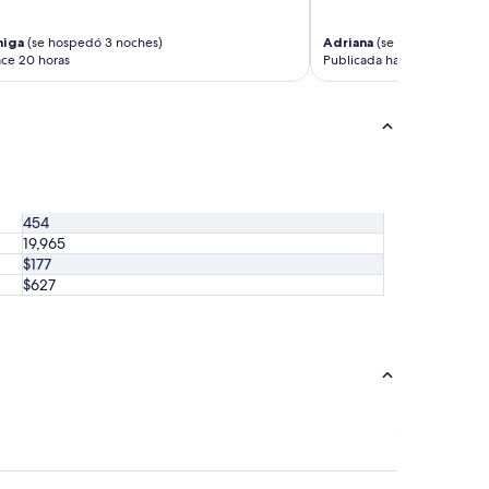
higa
(se hospedó 3 noches)
Adriana
(se hospedó 2 noc
ace 20 horas
Publicada hace 1 día
454
19,965
$177
$627