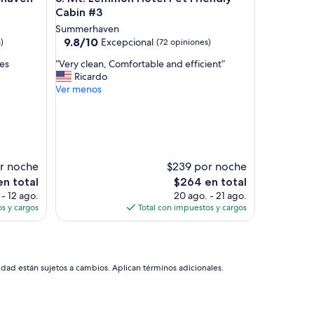
n
Cabin #3
i
t
Summerhaven
y
9.8
9.8/10
Excepcional
)
(72 opiniones)
.
de
“
T
ues
“Very clean, Comfortable and efficient”
10,
V
h
Ricardo
Excepcional,
e
i
Ver menos
(72
r
s
opiniones)
y
i
c
s
l
t
e
h
a
e
r noche
$239 por noche
n
p
El
en total
$264 en total
,
l
precio
 - 12 ago.
20 ago. - 21 ago.
C
a
actual
s y cargos
Total con impuestos y cargos
o
c
es
m
e
de
f
f
$264
o
o
r
r
idad están sujetos a cambios. Aplican términos adicionales.
t
y
a
o
b
u