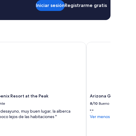
o
Iniciar sesión
Registrarme gratis
u
n
e
e
d
&
m
nix Resort at the Peak
Arizona Grand Resort 
o
r
e
.
”
enix Resort at the Peak
Arizona Grand Resort
nte
8/10
Bueno
 desayuno, muy buen lugar, la alberca
"."
oco lejos de las habitaciones "
Ver menos