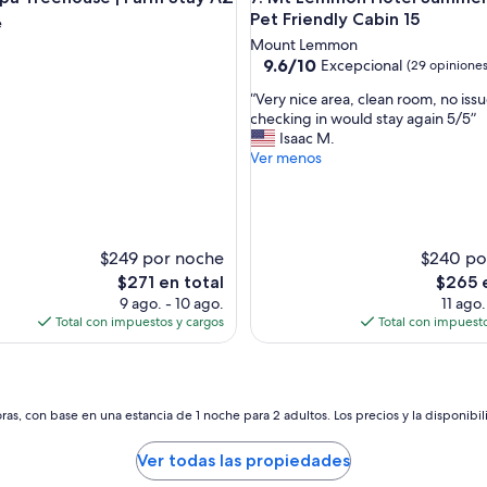
Pet Friendly Cabin 15
e
Mount Lemmon
9.6
9.6/10
Excepcional
(29 opiniones
de
“
“Very nice area, clean room, no iss
10,
V
checking in would stay again 5/5”
Excepcional,
e
Isaac M.
(29
r
Ver menos
opiniones)
y
n
i
c
e
$249 por noche
$240 po
a
El
El
$271 en total
$265 
r
precio
precio
9 ago. - 10 ago.
11 ago.
e
actual
actual
Total con impuestos y cargos
Total con impuesto
a
es
es
,
de
de
c
$271
$265
l
e
as, con base en una estancia de 1 noche para 2 adultos. Los precios y la disponibil
a
n
Ver todas las propiedades
r