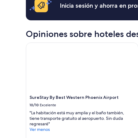
r
e
a
Inicia sesión y ahorra en p
t
x
cambios.
h
c
Aplican
d
e
términos
a
l
adicionales.
y
l
Opiniones sobre hoteles de
a
e
d
n
SureStay By Best Western Phoenix Airport
v
t
e
.
n
L
t
o
u
g
r
a
e
n
?
d
(
w
Y
o
SureStay By Best Western Phoenix Airport
e
o
10/10
Excelente
s
d
,
d
"La habitación está muy amplia y el baño también,
t
e
tiene transporte gratuito al aeropuerto. Sin duda
h
c
regresaré"
a
o
Ver menos
t
r