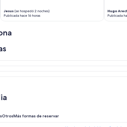
Jesus
(se hospedó 2 noches)
Hugo Arec
Publicada hace 16 horas
Publicada h
ona
as
ia
s
Otros
Más formas de reservar