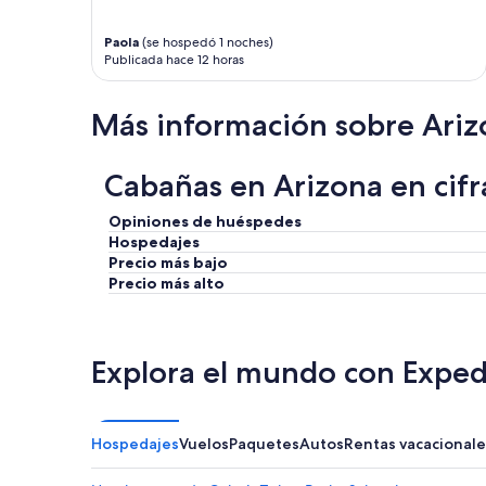
’
.
s
E
Paola
(se hospedó 1 noches)
s
n
Publicada hace 12 horas
e
j
v
o
e
y
Más información sobre Ariz
n
e
b
d
o
o
Cabañas en Arizona en cifr
y
u
s
t
t
d
Opiniones de huéspedes
o
o
Hospedajes
t
o
Precio más bajo
a
r
Precio más alto
l
f
!
i
)
r
Y
e
Explora el mundo con Exped
o
p
u
i
g
t
e
b
Hospedajes
Vuelos
Paquetes
Autos
Rentas vacacionale
t
o
t
t