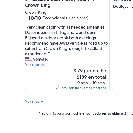
e
Crown King
Dudleyvill
s
Crown King
h
10.0
10/10
Excepcional
(14 opiniones)
e
de
r
“
“Very clean cabin with all needed amenities.
10,
t
V
Decor is excellent. Log and wood decor.
Excepcional,
h
e
Enjoyed outdoor firepit both evenings.
(14
r
r
Recommend have AWD vehicle as road up to
opiniones)
e
y
cabin from Crown King is rough. Excellent
e
c
experience. ”
b
l
Sonya R.
o
e
Ver menos
y
a
$179 por noche
s
n
El
$189 en total
p
c
precio
9 ago. - 10 ago.
l
a
actual
Total con impuestos y cargos
u
b
es
s
i
de
h
Ver más
n
$189
e
w
r
i
Precio
Precio más bajo por noche encontrado en las últimas 24 hor
e
t
más
l
h
bajo
d
a
por