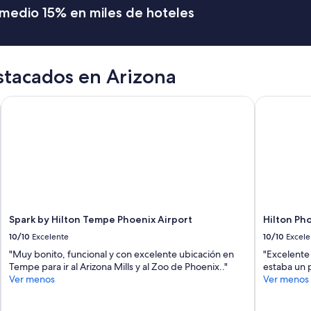
l
romedio 15% en miles de hoteles
d
s
t
a
y
stacados en Arizona
a
g
Spark by Hilton Tempe Phoenix Airport
Hilton Phoe
a
i
n
5
/
5
”
Spark by Hilton Tempe Phoenix Airport
Hilton Pho
10/10
Excelente
10/10
Excele
"Muy bonito, funcional y con excelente ubicación en
"Excelente
Tempe para ir al Arizona Mills y al Zoo de Phoenix.."
estaba un p
Ver menos
Ver menos