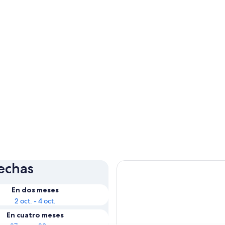
fechas
En dos meses
2 oct. - 4 oct.
En cuatro meses