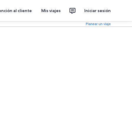
nción al cliente
Mis viajes
Iniciar sesión
Planear un viaje