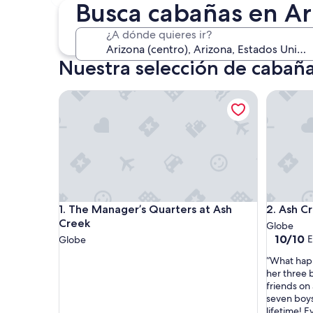
30 oct. - 1 nov.
Busca cabañas en Ar
¿A dónde quieres ir?
Nuestra selección de cabaña
The Manager’s Quarters at Ash Creek
Ash Cree
The Manager’s Quarters at Ash Creek
Ash Cree
1. The Manager’s Quarters at Ash
2. Ash C
Creek
Globe
10.0
10/10
E
Globe
de
“
“What hap
10,
W
her three b
Excepcio
h
friends on 
(1
a
seven boys 
opinión)
t
lifetime! E