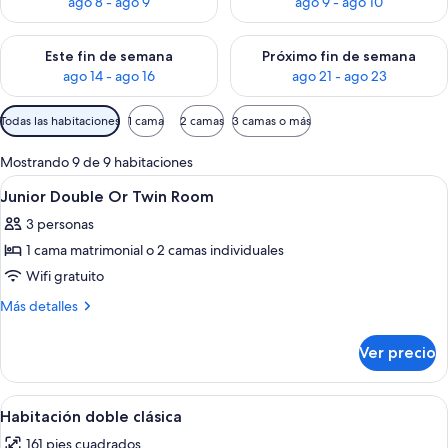
ago 8 - ago 9
ago 9 - ago 10
Consulta la disponibilidad para este fin de semana ago 14 - ag
Consulta la disponibilidad pa
Este fin de semana
Próximo fin de semana
ago 14 - ago 16
ago 21 - ago 23
Filtros
Todas las habitaciones
1 cama
2 camas
3 camas o más
disponibles
para
Mostrando 9 de 9 habitaciones
las
Abrir
Una habitación de hotel con cama, dos s
10
Junior Double Or Twin Room
habitaciones
todas
3 personas
las
1 cama matrimonial o 2 camas individuales
fotos
de
Wifi gratuito
Junior
Más
Más detalles
Double
detalles
sobre
Or
Ver precio
Junior
Twin
Double
Room
Or
Abrir
Habitación de hotel con una cama gran
4
Twin
Habitación doble clásica
todas
Room
161 pies cuadrados