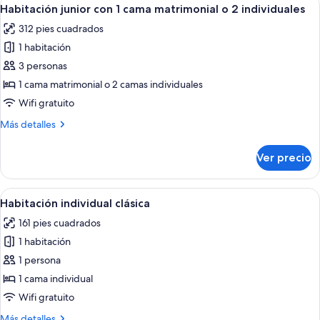
Abrir
o
6
1
Habitación junior con 1 cama matrimonial o 2 individuales
todas
cama
2
312 pies cuadrados
matrimonial
las
individuales
o
1 habitación
fotos
2
de
3 personas
individuales
Habitación
1 cama matrimonial o 2 camas individuales
junior
Wifi gratuito
con
Más
Más detalles
1
detalles
cama
sobre
Ver precio
Habitación
matrimonial
junior
o
con
Abrir
Habitación de hotel con una cama gran
2
4
1
Habitación individual clásica
todas
individuales
cama
161 pies cuadrados
matrimonial
las
o
1 habitación
fotos
2
de
1 persona
individuales
Habitación
1 cama individual
individual
Wifi gratuito
clásica
Más
Más detalles