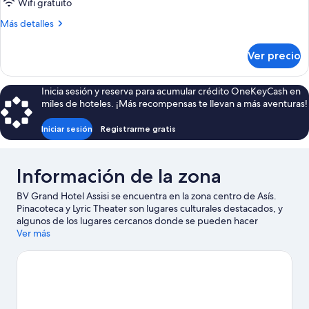
de
Wifi gratuito
Classic
Más
Más detalles
Single
detalles
sobre
Room
Ver precio
Classic
Single
Room
Inicia sesión y reserva para acumular crédito OneKeyCash en
miles de hoteles. ¡Más recompensas te llevan a más aventuras!
Iniciar sesión
Registrarme gratis
Información de la zona
BV Grand Hotel Assisi se encuentra en la zona centro de Asís.
Pinacoteca y Lyric Theater son lugares culturales destacados, y
algunos de los lugares cercanos donde se pueden hacer
actividades incluyen Baños Termales Terme Francescane y
Ver más
Cantina Di Filippo. También vale la pena conocer Residencia y
jardín italiano Villa Fidelia y Mercadillo de Segunda Mano de
Spello. Las actividades como pesca ofrecen una gran
oportunidad de disfrutar del agua y, si buscas un poco de
adrenalina, puedes hacer paseos a caballo y paseos a pie o
ciclismo en senderos en los alrededores.
Visita nuestra guía de