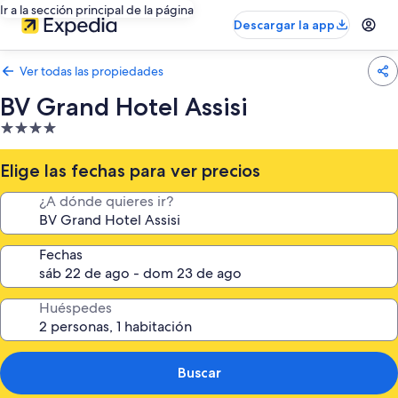
Ir a la sección principal de la página
Descargar la app
Ver todas las propiedades
BV Grand Hotel Assisi
Propiedad
de
4.0
Elige las fechas para ver precios
estrellas
¿A dónde quieres ir?
Fechas
Huéspedes
Buscar