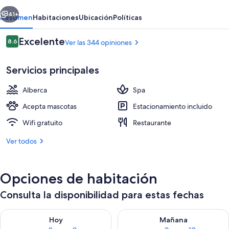
Assisi
erior
Siguiente
41+
Resumen
Habitaciones
Ubicación
Políticas
Opiniones
Excelente
8.6
Ver las 344 opiniones
8.6 de 10,
Servicios principales
Alberca
Spa
Acepta mascotas
Estacionamiento incluido
Wifi gratuito
Restaurante
Jardín
Ver todos
Opciones de habitación
Consulta la disponibilidad para estas fechas
Consulta la disponibilidad para hoy ago 8 - ago 9
Consulta la disponibilidad pa
Hoy
Mañana