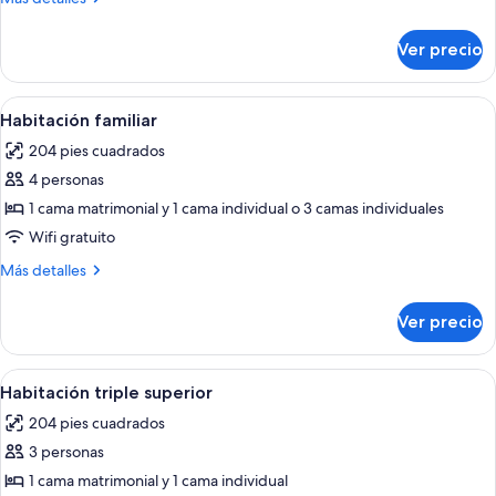
detalles
sobre
Ver precio
Habitación
individual
clásica
Abrir
Una habitación de hotel con una cama 
4
Habitación familiar
todas
204 pies cuadrados
las
4 personas
fotos
de
1 cama matrimonial y 1 cama individual o 3 camas individuales
Habitación
Wifi gratuito
familiar
Más
Más detalles
detalles
sobre
Ver precio
Habitación
familiar
Abrir
Habitación de hotel con una cama gran
4
Habitación triple superior
todas
204 pies cuadrados
las
3 personas
fotos
de
1 cama matrimonial y 1 cama individual