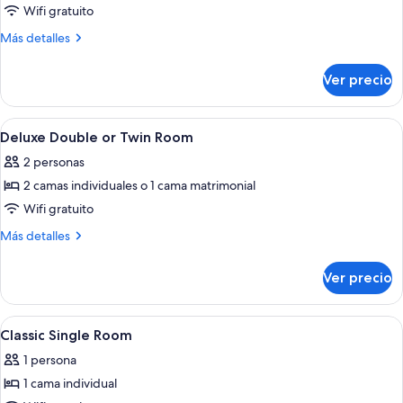
Habitación
Wifi gratuito
triple
Más
Más detalles
superior
detalles
sobre
Ver precio
Habitación
triple
superior
Abrir
Minibar, caja de seguridad en la habita
1
Deluxe Double or Twin Room
todas
2 personas
las
2 camas individuales o 1 cama matrimonial
fotos
de
Wifi gratuito
Deluxe
Más
Más detalles
Double
detalles
sobre
or
Ver precio
Deluxe
Twin
Double
Room
or
Abrir
Minibar, caja de seguridad en la habita
6
Twin
Classic Single Room
todas
Room
1 persona
las
1 cama individual
fotos