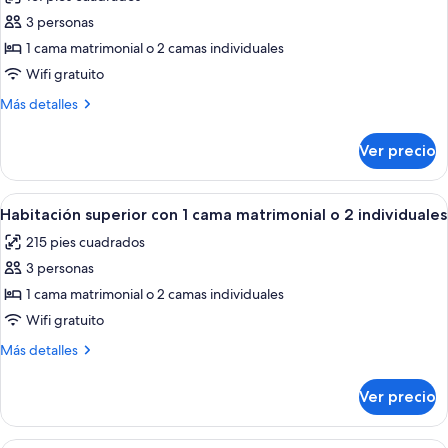
las
3 personas
fotos
de
1 cama matrimonial o 2 camas individuales
Habitación
Wifi gratuito
doble
Más
Más detalles
clásica
detalles
sobre
Ver precio
Habitación
doble
clásica
Abrir
Habitación de hotel con una cama gran
4
Habitación superior con 1 cama matrimonial o 2 individuales
todas
215 pies cuadrados
las
3 personas
fotos
de
1 cama matrimonial o 2 camas individuales
Habitación
Wifi gratuito
superior
Más
Más detalles
con
detalles
1
sobre
Ver precio
Habitación
cama
superior
matrimonial
con
Habitación de hotel con cama, dos sill