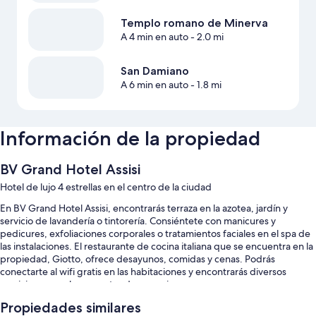
Templo romano de Minerva
A 4 min en auto
- 2.0 mi
San Damiano
A 6 min en auto
- 1.8 mi
Información de la propiedad
BV Grand Hotel Assisi
Hotel de lujo 4 estrellas en el centro de la ciudad
En BV Grand Hotel Assisi, encontrarás terraza en la azotea, jardín y
servicio de lavandería o tintorería. Consiéntete con manicures y
pedicures, exfoliaciones corporales o tratamientos faciales en el spa de
las instalaciones. El restaurante de cocina italiana que se encuentra en la
propiedad, Giotto, ofrece desayunos, comidas y cenas. Podrás
conectarte al wifi gratis en las habitaciones y encontrarás diversos
servicios, como bar y centro de negocios.
También podrás disfrutar de otros servicios, como:
Propiedades similares