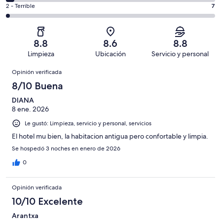
decir,
de
Basada
es
Puntuación
2 - Terrible
7
Bueno.
4,
en
decir,
de
Basada
es
173
Aceptable.
2,
en
decir,
de
Basada
es
109
Malo.
8.8
8.6
8.8
344
en
decir,
de
Basada
Limpieza
Ubicación
Servicio y personal
opiniones
42
Terrible.
344
en
Opiniones
de
Basada
opiniones
Opinión verificada
13
344
en
de
8/10 Buena
opiniones
7
344
de
DIANA
opiniones
8 ene. 2026
344
opiniones
Le gustó: Limpieza, servicio y personal, servicios
El hotel mu bien, la habitacion antigua pero confortable y limpia.
Se hospedó 3 noches en enero de 2026
0
Opinión verificada
10/10 Excelente
Arantxa