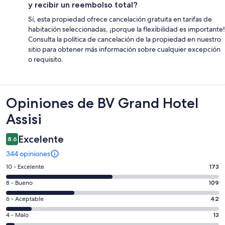
y recibir un reembolso total?
Sí, esta propiedad ofrece cancelación gratuita en tarifas de
habitación seleccionadas, ¡porque la flexibilidad es importante!
Consulta la política de cancelación de la propiedad en nuestro
sitio para obtener más información sobre cualquier excepción
o requisito.
Opiniones
Opiniones de BV Grand Hotel
Assisi
Excelente
8.6
344 opiniones
Puntuación
10 - Excelente
173
de
Puntuación
8 - Bueno
109
10,
de
es
Puntuación
6 - Aceptable
42
8,
decir,
de
es
Puntuación
4 - Malo
13
Excelente.
6,