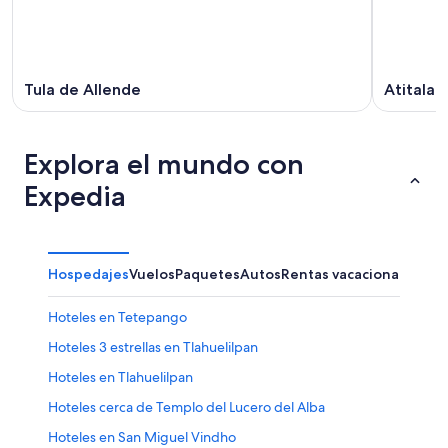
ago
ago
-
16
ago
Tula de Allende
Atitalaq
Explora el mundo con
Expedia
Hospedajes
Vuelos
Paquetes
Autos
Rentas vacacionales
Otr
Hoteles en Tetepango
Hoteles 3 estrellas en Tlahuelilpan
Hoteles en Tlahuelilpan
Hoteles cerca de Templo del Lucero del Alba
Hoteles en San Miguel Vindho