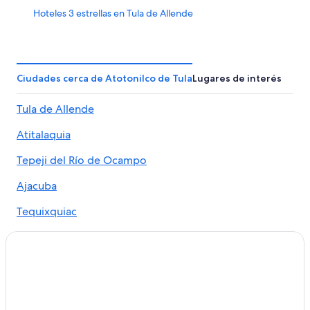
Hoteles 3 estrellas en Tula de Allende
Hoteles 5 estrellas en Tula de Allende
Cabañas en Tula de Allende
Casas de huéspedes en Tula de Allende
Ciudades cerca de Atotonilco de Tula
Lugares de interés
Casas vacacionales en Tula de Allende
Tula de Allende
Hoteles con spa en Tula de Allende
Atitalaquia
Hoteles románticos en Tula de Allende
Hoteles con bar en Tula de Allende
Tepeji del Río de Ocampo
Hoteles con gimnasio en Tula de Allende
Ajacuba
Hoteles con alberca en Tula de Allende
Tequixquiac
Hoteles con hidromasaje en Tula de Allende
Hoteles en Tula de Allende
Villas en Tula de Allende
Hoteles 2 estrellas en Ajacuba
Hoteles 3 estrellas en Ajacuba