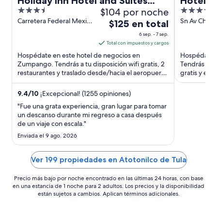
Holiday Inn Hotel and Suites
Hotel MX
3.5
$104 por noche
3.5
Mexico Felipe Angeles Airport
Tradem
out
out
Carretera Federal Mexico
Sn Av Chalm
El
by IHG
$125 en total
Pachuca Base Zumpango
Hacienda Cu
of
of
precio
6 sep. - 7 sep.
MEX
Izcalli MEX
5
5
es
Total con impuestos y cargos
de
Hospédate en este hotel de negocios en
Hospédate en
$125
Zumpango. Tendrás a tu disposición wifi gratis, 2
Tendrás a tu
restaurantes y traslado desde/hacia el aeropuerto
en
gratis y est
gratis. Nuestros huéspedes ...
de atraccion
total
por
9.4
/
10
¡Excepcional! (1255 opiniones)
noche
"Fue una grata experiencia, gran lugar para tomar
del
un descanso durante mi regreso a casa después
de un viaje con escala."
6
sep
Enviada el 9 ago. 2026
al
7
Ver 199 propiedades en Atotonilco de Tula
sep
Precio más bajo por noche encontrado en las últimas 24 horas, con base
en una estancia de 1 noche para 2 adultos. Los precios y la disponibilidad
están sujetos a cambios. Aplican términos adicionales.