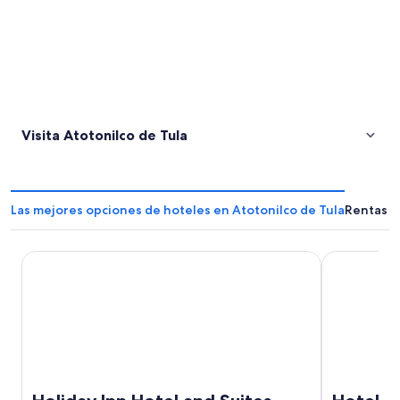
Visita Atotonilco de Tula
Las mejores opciones de hoteles en Atotonilco de Tula
Rentas v
Holiday Inn Hotel and Suites Mexico Felipe Angeles Airpo
Hotel MX ma