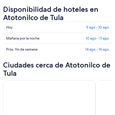
Disponibilidad de hoteles en
Atotonilco de Tula
Consultar
Hoy
9 ago - 10 ago
precios
en
Consultar
Mañana por la noche
10 ago - 11 ago
Atotonilco
precios
de
en
Consultar
Próx. fin de semana
14 ago - 16 ago
Tula
Atotonilco
precios
para
de
en
Ciudades cerca de Atotonilco de
hoy,
Tula
Atotonilco
9
para
de
Tula
ago
mañana
Tula
-
por
para
10
la
el
ago
noche,
próximo
10
fin
ago
de
-
semana,
11
14