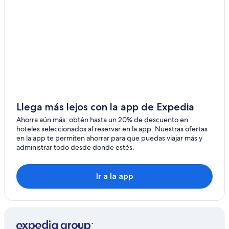
Hostales en Ajacuba
Hoteles en Ajacuba
Hoteles en Tezontepec de Aldama
Hoteles en Tlaxcoapan
Hoteles cerca de Centro de eventos Hacienda Caltengo
Hoteles en El Llano
Hoteles cerca de Yacimiento arqueológico de Tula
Llega más lejos con la app de Expedia
Hoteles 3 estrellas en Atitalaquia
Ahorra aún más: obtén hasta un 20% de descuento en
hoteles seleccionados al reservar en la app. Nuestras ofertas
Hoteles en Atitalaquia
en la app te permiten ahorrar para que puedas viajar más y
administrar todo desde donde estés.
Hoteles 3 estrellas en Tepeji del Río de Ocampo
Cabañas en Tepeji del Río de Ocampo
Ir a la app
Casas de huéspedes en Tepeji del Río de Ocampo
Hoteles baratos en Tepeji del Río de Ocampo
Hoteles en Tepeji del Río de Ocampo
Hoteles cerca de Centro Cultural de Tepeji del Río