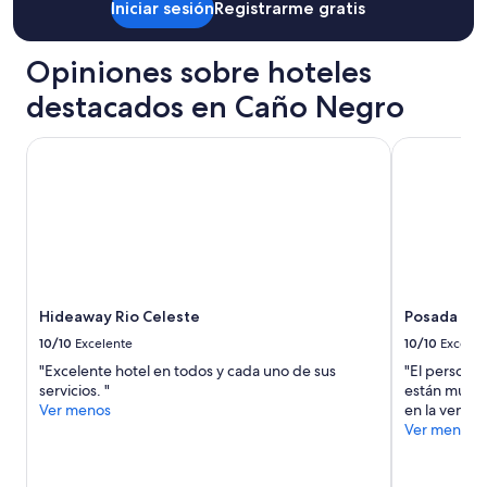
cambios.
Iniciar sesión
Registrarme gratis
Aplican
términos
Opiniones sobre hoteles
adicionales.
destacados en Caño Negro
Hideaway Rio Celeste
Posada Río 
Hideaway Rio Celeste
Posada Río
10/10
Excelente
10/10
Excelen
"Excelente hotel en todos y cada uno de sus
"El personal
servicios. "
están muy có
Ver menos
en la ventan
Ver menos