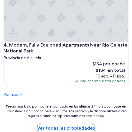
Modern, Fully Equipped Apartments Near Rio Celeste Nation
4. Modern, Fully Equipped Apartments Near Rio Celeste
National Park
Provincia de Alajuela
$134 por noche
El
$134 en total
precio
10 ago. - 11 ago.
actual
Total con impuestos y cargos
es
de
Ver más
$134
Precio
Precio más bajo por noche encontrado en las últimas 24 horas, con base en
una estancia de 1 noche para 2 adultos. Los precios y la disponibilidad están
más
sujetos a cambios. Aplican términos adicionales.
bajo
por
noche
Ver todas las propiedades