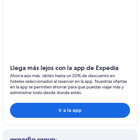
Hoteles en Canalete
Hoteles 5 estrellas en Upala
Cabañas en Upala
Campings en Upala
Apartamentos en Upala
Hoteles que aceptan mascotas en Upala
Hoteles en Upala
Llega más lejos con la app de Expedia
Hoteles cerca de Parque central de Upala
Ahorra aún más: obtén hasta un 20% de descuento en
hoteles seleccionados al reservar en la app. Nuestras ofertas
B&B en Río Celeste
en la app te permiten ahorrar para que puedas viajar más y
Cabañas en Río Celeste
administrar todo desde donde estés.
Tiendas de campaña en Río Celeste
Ir a la app
Casas de campo en Río Celeste
Casas de huéspedes en Río Celeste
Casas vacacionales en Río Celeste
Resorts en Río Celeste