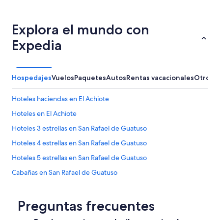
Explora el mundo con
Expedia
Hospedajes
Vuelos
Paquetes
Autos
Rentas vacacionales
Otros
Hoteles haciendas en El Achiote
Hoteles en El Achiote
Hoteles 3 estrellas en San Rafael de Guatuso
Hoteles 4 estrellas en San Rafael de Guatuso
Hoteles 5 estrellas en San Rafael de Guatuso
Cabañas en San Rafael de Guatuso
Casas de campo en San Rafael de Guatuso
Resorts en San Rafael de Guatuso
Preguntas frecuentes
Hostales en San Rafael de Guatuso