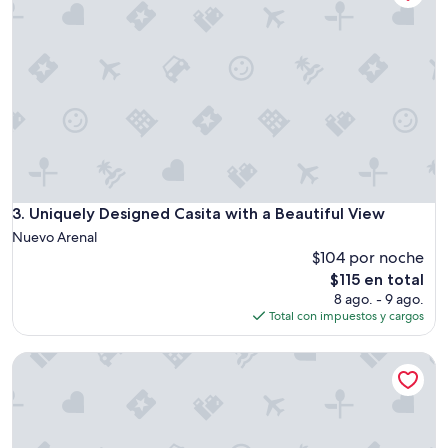
Uniquely Designed Casita with a Beautiful View
3. Uniquely Designed Casita with a Beautiful View
Nuevo Arenal
$104 por noche
El
$115 en total
precio
8 ago. - 9 ago.
actual
Total con impuestos y cargos
es
de
Modern, Fully Equipped Apartments Near Rio Celeste Nation
$115