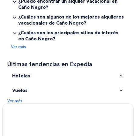
¿Puedo encontrar un alquiler vacacional en
Caño Negro?
Hoteles en San Rafael de Guatuso
Cabañas en Bijagua
¿Cuáles son algunos de los mejores alquileres
vacacionales de Caño Negro?
Casas de campo en Bijagua
¿Cuáles son los principales sitios de interés
Casas de huéspedes en Bijagua
en Caño Negro?
Hoteles con spa en Bijagua
Ver más
Hoteles ecológicos en Bijagua
Hoteles en Bijagua
Últimas tendencias en Expedia
Hoteles cerca de Refugio Nacional de Vida Silvestre Caño Negro
Hoteles
Campings en Katira
Casas de campo en Katira
Vuelos
Apartamentos en Katira
Ver más
Hoteles en Katira
Hoteles en Los Chiles
Cabañas en Canalete
Campings en Canalete