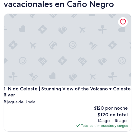
vacacionales en Caño Negro
Nido Celeste | Stunning View of the Volcano + Celeste River
Nido Celeste | Stunning View of the Volcano + Celeste River
1. Nido Celeste | Stunning View of the Volcano + Celeste
River
Bijagua de Upala
$120 por noche
El
$120 en total
precio
14 ago. - 15 ago.
actual
Total con impuestos y cargos
es