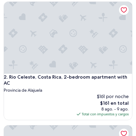
de
Rio Celeste, Costa Rica, 2-bedroom apartment with AC
$120
Rio Celeste, Costa Rica, 2-bedroom apartment with AC
2. Rio Celeste, Costa Rica, 2-bedroom apartment with
AC
Provincia de Alajuela
$161 por noche
El
$161 en total
precio
8 ago. - 9 ago.
actual
Total con impuestos y cargos
es
de
Uniquely Designed Casita with a Beautiful View
$161