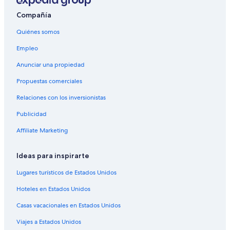
Hoteles de lujo en Río Celeste
Compañía
Hoteles en la playa en Río Celeste
Quiénes somos
Hoteles familiares en Río Celeste
Empleo
Hoteles románticos en Río Celeste
Anunciar una propiedad
Hoteles cerca del bosque en Río Celeste
Propuestas comerciales
Hoteles con traslado del/al aeropuerto en Río Celeste
Relaciones con los inversionistas
Hoteles con vista en Río Celeste
Publicidad
Hoteles en la naturaleza en Río Celeste
Affiliate Marketing
Hoteles para bodas en Río Celeste
Hoteles que aceptan mascotas en Río Celeste
Ideas para inspirarte
Hoteles en Río Celeste
Lugares turísticos de Estados Unidos
Lodges en Río Celeste
Hoteles en Estados Unidos
Posadas en Río Celeste
Casas vacacionales en Estados Unidos
Hoteles en Cantón de Guatuso
Viajes a Estados Unidos