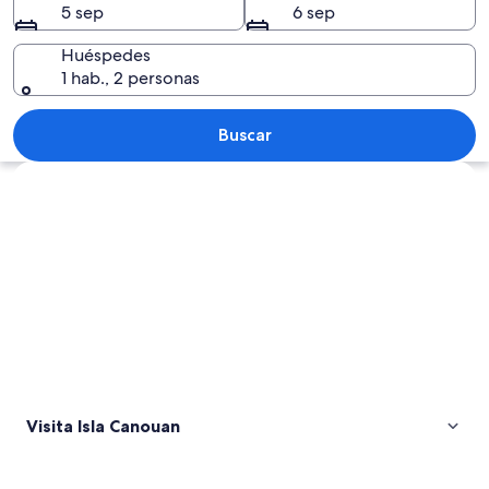
5 sep
6 sep
Huéspedes
1 hab., 2 personas
Una playa con agua turquesa cristalin
Buscar
Explorar mapa
Visita Isla Canouan