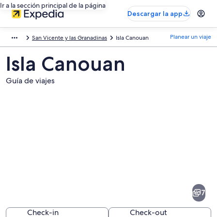
Ir a la sección principal de la página
Descargar la app
Planear un viaje
San Vicente y las Granadinas
Isla Canouan
Isla Canouan
Guía de viajes
Fotos
de
Isla
7
Canouan
Check-in
Check-out