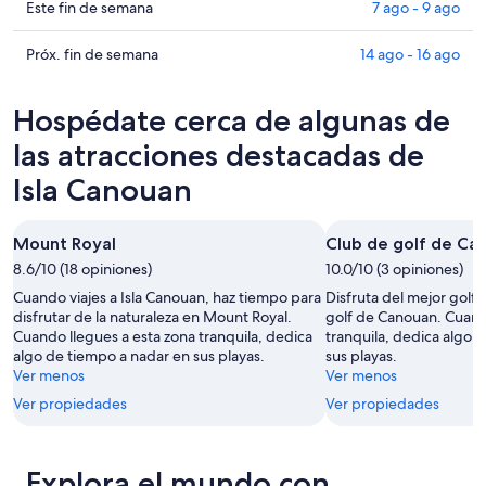
Canouan
en
Consultar
Este fin de semana
7 ago - 9 ago
para
Isla
precios
hoy,
Canouan
en
Consultar
Próx. fin de semana
14 ago - 16 ago
6
para
Isla
precios
ago
mañana
Canouan
en
Hospédate cerca de algunas de
-
por
para
Isla
7
la
este
Canouan
las atracciones destacadas de
ago
noche,
fin
para
Isla Canouan
7
de
el
ago
semana,
próximo
-
7
fin
Mount Royal
Club de golf de Ca
8
ago
de
8.6/10 (18 opiniones)
10.0/10 (3 opiniones)
ago
-
semana,
Cuando viajes a Isla Canouan, haz tiempo para
Disfruta del mejor golf
9
14
disfrutar de la naturaleza en Mount Royal.
golf de Canouan. Cuand
ago
ago
Cuando llegues a esta zona tranquila, dedica
tranquila, dedica algo 
-
algo de tiempo a nadar en sus playas.
sus playas.
16
Ver menos
Ver menos
ago
Ver propiedades
Ver propiedades
Explora el mundo con