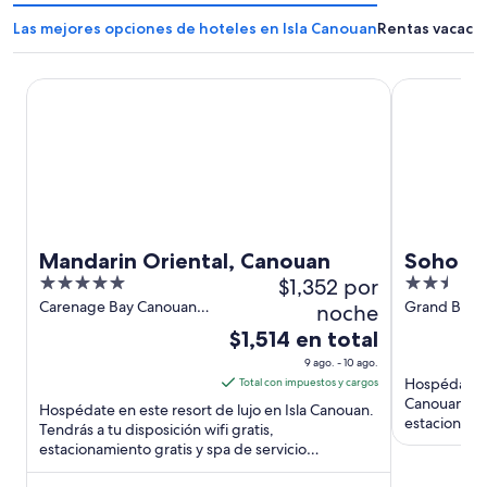
Las mejores opciones de hoteles en Isla Canouan
Rentas vacacio
Mandarin Oriental, Canouan
Soho Beach
Mandarin Oriental, Canouan
Soho B
5
$1,352 por
2.5
out
out
Carenage Bay Canouan
Grand Bay 
noche
Island
Island Saint
of
of
El
$1,514 en total
the Grenad
5
5
precio
9 ago. - 10 ago.
es
Hospédate en
Total con impuestos y cargos
de
Canouan. Ten
Hospédate en este resort de lujo en Isla Canouan.
estacionamie
$1,514
Tendrás a tu disposición wifi gratis,
completo. Es
estacionamiento gratis y spa de servicio
en
completo. Estarás muy cerca ...
total