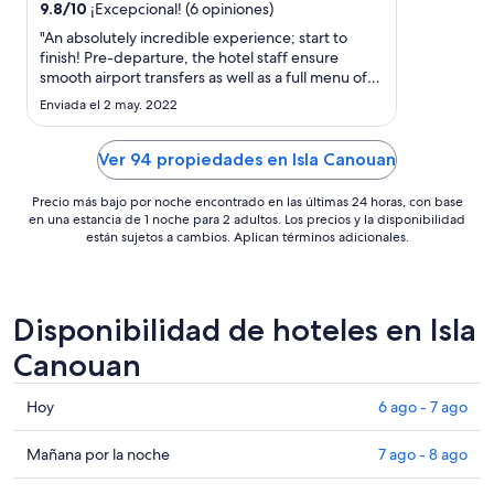
por
9.8
/
10
¡Excepcional! (6 opiniones)
noche
"An absolutely incredible experience; start to
del
finish! Pre-departure, the hotel staff ensure
smooth airport transfers as well as a full menu of
9
daily activities to consider. Upon arrival and
ago
Enviada el 2 may. 2022
throughout our stay, Mandarin's hotel staff
al
exceeded our expectations. There is plenty to do
10
on the premises ..."
Ver 94 propiedades en Isla Canouan
ago
Precio más bajo por noche encontrado en las últimas 24 horas, con base
en una estancia de 1 noche para 2 adultos. Los precios y la disponibilidad
están sujetos a cambios. Aplican términos adicionales.
Disponibilidad de hoteles en Isla
Canouan
Consultar
Hoy
6 ago - 7 ago
precios
en
Consultar
Mañana por la noche
7 ago - 8 ago
Isla
precios