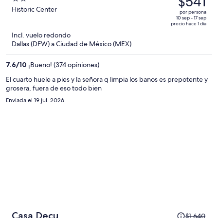
$541
era
out
Historic Center
por persona
de
of
10 sep - 17 sep
precio hace 1 día
$1,357
5
Incl. vuelo redondo
y
Dallas (DFW) a Ciudad de México (MEX)
ahora
es
7.6
/
10
¡Bueno! (374 opiniones)
de
$541
El cuarto huele a pies y la señora q limpia los banos es prepotente y
grosera, fuera de eso todo bien
por
persona
Enviada el 19 jul. 2026
El
Casa Decu
$1,640