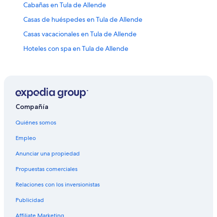
Cabañas en Tula de Allende
Casas de huéspedes en Tula de Allende
Casas vacacionales en Tula de Allende
Hoteles con spa en Tula de Allende
Hoteles románticos en Tula de Allende
Hoteles con bar en Tula de Allende
Hoteles con gimnasio en Tula de Allende
Hoteles con alberca en Tula de Allende
Compañía
Hoteles con hidromasaje en Tula de Allende
Quiénes somos
Hoteles en Tula de Allende
Empleo
Villas en Tula de Allende
Anunciar una propiedad
Hoteles en Tlaxcoapan
Propuestas comerciales
Hoteles cerca de Yacimiento arqueológico de Tula
Relaciones con los inversionistas
Hoteles en Atotonilco de Tula
Publicidad
Hoteles cerca de Centro Cultural de Tepeji del Río
Affiliate Marketing