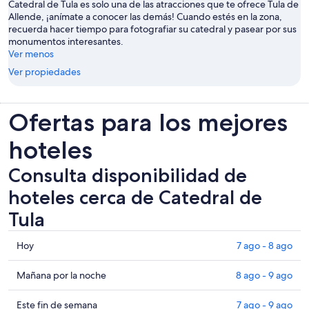
Catedral de Tula es solo una de las atracciones que te ofrece Tula de
Allende, ¡anímate a conocer las demás! Cuando estés en la zona,
recuerda hacer tiempo para fotografiar su catedral y pasear por sus
monumentos interesantes.
Ver menos
Ver propiedades
Ofertas para los mejores
hoteles
Consulta disponibilidad de
hoteles cerca de Catedral de
Tula
Consultar
Hoy
7 ago - 8 ago
los
precios
Consultar
Mañana por la noche
8 ago - 9 ago
cerca
precios
de
cerca
Consultar
Este fin de semana
7 ago - 9 ago