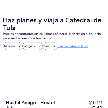
Haz planes y viaja a Catedral de
Tula
Precios encontrados en las últimas 48 horas. Haz clic en el anuncio
para ver los precios actualizados.
Duración
Categoría
Clase
Eliminar todos los filtros
El
Hostal Amigo - Hostel
$1,357
precio
2