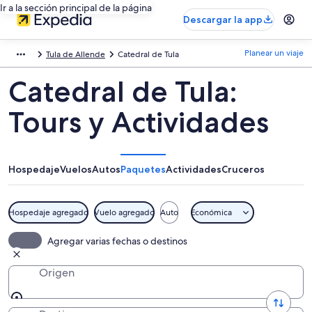
Ir a la sección principal de la página
Descargar la app
Planear un viaje
Tula de Allende
Catedral de Tula
Catedral de Tula:
Tours y Actividades
Hospedaje
Vuelos
Autos
Paquetes
Actividades
Cruceros
Hospedaje agregado
Vuelo agregado
Auto
Económica
Agregar varias fechas o destinos
Origen