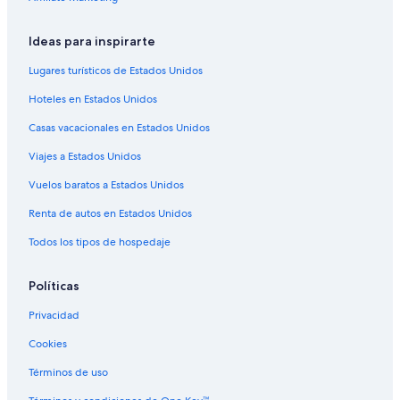
Hoteles en Tetepango
Hoteles cerca de Centro de eventos Hacienda Caltengo
Ideas para inspirarte
Hoteles en Ajacuba
Lugares turísticos de Estados Unidos
Hoteles 3 estrellas en Atitalaquia
Hoteles en Estados Unidos
Hoteles en Atitalaquia
Casas vacacionales en Estados Unidos
Hoteles en San Miguel Vindho
Viajes a Estados Unidos
Hoteles cerca de Templo del Lucero del Alba
Vuelos baratos a Estados Unidos
Hoteles en Tezontepec de Aldama
Renta de autos en Estados Unidos
Hoteles 3 estrellas en Tlahuelilpan
Todos los tipos de hospedaje
Hoteles en Tlahuelilpan
Hoteles 2 estrellas en Mixquiahuala
Políticas
Cabañas en Mixquiahuala
Privacidad
Hoteles en Mixquiahuala
Cookies
Hoteles 3 estrellas en Tepeji del Río de Ocampo
Términos de uso
Cabañas en Tepeji del Río de Ocampo