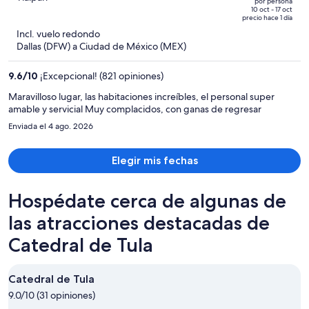
por persona
de
of
10 oct - 17 oct
precio hace 1 día
$1,718
5
Incl. vuelo redondo
y
Dallas (DFW) a Ciudad de México (MEX)
ahora
es
9.6
/
10
¡Excepcional! (821 opiniones)
de
$665
Maravilloso lugar, las habitaciones increíbles, el personal super
amable y servicial Muy complacidos, con ganas de regresar
por
persona
Enviada el 4 ago. 2026
Elegir mis fechas
Hospédate cerca de algunas de
las atracciones destacadas de
Catedral de Tula
Catedral de Tula
9.0/10 (31 opiniones)