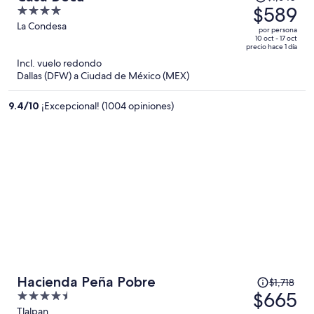
precio
$589
4
era
out
La Condesa
por persona
de
of
10 oct - 17 oct
precio hace 1 día
$1,640
5
Incl. vuelo redondo
y
Dallas (DFW) a Ciudad de México (MEX)
ahora
es
9.4
/
10
¡Excepcional! (1004 opiniones)
de
$589
por
persona
El
Hacienda Peña Pobre
$1,718
precio
$665
4.5
era
out
Tlalpan