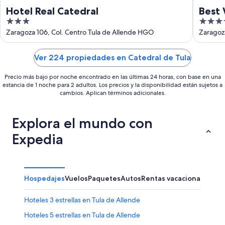
Hotel Real Catedral
Best 
3
4
out
out
Zaragoza 106, Col. Centro Tula de Allende HGO
Zaragoza
of
of
5
5
Ver 224 propiedades en Catedral de Tula
Precio más bajo por noche encontrado en las últimas 24 horas, con base en una
estancia de 1 noche para 2 adultos. Los precios y la disponibilidad están sujetos a
cambios. Aplican términos adicionales.
Explora el mundo con
Expedia
Hospedajes
Vuelos
Paquetes
Autos
Rentas vacacionales
Otr
Hoteles 3 estrellas en Tula de Allende
Hoteles 5 estrellas en Tula de Allende