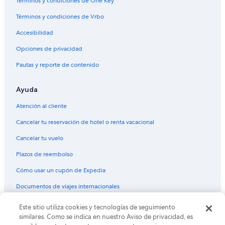
Términos y condiciones de One Key™
Casas de huéspedes en Tepeji del Río de Ocampo
Términos y condiciones de Vrbo
Hoteles baratos en Tepeji del Río de Ocampo
Accesibilidad
Hoteles en Tepeji del Río de Ocampo
Opciones de privacidad
Hoteles en El Llano
Pautas y reporte de contenido
Ayuda
Atención al cliente
Cancelar tu reservación de hotel o renta vacacional
Cancelar tu vuelo
Plazos de reembolso
Cómo usar un cupón de Expedia
Documentos de viajes internacionales
© 2026 Expedia, Inc., una empresa de Expedia Group. Todos los
Este sitio utiliza cookies y tecnologías de seguimiento
derechos reservados. Expedia y el logo de Expedia son marcas
similares. Como se indica en nuestro Aviso de privacidad, es
registradas o marcas comerciales de Expedia, Inc. CST# 2029030-50.