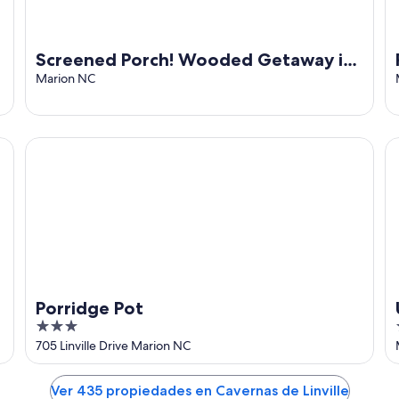
Screened Porch! Wooded Getaway in
North Cove
Marion NC
!
Porridge Pot
Up
Porridge Pot
3
out
705 Linville Drive Marion NC
of
5
Ver 435 propiedades en Cavernas de Linville