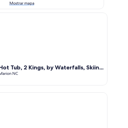
Mostrar mapa
t Tub, 2 Kings, by Waterfalls, Skiing and Hiking
Hot Tub, 2 Kings, by Waterfalls, Skiing
and Hiking
Marion NC
rridge Pot - Pet friendly log cabin with arcade game near Ma