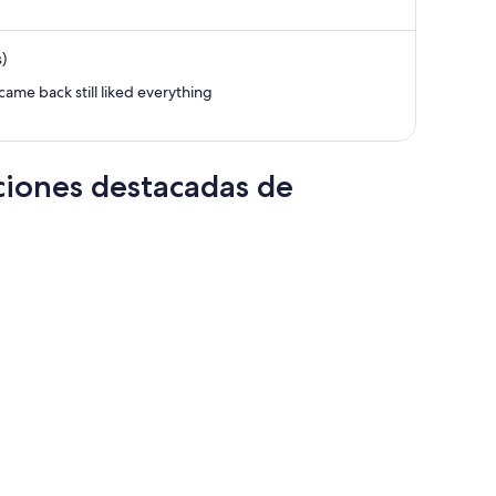
y
ahora
)
es
de
ame back still liked everything
$1,220
por
persona
ciones destacadas de