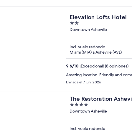
Elevation Lofts Hotel
2
out
Downtown Asheville
of
5
Incl. vuelo redondo
Miami (MIA) a Asheville (AVL)
9.6
/
10
¡Excepcional! (8 opiniones)
Amazing location. Friendly and comm
Enviada el 7 jun. 2026
The Restoration Ashevi
4
out
Downtown Asheville
of
5
Incl. vuelo redondo