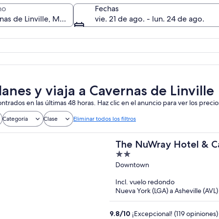
no
Fechas
vie. 21 de ago. - lun. 24 de ago.
Una cueva con estalactitas y estalagmi
anes y viaja a Cavernas de Linville
ntrados en las últimas 48 horas. Haz clic en el anuncio para ver los precio
Categoría
Clase
Eliminar todos los filtros
The NuWray Hotel & C
2
out
Downtown
of
Incl. vuelo redondo
5
Nueva York (LGA) a Asheville (AVL)
9.8
/
10
¡Excepcional! (119 opiniones)