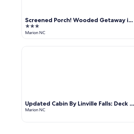
Screened Porch! Wooded Getaway in
3
North Cove
out
Marion NC
of
5
Updated Cabin By Linville Falls: Deck & Game Room
Updated Cabin By Linville Falls: Deck &
Game Room!
Marion NC