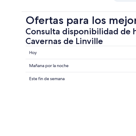
Ofertas para los mejo
Consulta disponibilidad de 
Cavernas de Linville
Consultar
Hoy
los
precios
Consultar
Mañana por la noche
cerca
precios
de
cerca
Consultar
Este fin de semana
Cavernas
de
precios
de
Cavernas
cerca
Linville
de
de
para
Linville
Cavernas
hoy,
para
de
7
mañana
Linville
ago
por
para
-
la
este
8
noche,