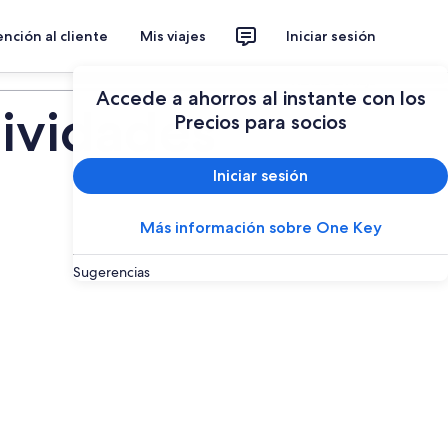
nción al cliente
Mis viajes
Iniciar sesión
Planear un viaje
Accede a ahorros al instante con los
tividades
Precios para socios
Iniciar sesión
Más información sobre One Key
Sugerencias