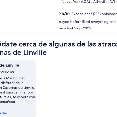
Nueva York (LGA) a Asheville (AVL)
9.8
/
10
¡Excepcional! (1231 opiniones
stayed before liked everything and c
Enviada el 6 ago. 2026
date cerca de algunas de las atrac
nas de Linville
e Linville
opiniones)
s a Marion, haz
disfrutar de la
n Cavernas de Linville.
deal para caminar por
turales, te espera con
montañoso.
dades