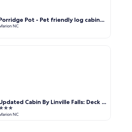
Porridge Pot - Pet friendly log cabin
with arcade game near Marion and
Marion NC
Banner Elk
dated Cabin By Linville Falls: Deck & Game Room!
Updated Cabin By Linville Falls: Deck &
3
Game Room!
out
Marion NC
of
5