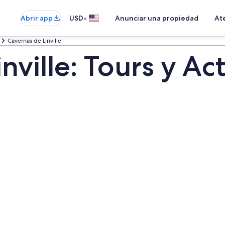
•
Abrir app
USD
Anunciar una propiedad
Ate
Cavernas de Linville
nville: Tours y Ac