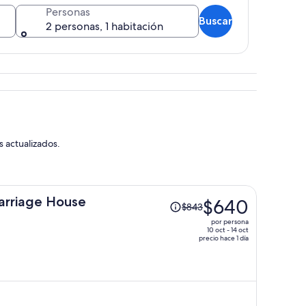
Personas
Buscar
2 personas, 1 habitación
tas, algunas cubiertas de algas verdes.
s actualizados.
El
arriage House
$640
$843
precio
por persona
era
10 oct - 14 oct
precio hace 1 día
de
$843
y
ahora
es