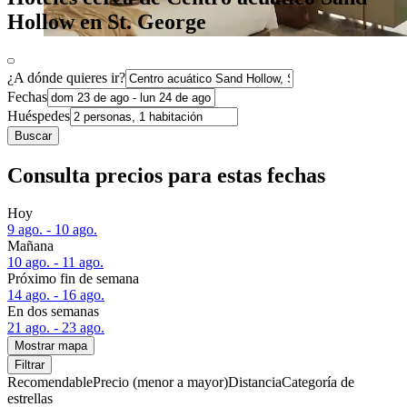
Hollow en St. George
¿A dónde quieres ir?
Fechas
Huéspedes
Buscar
Consulta precios para estas fechas
Hoy
9 ago. - 10 ago.
Mañana
10 ago. - 11 ago.
Próximo fin de semana
14 ago. - 16 ago.
En dos semanas
21 ago. - 23 ago.
Mostrar mapa
Filtrar
Recomendable
Precio (menor a mayor)
Distancia
Categoría de
estrellas