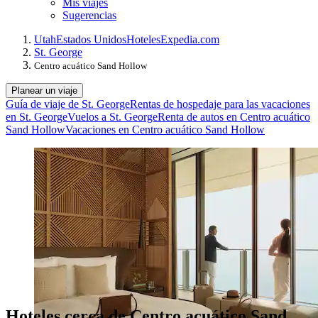
Mis viajes
Sugerencias
Utah
Estados Unidos
Hoteles
Expedia.com
St. George
Centro acuático Sand Hollow
Planear un viaje
Guía de viaje de St. George
Rentas de hospedaje para las vacaciones
en St. George
Vuelos a St. George
Renta de autos en Centro acuático
Sand Hollow
Vacaciones en Centro acuático Sand Hollow
Hoteles cerca de Centro acuático Sand