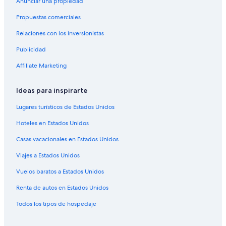
Anunciar una propiedad
Casas de campo en Sureste de Iowa
Propuestas comerciales
Hoteles con concierge en Sureste de Iowa
Relaciones con los inversionistas
Hoteles de lujo en Sureste de Iowa
Publicidad
Hoteles de negocios en Sureste de Iowa
Hoteles históricos en Sureste de Iowa
Affiliate Marketing
Hoteles románticos en Sureste de Iowa
Ideas para inspirarte
Hoteles baratos en Sureste de Iowa
Lugares turísticos de Estados Unidos
Hoteles con aire acondicionado en Sureste de Iowa
Hoteles en Estados Unidos
Hoteles con hidromasaje en Sureste de Iowa
Casas vacacionales en Estados Unidos
Hoteles con vista en Sureste de Iowa
Viajes a Estados Unidos
Hoteles de senderismo en Sureste de Iowa
Hoteles de Independent en Sureste de Iowa
Vuelos baratos a Estados Unidos
Hoteles en Sureste de Iowa
Renta de autos en Estados Unidos
Todos los tipos de hospedaje