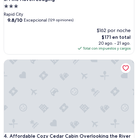
a
Propiedad
r
de
Rapid City
s
3.0
9.8
9.8/10
e
Excepcional
(129 opiniones)
de
.
estrellas
$162 por noche
10,
C
Excepcional,
e
El
$171 en total
(129
r
precio
20 ago. - 21 ago.
opiniones)
c
actual
Total con impuestos y cargos
a
es
d
de
Affordable Cozy Cedar Cabin Overlooking the River
e
$171
m
u
c
h
o
s
p
u
n
t
o
s
Affordable Cozy Cedar Cabin Overlooking the River
4. Affordable Cozy Cedar Cabin Overlooking the River
t