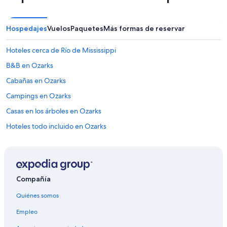
Hospedajes
Vuelos
Paquetes
Más formas de reservar
Hoteles cerca de Río de Mississippi
B&B en Ozarks
Cabañas en Ozarks
Campings en Ozarks
Casas en los árboles en Ozarks
Hoteles todo incluido en Ozarks
Hoteles gay friendly en Ozarks
Hoteles en Ozarks
Hoteles 2 estrellas en Sureste de Iowa
Compañía
Hoteles 4 estrellas en Sureste de Iowa
Quiénes somos
B&B en Sureste de Iowa
Empleo
Cabañas en Sureste de Iowa