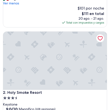
a
Ver menos
(1,986
n
$101 por noche
opiniones)
t
El
$111 en total
w
precio
20 ago. - 21 ago.
a
actual
Total con impuestos y cargos
i
es
t
de
Holy Smoke Resort
f
$111
o
r
t
h
e
n
e
x
t
t
r
i
p
Holy Smoke Resort
2. Holy Smoke Resort
”
Propiedad
de
Keystone
3.5
9.0
9.0/10
Magnífico
(618 opiniones)