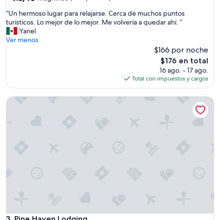
de
estrellas
“
“Un hermoso lugar para relajarse. Cerca de muchos puntos
10,
U
turísticos. Lo mejor de lo mejor. Me volvería a quedar ahí. ”
Magnífico,
n
Yanel
(618
h
Ver menos
opiniones)
e
$166 por noche
r
El
$176 en total
m
precio
16 ago. - 17 ago.
o
actual
Total con impuestos y cargos
s
es
o
de
Pine Haven Lodging
l
$176
u
g
a
r
p
a
r
a
r
e
l
a
j
Pine Haven Lodging
3. Pine Haven Lodging