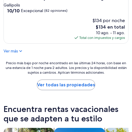
u
Gallipolis
r
10.0
10/10
Excepcional
(82 opiniones)
í
de
s
$134 por noche
10,
t
Excepcional,
El
$134 en total
i
(82
precio
10 ago. - 11 ago.
c
opiniones)
actual
Total con impuestos y cargos
o
es
s
de
Ver más
.
$134
L
o
Precio
Precio más bajo por noche encontrado en las últimas 24 horas, con base en
m
una estancia de 1 noche para 2 adultos. Los precios y la disponibilidad están
más
e
sujetos a cambios. Aplican términos adicionales.
bajo
j
por
o
noche
Ver todas las propiedades
r
encontrado
d
en
e
las
l
últimas
Encuentra rentas vacacionales
o
24
m
horas,
que se adapten a tu estilo
e
con
j
base
Buscar cabañas
Buscar villas
Buscar casas
o