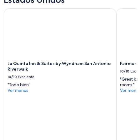
La Quinta Inn & Suites by Wyndham San Antonio Riverwalk
Fairmont C
La Quinta Inn & Suites by Wyndham San Antonio
Fairmont 
Riverwalk
10/10
Excel
10/10
Excelente
"Great loc
"Todo bien"
rooms."
Ver menos
Ver meno