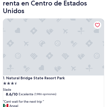
renta en Centro de Estados
Unidos
Natural Bridge State Resort Park
Natural Bridge State Resort Park
1. Natural Bridge State Resort Park
Propiedad
de
Slade
3.5
8.6
8.6/10
Excelente
(1,986 opiniones)
de
estrellas
“
“Cant wait for the next trip ”
10,
C
Angel
Excelente,