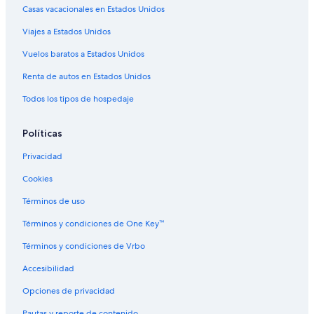
Hoteles con desayuno incluido en Guamote
Casas vacacionales en Estados Unidos
Hoteles con restaurante en Guamote
Viajes a Estados Unidos
Hoteles en Guamote
Vuelos baratos a Estados Unidos
Hoteles cerca de Estadio Olímpico
Renta de autos en Estados Unidos
Hoteles cerca de Parque 21 de Abril
Todos los tipos de hospedaje
Hoteles cerca de Catedral de Riobamba
Hoteles cerca de Parque Sesquicentenario
Políticas
Hoteles cerca de Laguna de Colta
Privacidad
Lodges en Guano
Cookies
Hoteles cerca de Universidad Regional Autónoma de los
Términos de uso
Andes en Riobamba
Términos y condiciones de One Key™
Hoteles cerca de Reserva de Producción de Fauna
Chimborazo
Términos y condiciones de Vrbo
Hoteles cerca de Escuela Superior Politécnica de
Accesibilidad
Chimborazo
Opciones de privacidad
Pautas y reporte de contenido