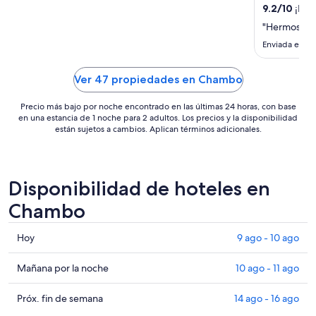
por
9.2
/
10
¡Magn
noche
"Hermoso y 
del
Enviada el 5 
10
ago
Ver 47 propiedades en Chambo
al
11
Precio más bajo por noche encontrado en las últimas 24 horas, con base
ago
en una estancia de 1 noche para 2 adultos. Los precios y la disponibilidad
están sujetos a cambios. Aplican términos adicionales.
Disponibilidad de hoteles en
Chambo
Consultar
Hoy
9 ago - 10 ago
precios
en
Consultar
Mañana por la noche
10 ago - 11 ago
Chambo
precios
para
en
Consultar
Próx. fin de semana
14 ago - 16 ago
hoy,
Chambo
precios