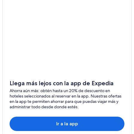
Hoteles en Parque arqueológico San Andrés
Hoteles 2 estrellas en Riobamba
Hoteles 3 estrellas en Riobamba
Hoteles 4 estrellas en Riobamba
Hoteles 5 estrellas en Riobamba
Apart-Hoteles en Riobamba
B&B en Riobamba
Casas de campo en Riobamba
Casas de huéspedes en Riobamba
Llega más lejos con la app de Expedia
Resorts en Riobamba
Ahorra aún más: obtén hasta un 20% de descuento en
hoteles seleccionados al reservar en la app. Nuestras ofertas
Apartamentos en Riobamba
en la app te permiten ahorrar para que puedas viajar más y
administrar todo desde donde estés.
Hoteles haciendas en Riobamba
Hostales en Riobamba
Ir a la app
Hoteles con spa en Riobamba