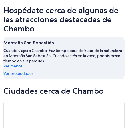
9
para
en
Hospédate cerca de algunas de
ago
mañana
Chambo
-
por
para
las atracciones destacadas de
10
la
el
Chambo
ago
noche,
próximo
10
fin
ago
de
Montaña San Sebastián
-
semana,
Cuando viajes a Chambo, haz tiempo para disfrutar de la naturaleza
11
14
en Montaña San Sebastián. Cuando estés en la zona, podrás pasar
ago
ago
tiempo en sus parques.
-
Ver menos
16
Ver propiedades
ago
Ciudades cerca de Chambo