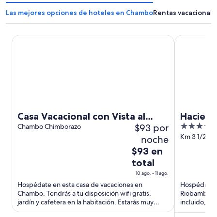
Las mejores opciones de hoteles en Chambo
Rentas vacacional
Casa Vacacional con Vista al Chimborazo en Chambo
Hacienda A
Casa Vacacional con Vista al
Hacien
$93 por
3.5
Chimborazo en Chambo
Chambo Chimborazo
out
Km 3 1/2 V
noche
Riobamba C
of
El
$93 en
5
precio
total
es
10 ago. - 11 ago.
de
Hospédate en esta casa de vacaciones en
Hospédate en
$93
Chambo. Tendrás a tu disposición wifi gratis,
Riobamba. T
en
jardín y cafetera en la habitación. Estarás muy
incluido, wif
total
cerca de atracciones como ...
Estarás muy 