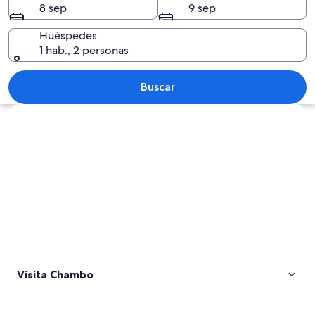
8 sep
9 sep
Huéspedes
1 hab., 2 personas
Paisaje montañoso con una persona ca
Buscar
Explorar mapa
Visita Chambo