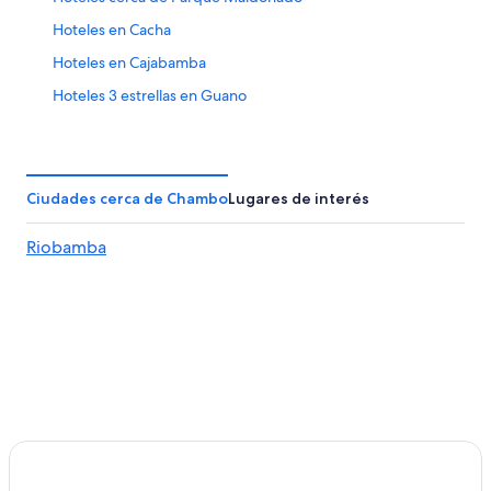
Hoteles en Cacha
Hoteles en Cajabamba
Hoteles 3 estrellas en Guano
Hoteles 4 estrellas en Guano
Hoteles 5 estrellas en Guano
Casas de campo en Guano
Ciudades cerca de Chambo
Lugares de interés
Casas de huéspedes en Guano
Riobamba
Resorts en Guano
Apartamentos en Guano
Hostales en Guano
Hoteles con spa en Guano
Hoteles con vista en Guano
Hoteles en Guano
Hoteles en Puela
Hostales en Hacienda Salgado