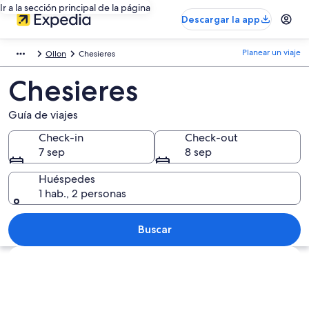
Ir a la sección principal de la página
Descargar la app
Planear un viaje
Ollon
Chesieres
Chesieres
Guía de viajes
Check-in
Check-out
7 sep
8 sep
Huéspedes
1 hab., 2 personas
Buscar
Explorar mapa