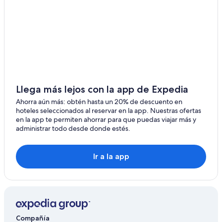
Hoteles familiares en Villeneuve
Hoteles en Villeneuve
Villas en Lavey-Morcles
Hoteles en Le Sepey
Accor Hotels en Leysin
Hoteles con spa en Leysin
Llega más lejos con la app de Expedia
Hoteles en Leysin
Ahorra aún más: obtén hasta un 20% de descuento en
hoteles seleccionados al reservar en la app. Nuestras ofertas
Hoteles en Lavey-les-Bains
en la app te permiten ahorrar para que puedas viajar más y
administrar todo desde donde estés.
Villas en Lavey-les-Bains
Chalets en Villars-sur-Ollon
Ir a la app
Hoteles con spa en Villars-sur-Ollon
Hoteles de ski en Villars-sur-Ollon
Hoteles en Villars-sur-Ollon
Resorts en Les Diablerets
Compañía
Hoteles con spa en Les Diablerets