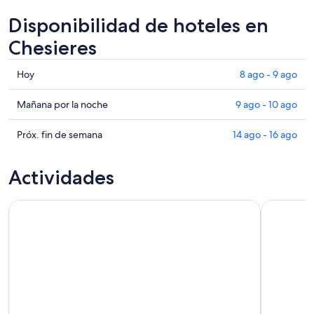
Disponibilidad de hoteles en
Chesieres
Consultar
Hoy
8 ago - 9 ago
precios
en
Consultar
Mañana por la noche
9 ago - 10 ago
Chesieres
precios
para
en
Consultar
Próx. fin de semana
14 ago - 16 ago
hoy,
Chesieres
precios
8
para
en
Actividades
ago
mañana
Chesieres
-
por
para
Ticket de atracción : Montreux a Rochers-de-Naye
Glacier 3
9
la
el
ago
noche,
próximo
9
fin
ago
de
-
semana,
10
14
ago
ago
-