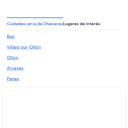
Hoteles con casino en Glion
Hoteles de ski en Glion
Hoteles en Glion
Ciudades cerca de Chesieres
Lugares de interés
Hoteles en Caux
Bex
Hoteles baratos en Ollon
Villars-sur-Ollon
Apartamentos en Montreux
Hostales en Montreux
Ollon
Hoteles en la playa en Montreux
Arveyes
Hoteles con cocina en Montreux
Panex
Hoteles en Montreux
B&B en Panex
Hoteles en Bex
Hostales en Les Mosses
Hoteles en Les Mosses
Apart-Hoteles en Aigle