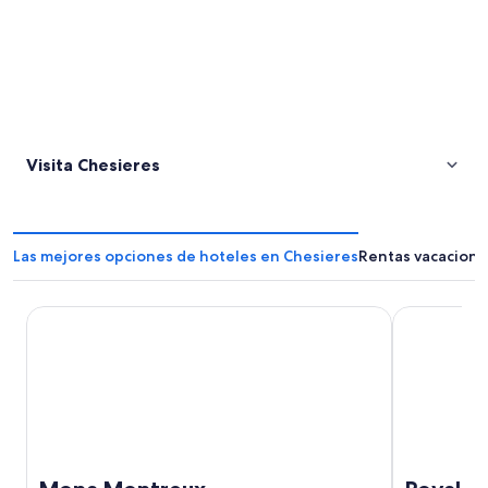
Visita Chesieres
Las mejores opciones de hoteles en Chesieres
Rentas vacaciona
Mona Montreux
Royal Plaza