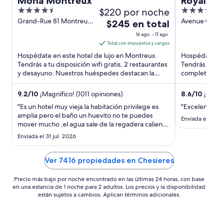
Mona Montreux
Royal P
4.5
$220 por noche
5
out
out
Grand-Rue 81 Montreux
Avenue Cla
El
$245 en total
VD
Montreux 
of
of
precio
16 ago. - 17 ago.
5
5
es
Total con impuestos y cargos
de
Hospédate en este hotel de lujo en Montreux.
Hospédate e
$245
Tendrás a tu disposición wifi gratis, 2 restaurantes
Tendrás a tu
y desayuno. Nuestros huéspedes destacan la
en
completo y 
atención del personal ...
huéspedes d
total
por
9.2
/
10
¡Magnífico! (1011 opiniones)
8.6
/
10
¡Exce
noche
"Es un hotel muy vieja la habitación privilege es
"Excelente 
del
amplia pero el baño un huevito no te puedes
Enviada el 28 
mover mucho ,el agua sale de la regadera caliente
16
y fría sin control , el agua te la venden la tele mini y
ago
Enviada el 31 jul. 2026
nada llega a smarty fatal lo único bueno de ese
al
hotel es la ubicación"
17
Ver 7416 propiedades en Chesieres
ago
Precio más bajo por noche encontrado en las últimas 24 horas, con base
en una estancia de 1 noche para 2 adultos. Los precios y la disponibilidad
están sujetos a cambios. Aplican términos adicionales.