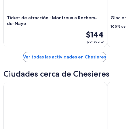
16
ago
Ticket de atracción : Montreux a Rochers-
Glacier
de-Naye
100%
de lo
$144
por adulto
Ver todas las actividades en Chesieres
Ciudades cerca de Chesieres