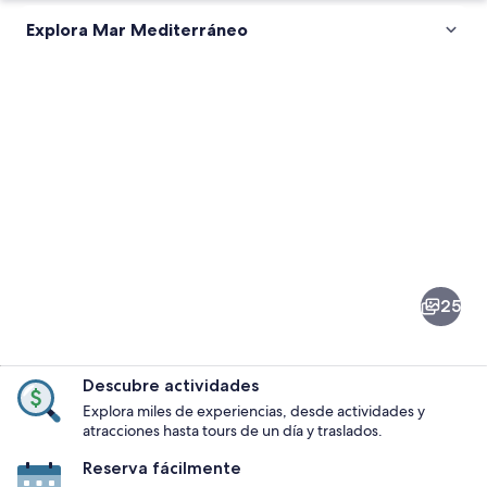
Explora Mar Mediterráneo
Fotos
de
Mar
25
Mediterráneo
Descubre actividades
Explora miles de experiencias, desde actividades y
atracciones hasta tours de un día y traslados.
Reserva fácilmente
Un velero en un mar tranquilo con una