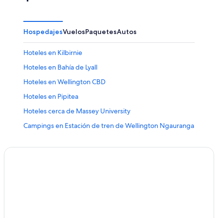
Hospedajes
Vuelos
Paquetes
Autos
Hoteles en Kilbirnie
Hoteles en Bahía de Lyall
Hoteles en Wellington CBD
Hoteles en Pipitea
Hoteles cerca de Massey University
Campings en Estación de tren de Wellington Ngauranga
Hoteles en Aro Valley
Hoteles baratos en Greater Wellington
Hoteles con vista al mar en Greater Wellington
Hoteles en Greater Wellington
Cabañas en Greater Wellington
Casas de campo en Greater Wellington