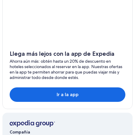
Hoteles cerca de Greek-New Zealand Memorial
Hoteles cerca de Otari - Wilton's Bush Native Botanic
Garden
Hoteles cerca de Sisters of Compassion - Suzanne
Aubert Compassion Centre
Llega más lejos con la app de Expedia
Ahorra aún más: obtén hasta un 20% de descuento en
hoteles seleccionados al reservar en la app. Nuestras ofertas
en la app te permiten ahorrar para que puedas viajar más y
administrar todo desde donde estés.
Ir a la app
Compañía