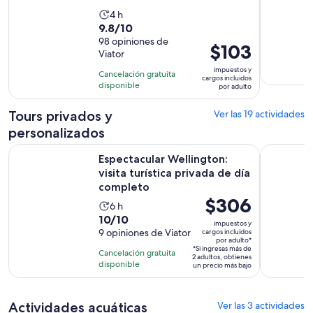
La
4 h
9.8
9.8/10
actividad
de
98 opiniones de
dura
El
$103
Viator
10
4
precio
con
impuestos y
horas
Cancelación gratuita
es
cargos incluidos
98
disponible
por adulto
de
opiniones
$103.
Tours privados y
Ver las 19 actividades
por
personalizados
adulto
Espectacular Wellington: visita turística privada de día comp
A Taste of
Espectacular Wellington:
visita turística privada de día
completo
El
$306
La
6 h
precio
10.0
10/10
actividad
impuestos y
es
de
9 opiniones de Viator
cargos incluidos
dura
por adulto*
de
10
6
*Si ingresas más de
Cancelación gratuita
2 adultos, obtienes
$306.
con
horas
disponible
un precio más bajo
por
9
adulto*
opiniones
Actividades acuáticas
Ver las 3 actividades