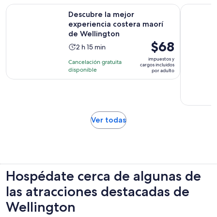
Descubre la mejor experiencia costera maorí de Wellington
Tour pano
Descubre la mejor
experiencia costera maorí
de Wellington
El
$68
La
2 h 15 min
precio
actividad
impuestos y
Cancelación gratuita
es
cargos incluidos
dura
disponible
por adulto
de
2
$68.
horas
por
y
adulto
15
minutos
Se
Ver todas
abrirá
en
una
nueva
pestaña
Hospédate cerca de algunas de
las atracciones destacadas de
Wellington