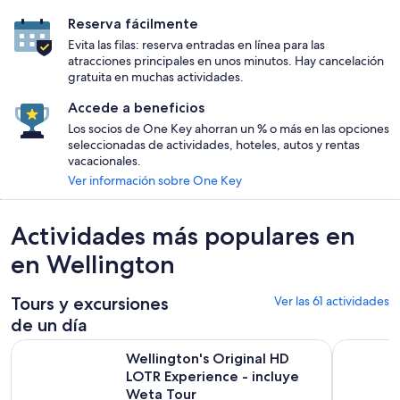
Reserva fácilmente
Evita las filas: reserva entradas en línea para las
atracciones principales en unos minutos. Hay cancelación
gratuita en muchas actividades.
Accede a beneficios
Los socios de One Key ahorran un % o más en las opciones
seleccionadas de actividades, hoteles, autos y rentas
vacacionales.
Ver información sobre One Key
Actividades más populares en
en Wellington
Tours y excursiones
Ver las 61 actividades
de un día
Wellington's Original HD LOTR Experience - incluye Weta To
Walking F
Wellington's Original HD
LOTR Experience - incluye
Weta Tour