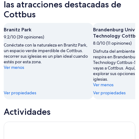
-
por
para
las atracciones destacadas de
9
la
el
Cottbus
ago
noche,
próximo
9
fin
ago
de
Branitz Park
Brandenburg Univer
-
semana,
Technology Cottbu
9.2/10 (39 opiniones)
10
14
8.0/10 (11 opiniones)
Conéctate con la naturaleza en Branitz Park,
ago
ago
un espacio verde imperdible de Cottbus.
Disfruta del ambiente un
-
recorrer sus iglesias es un plan ideal cuando
respira en Brandenburg 
16
estés por esta zona.
Technology Cottbus-S
ago
Ver menos
vayas a Cottbus. Aquí, 
explorar sus opciones ar
iglesias.
Ver menos
Ver propiedades
Ver propiedades
Actividades
Cottbus: visita guiada privada a pie