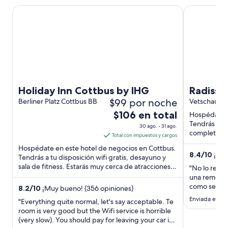
Holiday Inn Cottbus by IHG
Radisson Bl
Holiday Inn Cottbus by IHG
Radisso
$99 por noche
Berliner Platz Cottbus BB
Vetschauer 
El
$106 en total
Hospédate e
precio
Tendrás a tu
30 ago. - 31 ago.
completo y 
es
Total con impuestos y cargos
atracciones .
de
Hospédate en este hotel de negocios en Cottbus.
8.4
/
10
¡Muy
$106
Tendrás a tu disposición wifi gratis, desayuno y
sala de fitness. Estarás muy cerca de atracciones
en
"No lo recom
como Lindenpforte ...
total
una remodel
como se man
por
8.2
/
10
¡Muy bueno! (356 opiniones)
almohada (s
noche
Enviada el 15 
"Everything quite normal, let's say acceptable. Te
incomodisim
del
room is very good but the Wifi service is horrible
pequeño par
(very slow). You should pay for leaving your car in
30
Muy poca o