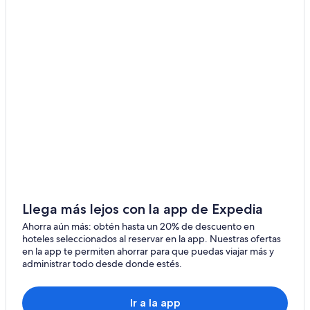
Hoteles en Tettau
Hoteles en Ressen
Hoteles cerca de Brandenburg University of Technology
Cottbus-Senftenberg
Hoteles cerca de Museo de Spreewald Luebbenau
Hoteles cerca de Parque temático Tropical Islands Resort
Hoteles en Luckau
Hoteles en Drochow
Hoteles en Alt Zauche-Wußwerk
Hoteles en Klein Gaglow
Llega más lejos con la app de Expedia
Apartamentos en Glinzig
Ahorra aún más: obtén hasta un 20% de descuento en
Hoteles en Glinzig
hoteles seleccionados al reservar en la app. Nuestras ofertas
en la app te permiten ahorrar para que puedas viajar más y
Hoteles en Schlepzig
administrar todo desde donde estés.
Hoteles en Laubst
Hoteles en Lipten
Ir a la app