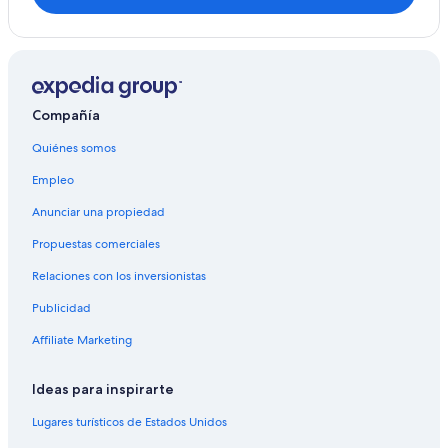
Apartamentos en Beeskow
Hoteles en Beeskow
Hoteles en Klettwitz
Hoteles en Schwielochsee
Compañía
Hoteles en Hosena
Quiénes somos
Casas de huéspedes en Gallinchen
Empleo
Hoteles en Spree-Neiße
Anunciar una propiedad
Hoteles en Großräschen
Propuestas comerciales
Hoteles en Reddern
Relaciones con los inversionistas
Hoteles en Steinkirchen
Publicidad
Apartamentos en Friedland
Affiliate Marketing
Hoteles en Groß Drewitz
Hoteles que aceptan mascotas en Lübbenau/Bosque
Ideas para inspirarte
del Spree
Hoteles en Lübbenau/Bosque del Spree
Lugares turísticos de Estados Unidos