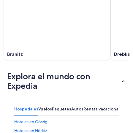
Branitz
Drebkau
Explora el mundo con
Expedia
Hospedajes
Vuelos
Paquetes
Autos
Rentas vacacionales
Otr
Hoteles en Görzig
Hoteles en Hörlitz