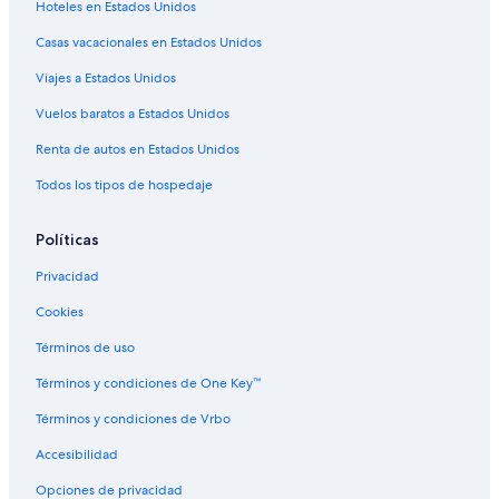
Apartamentos en Burg
Hoteles en Estados Unidos
Hoteles en Burg
Casas vacacionales en Estados Unidos
Hoteles en Goyatz
Viajes a Estados Unidos
Hoteles en Sallgast
Vuelos baratos a Estados Unidos
Hoteles en Senftenberg
Renta de autos en Estados Unidos
Hoteles en Calau
Todos los tipos de hospedaje
Hoteles en Krieschow
Hoteles en Muckwar
Políticas
Hoteles en Grunow-Dammendorf
Privacidad
Cookies
Términos de uso
Términos y condiciones de One Key™
Términos y condiciones de Vrbo
Accesibilidad
Opciones de privacidad