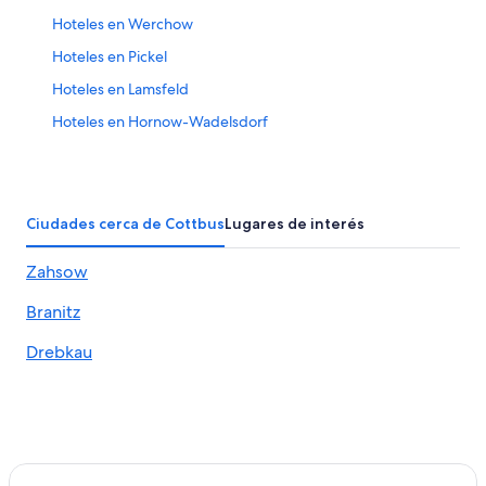
Hoteles en Werchow
Hoteles en Pickel
Hoteles en Lamsfeld
Hoteles en Hornow-Wadelsdorf
Hoteles en Branitz
Hoteles en Treppeln
Hoteles en Bagenz
Ciudades cerca de Cottbus
Lugares de interés
Hoteles en Amt Neuzelle
Zahsow
Hoteles en Spreewald
Branitz
Hoteles cerca de Lago Senftenberger
Hoteles en Müllrose
Drebkau
Apartamentos en Klein Gastrose
Hoteles en Doberlug-Kirchhain
Hoteles en Merz
Hoteles en Vetschau/Bosque del Spree