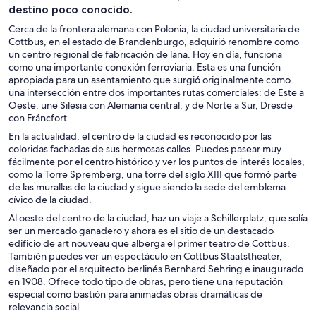
destino poco conocido.
Cerca de la frontera alemana con Polonia, la ciudad universitaria de
Cottbus, en el estado de Brandenburgo, adquirió renombre como
un centro regional de fabricación de lana. Hoy en día, funciona
como una importante conexión ferroviaria. Esta es una función
apropiada para un asentamiento que surgió originalmente como
una intersección entre dos importantes rutas comerciales: de Este a
Oeste, une Silesia con Alemania central, y de Norte a Sur, Dresde
con Fráncfort.
En la actualidad, el centro de la ciudad es reconocido por las
coloridas fachadas de sus hermosas calles. Puedes pasear muy
fácilmente por el centro histórico y ver los puntos de interés locales,
como la Torre Spremberg, una torre del siglo XIII que formó parte
de las murallas de la ciudad y sigue siendo la sede del emblema
cívico de la ciudad.
Al oeste del centro de la ciudad, haz un viaje a Schillerplatz, que solía
ser un mercado ganadero y ahora es el sitio de un destacado
edificio de art nouveau que alberga el primer teatro de Cottbus.
También puedes ver un espectáculo en Cottbus Staatstheater,
diseñado por el arquitecto berlinés Bernhard Sehring e inaugurado
en 1908. Ofrece todo tipo de obras, pero tiene una reputación
especial como bastión para animadas obras dramáticas de
relevancia social.