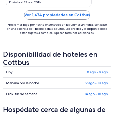
the parking of the hotel (I didn't like this). The
ago
del hotel. E
Enviada el 22 abr. 2016
buffet for the breakfast is very good too, but little
al
mereció la p
bit expensive in my opinion."
31
Ver 1,474 propiedades en Cottbus
ago
Precio más bajo por noche encontrado en las últimas 24 horas, con base
en una estancia de 1 noche para 2 adultos. Los precios y la disponibilidad
están sujetos a cambios. Aplican términos adicionales.
Disponibilidad de hoteles en
Cottbus
Consultar
Hoy
8 ago - 9 ago
precios
en
Consultar
Mañana por la noche
9 ago - 10 ago
Cottbus
precios
para
en
Consultar
Próx. fin de semana
14 ago - 16 ago
hoy,
Cottbus
precios
8
para
en
Hospédate cerca de algunas de
ago
mañana
Cottbus