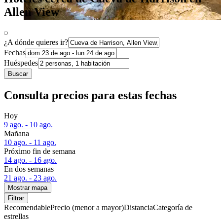
Allen View
¿A dónde quieres ir?
Fechas
Huéspedes
Buscar
Consulta precios para estas fechas
Hoy
9 ago. - 10 ago.
Mañana
10 ago. - 11 ago.
Próximo fin de semana
14 ago. - 16 ago.
En dos semanas
21 ago. - 23 ago.
Mostrar mapa
Filtrar
Recomendable
Precio (menor a mayor)
Distancia
Categoría de
estrellas