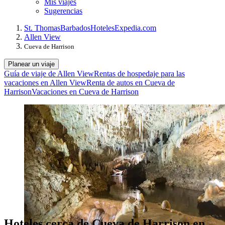
Mis viajes
Sugerencias
St. Thomas
Barbados
Hoteles
Expedia.com
Allen View
Cueva de Harrison
Planear un viaje
Guía de viaje de Allen View
Rentas de hospedaje para las
vacaciones en Allen View
Renta de autos en Cueva de
Harrison
Vacaciones en Cueva de Harrison
Hoteles cerca de Cueva de Harrison en